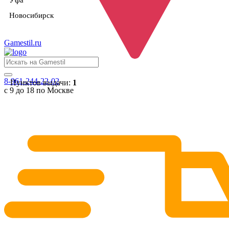
Уфа
Новосибирск
Gamestil
.ru
8-961-244-22-02
Пунктов выдачи:
1
с 9 до 18 по Москве