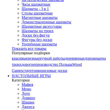
Часы шахматные
Шахматы - 3 в 1
Столы шахматные
Магнитные шахматы
Демонстрационные шахматы
Шахматные аксессуары
Шахматы на троих
Доски без фигур
Фигуры без доски
Уценённые шахматы
Показать все товары
Популярные подборки
красивые
резные
ручной работы
деревянные
дорожные
на
троих
дорогие
производство Польша
Wood
Games
стаунтон
виниловые доски
НАСТОЛЬНЫЕ ИГРЫ
Категории
Мафия
Мемо
Лото
Домино
Шашки
Дженга