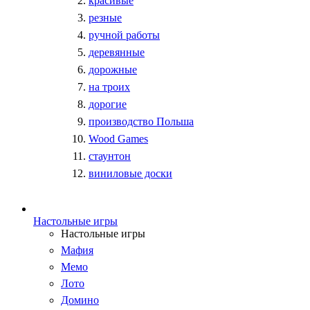
красивые
резные
ручной работы
деревянные
дорожные
на троих
дорогие
производство Польша
Wood Games
стаунтон
виниловые доски
Настольные игры
Настольные игры
Мафия
Мемо
Лото
Домино