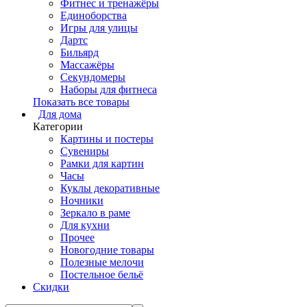
Фитнес и тренажёры
Единоборства
Игры для улицы
Дартс
Бильярд
Массажёры
Секундомеры
Наборы для фитнеса
Показать все товары
Для дома
Категории
Картины и постеры
Сувениры
Рамки для картин
Часы
Куклы декоративные
Ночники
Зеркало в раме
Для кухни
Прочее
Новогодние товары
Полезные мелочи
Постельное бельё
Скидки