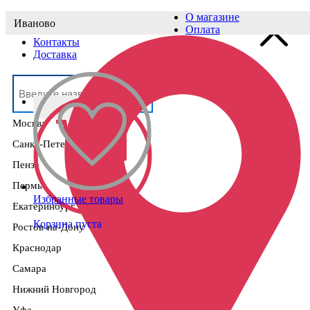
О магазине
Иваново
Выберите населённый пункт
Оплата
Контакты
Доставка
Москва
Санкт-Петербург
Пенза
Пермь
Избранные товары
Екатеринбург
Корзина пуста
Ростов-на-Дону
Краснодар
Самара
Нижний Новгород