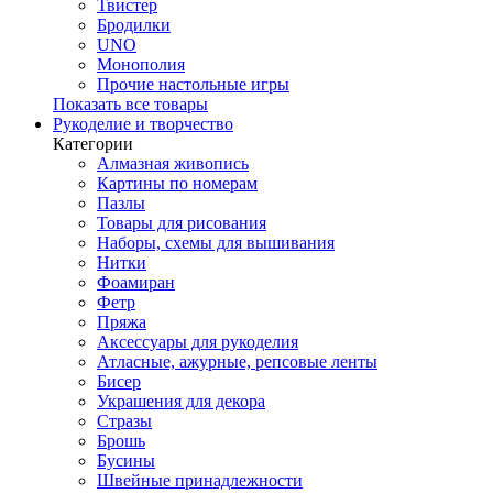
Твистер
Бродилки
UNO
Монополия
Прочие настольные игры
Показать все товары
Рукоделие и творчество
Категории
Алмазная живопись
Картины по номерам
Пазлы
Товары для рисования
Наборы, схемы для вышивания
Нитки
Фоамиран
Фетр
Пряжа
Аксессуары для рукоделия
Атласные, ажурные, репсовые ленты
Бисер
Украшения для декора
Стразы
Брошь
Бусины
Швейные принадлежности