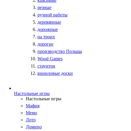
красивые
резные
ручной работы
деревянные
дорожные
на троих
дорогие
производство Польша
Wood Games
стаунтон
виниловые доски
Настольные игры
Настольные игры
Мафия
Мемо
Лото
Домино