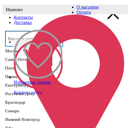
О магазине
Иваново
Выберите населённый пункт
Оплата
Контакты
Доставка
Москва
Санкт-Петербург
Пенза
Пермь
Избранные товары
Екатеринбург
Корзина пуста
Ростов-на-Дону
Краснодар
Самара
Нижний Новгород