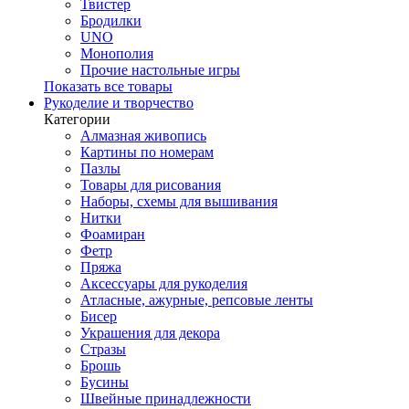
Твистер
Бродилки
UNO
Монополия
Прочие настольные игры
Показать все товары
Рукоделие и творчество
Категории
Алмазная живопись
Картины по номерам
Пазлы
Товары для рисования
Наборы, схемы для вышивания
Нитки
Фоамиран
Фетр
Пряжа
Аксессуары для рукоделия
Атласные, ажурные, репсовые ленты
Бисер
Украшения для декора
Стразы
Брошь
Бусины
Швейные принадлежности