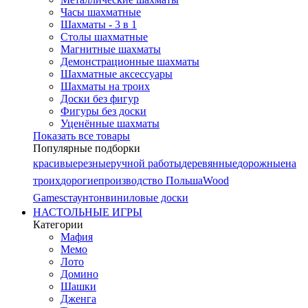
Часы шахматные
Шахматы - 3 в 1
Столы шахматные
Магнитные шахматы
Демонстрационные шахматы
Шахматные аксессуары
Шахматы на троих
Доски без фигур
Фигуры без доски
Уценённые шахматы
Показать все товары
Популярные подборки
красивые
резные
ручной работы
деревянные
дорожные
на
троих
дорогие
производство Польша
Wood
Games
стаунтон
виниловые доски
НАСТОЛЬНЫЕ ИГРЫ
Категории
Мафия
Мемо
Лото
Домино
Шашки
Дженга