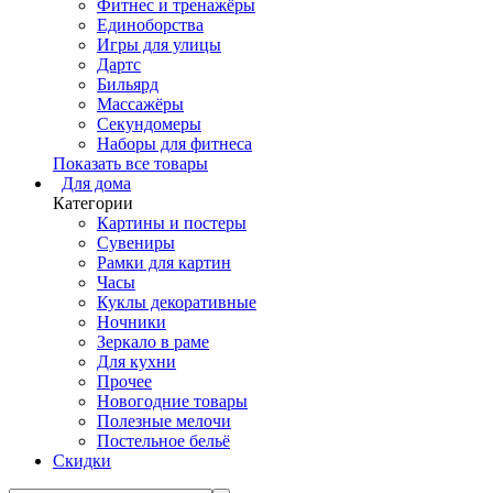
Фитнес и тренажёры
Единоборства
Игры для улицы
Дартс
Бильярд
Массажёры
Секундомеры
Наборы для фитнеса
Показать все товары
Для дома
Категории
Картины и постеры
Сувениры
Рамки для картин
Часы
Куклы декоративные
Ночники
Зеркало в раме
Для кухни
Прочее
Новогодние товары
Полезные мелочи
Постельное бельё
Скидки