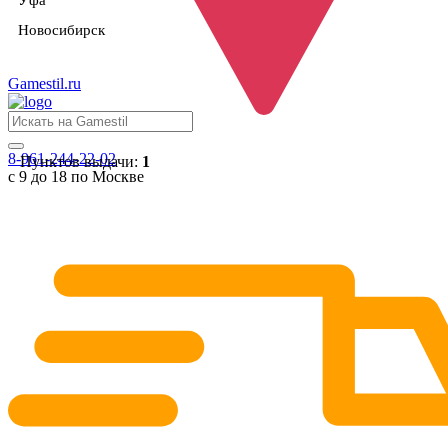
Уфа
Новосибирск
Gamestil
.ru
8-961-244-22-02
Пунктов выдачи:
1
с 9 до 18 по Москве