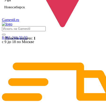
Уфа
Новосибирск
Gamestil
.ru
8-961-244-22-02
Пунктов выдачи:
1
с 9 до 18 по Москве