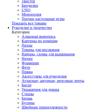
Твистер
Бродилки
UNO
Монополия
Прочие настольные игры
Показать все товары
Рукоделие и творчество
Категории
Алмазная живопись
Картины по номерам
Пазлы
Товары для рисования
Наборы, схемы для вышивания
Нитки
Фоамиран
Фетр
Пряжа
Аксессуары для рукоделия
Атласные, ажурные, репсовые ленты
Бисер
Украшения для декора
Стразы
Брошь
Бусины
Швейные принадлежности