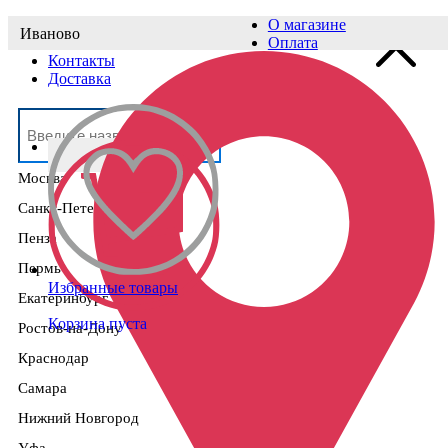
О магазине
Иваново
Выберите населённый пункт
Оплата
Контакты
Доставка
Москва
Санкт-Петербург
Пенза
Пермь
Избранные товары
Екатеринбург
Корзина пуста
Ростов-на-Дону
Краснодар
Самара
Нижний Новгород