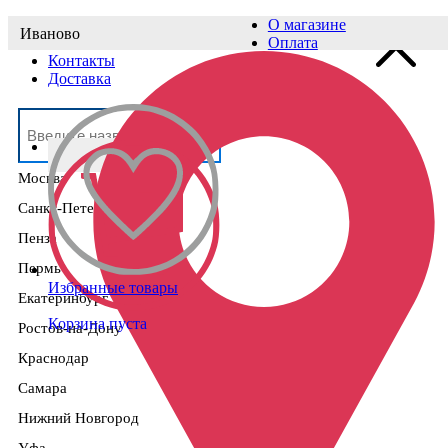
О магазине
Иваново
Выберите населённый пункт
Оплата
Контакты
Доставка
Москва
Санкт-Петербург
Пенза
Пермь
Избранные товары
Екатеринбург
Корзина пуста
Ростов-на-Дону
Краснодар
Самара
Нижний Новгород