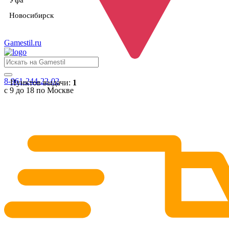
Уфа
Новосибирск
Gamestil
.ru
8-961-244-22-02
Пунктов выдачи:
1
с 9 до 18 по Москве