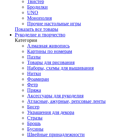
Твистер
Бродилки
UNO
Монополия
Прочие настольные игры
Показать все товары
Рукоделие и творчество
Категории
Алмазная живопись
Картины по номерам
Пазлы
Товары для рисования
Наборы, схемы для вышивания
Нитки
Фоамиран
Фетр
Пряжа
Аксессуары для рукоделия
Атласные, ажурные, репсовые ленты
Бисер
Украшения для декора
Стразы
Брошь
Бусины
Швейные принадлежности