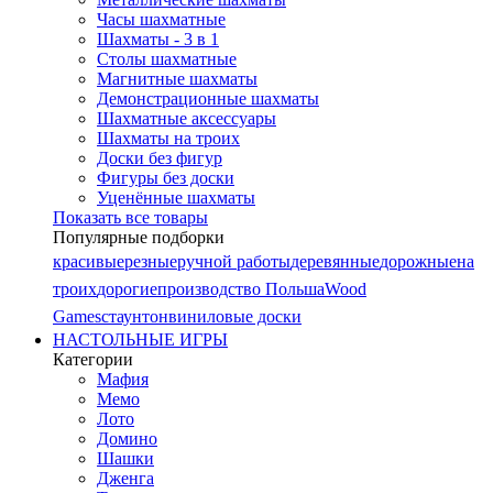
Часы шахматные
Шахматы - 3 в 1
Столы шахматные
Магнитные шахматы
Демонстрационные шахматы
Шахматные аксессуары
Шахматы на троих
Доски без фигур
Фигуры без доски
Уценённые шахматы
Показать все товары
Популярные подборки
красивые
резные
ручной работы
деревянные
дорожные
на
троих
дорогие
производство Польша
Wood
Games
стаунтон
виниловые доски
НАСТОЛЬНЫЕ ИГРЫ
Категории
Мафия
Мемо
Лото
Домино
Шашки
Дженга