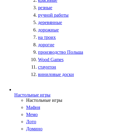
красивые
резные
ручной работы
деревянные
дорожные
на троих
дорогие
производство Польша
Wood Games
стаунтон
виниловые доски
Настольные игры
Настольные игры
Мафия
Мемо
Лото
Домино