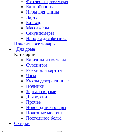
Фитнес и тренажёры
Единоборства
Игры для улицы
Дартс
Бильярд
Массажёры
Секундомеры
Наборы для фитнеса
Показать все товары
Для дома
Категории
Картины и постеры
Сувениры
Рамки для картин
Часы
Куклы декоративные
Ночники
Зеркало в раме
Для кухни
Прочее
Новогодние товары
Полезные мелочи
Постельное бельё
Скидки