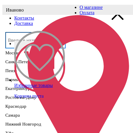
О магазине
Иваново
Выберите населённый пункт
Оплата
Контакты
Доставка
Москва
Санкт-Петербург
Пенза
Пермь
Избранные товары
Екатеринбург
Корзина пуста
Ростов-на-Дону
Краснодар
Самара
Нижний Новгород