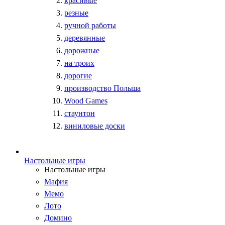
красивые
резные
ручной работы
деревянные
дорожные
на троих
дорогие
производство Польша
Wood Games
стаунтон
виниловые доски
Настольные игры
Настольные игры
Мафия
Мемо
Лото
Домино