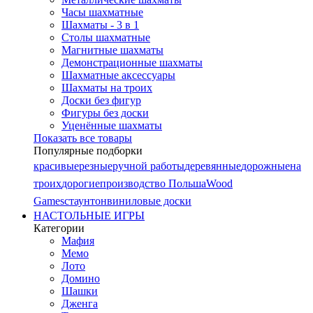
Часы шахматные
Шахматы - 3 в 1
Столы шахматные
Магнитные шахматы
Демонстрационные шахматы
Шахматные аксессуары
Шахматы на троих
Доски без фигур
Фигуры без доски
Уценённые шахматы
Показать все товары
Популярные подборки
красивые
резные
ручной работы
деревянные
дорожные
на
троих
дорогие
производство Польша
Wood
Games
стаунтон
виниловые доски
НАСТОЛЬНЫЕ ИГРЫ
Категории
Мафия
Мемо
Лото
Домино
Шашки
Дженга