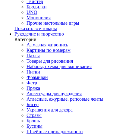
Твистер
Бродилки
UNO
Монополия
Прочие настольные игры
Показать все товары
Рукоделие и творчество
Категории
Алмазная живопись
Картины по номерам
Пазлы
Товары для рисования
Наборы, схемы для вышивания
Нитки
Фоамиран
Фетр
Пряжа
Аксессуары для рукоделия
Атласные, ажурные, репсовые ленты
Бисер
Украшения для декора
Стразы
Брошь
Бусины
Швейные принадлежности