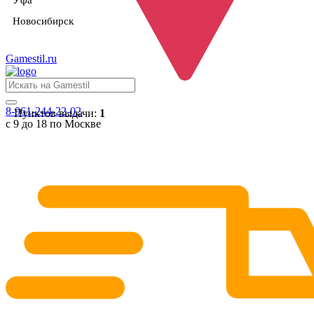
Уфа
Новосибирск
Gamestil
.ru
8-961-244-22-02
Пунктов выдачи:
1
с 9 до 18 по Москве