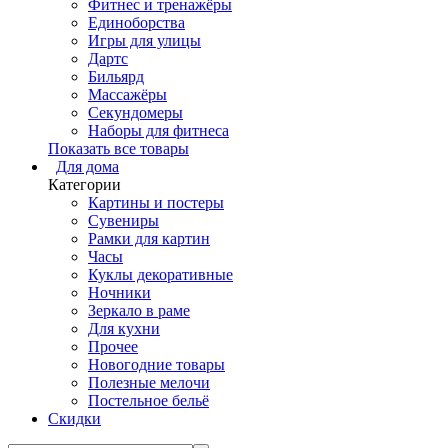
Фитнес и тренажёры
Единоборства
Игры для улицы
Дартс
Бильярд
Массажёры
Секундомеры
Наборы для фитнеса
Показать все товары
Для дома
Категории
Картины и постеры
Сувениры
Рамки для картин
Часы
Куклы декоративные
Ночники
Зеркало в раме
Для кухни
Прочее
Новогодние товары
Полезные мелочи
Постельное бельё
Скидки