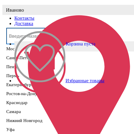
Выберите населённый пункт
Иваново
Контакты
Доставка
Корзина пуста
Москва
Санкт-Петербург
Пенза
Пермь
Избранные товары
Екатеринбург
Ростов-на-Дону
Краснодар
Самара
Нижний Новгород
Уфа