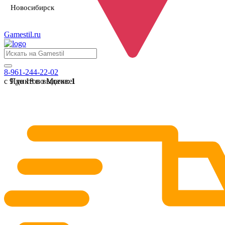
Новосибирск
Gamestil
.ru
8-961-244-22-02
с 9 до 18 по Москве
Пунктов выдачи:
1