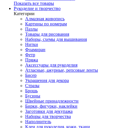
Показать все товары
Рукоделие и творчество
Категории
Алмазная живопись
Картины по номерам
Пазлы
Товары для рисования
Наборы, схемы для вышивания
Нитки
Фоамиран
Фетр
Пряжа
Аксессуары для рукоделия
Атласные, ажурные, репсовые ленты
Бисер
Украшения для декора
Стразы
Брошь
Бусины
Швейные принадлежности
Бирки, фигурки, наклейки
Заготовки для декупажа
Наборы для творчества
Наполнитель
Клеи для рукоделия, кожи, ткани