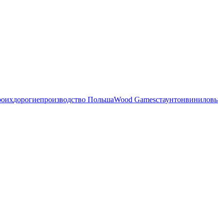
роих
дорогие
производство Польша
Wood Games
стаунтон
виниловы