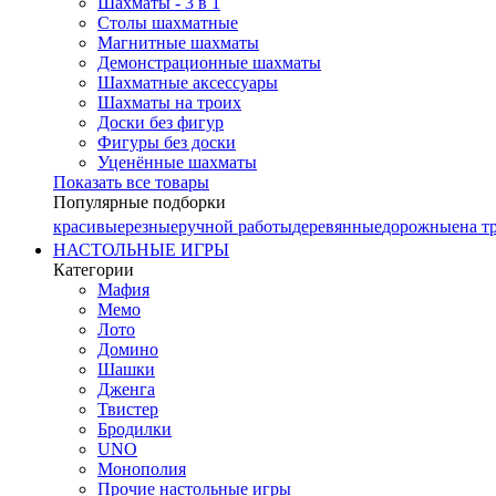
Шахматы - 3 в 1
Столы шахматные
Магнитные шахматы
Демонстрационные шахматы
Шахматные аксессуары
Шахматы на троих
Доски без фигур
Фигуры без доски
Уценённые шахматы
Показать все товары
Популярные подборки
красивые
резные
ручной работы
деревянные
дорожные
на т
НАСТОЛЬНЫЕ ИГРЫ
Категории
Мафия
Мемо
Лото
Домино
Шашки
Дженга
Твистер
Бродилки
UNO
Монополия
Прочие настольные игры