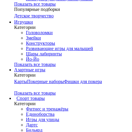
Показать все товары
Популярные подборки
Детское творчество
Игрушки
Категории
Головоломки
Змейки
Конструкторы
Развивающие игры для малышей
Шары лабиринты
Йо-Йо
Показать все товары
Азартные игры
Категории
Карты
Покерные наборы
Фишки для покера
Показать все товары
Cпорт товары
Категории
Фитнес и тренажёры
Единоборства
Игры для улицы
Дартс
Бильярд