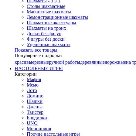
Шахматы - 3 в 1
Столы шахматные
Магнитные шахматы
Демонстрационные шахматы
Шахматные аксессуары
Шахматы на троих
Доски без фигур
Фигуры без доски
Уценённые шахматы
Показать все товары
Популярные подборки
красивые
резные
ручной работы
деревянные
дорожные
на т
НАСТОЛЬНЫЕ ИГРЫ
Категории
Мафия
Мемо
Лото
Домино
Шашки
Дженга
Твистер
Бродилки
UNO
Монополия
Прочие настольные игры