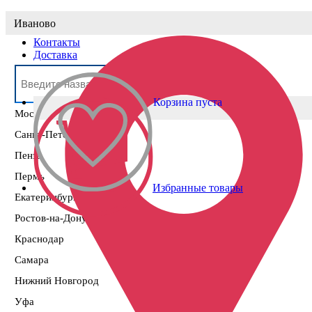
Выберите населённый пункт
Иваново
Контакты
Доставка
Корзина пуста
Москва
Санкт-Петербург
Пенза
Пермь
Избранные товары
Екатеринбург
Ростов-на-Дону
Краснодар
Самара
Нижний Новгород
Уфа