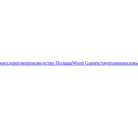
роих
дорогие
производство Польша
Wood Games
стаунтон
виниловы