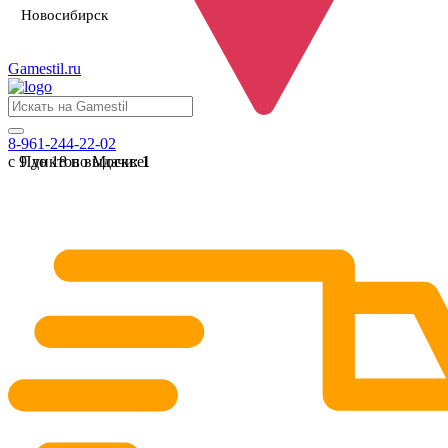
Новосибирск
Gamestil
.ru
8-961-244-22-02
с 9 до 18 по Москве
Пунктов выдачи:
1