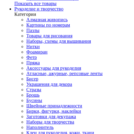
Показать все товары
Рукоделие и творчество
Категории
Алмазная живопись
Картины по номерам
Пазлы
Товары для рисования
Наборы, схемы для вышивания
Нитки
Фоамиран
Фетр
Пряжа
Аксессуары для рукоделия
Атласные, ажурные, репсовые ленты
Бисер
Украшения для декора
Стразы
Брошь
Бусины
Швейные принадлежности
Бирки, фигурки, наклейки
Заготовки для декупажа
Наборы для творчества
Наполнитель
Клеи для рукоделия, кожи, ткани