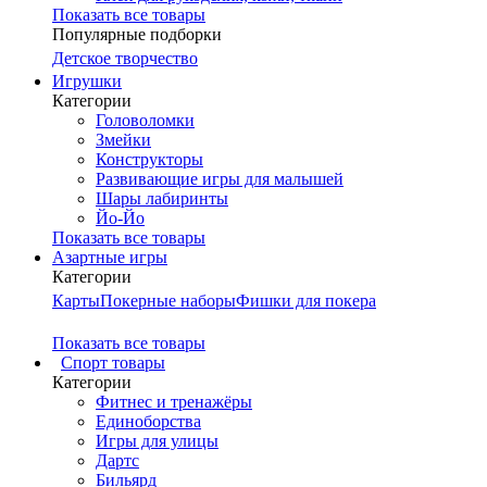
Показать все товары
Популярные подборки
Детское творчество
Игрушки
Категории
Головоломки
Змейки
Конструкторы
Развивающие игры для малышей
Шары лабиринты
Йо-Йо
Показать все товары
Азартные игры
Категории
Карты
Покерные наборы
Фишки для покера
Показать все товары
Cпорт товары
Категории
Фитнес и тренажёры
Единоборства
Игры для улицы
Дартс
Бильярд