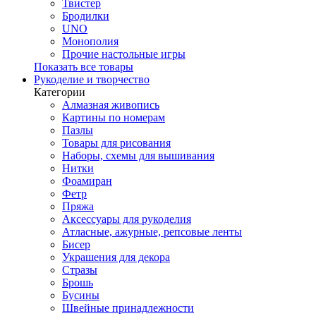
Твистер
Бродилки
UNO
Монополия
Прочие настольные игры
Показать все товары
Рукоделие и творчество
Категории
Алмазная живопись
Картины по номерам
Пазлы
Товары для рисования
Наборы, схемы для вышивания
Нитки
Фоамиран
Фетр
Пряжа
Аксессуары для рукоделия
Атласные, ажурные, репсовые ленты
Бисер
Украшения для декора
Стразы
Брошь
Бусины
Швейные принадлежности