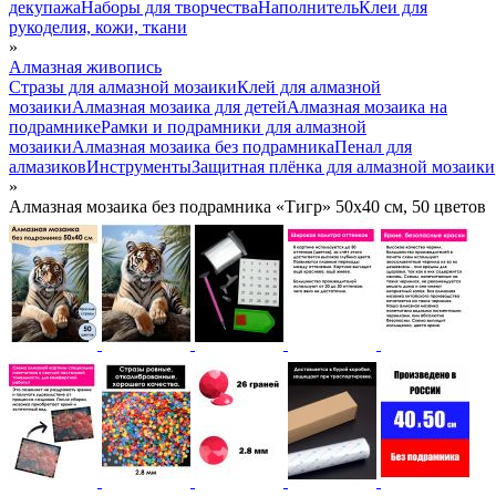
декупажа
Наборы для творчества
Наполнитель
Клеи для
рукоделия, кожи, ткани
»
Алмазная живопись
Стразы для алмазной мозаики
Клей для алмазной
мозаики
Алмазная мозаика для детей
Алмазная мозаика на
подрамнике
Рамки и подрамники для алмазной
мозаики
Алмазная мозаика без подрамника
Пенал для
алмазиков
Инструменты
Защитная плёнка для алмазной мозаики
»
Алмазная мозаика без подрамника «Тигр» 50x40 см, 50 цветов