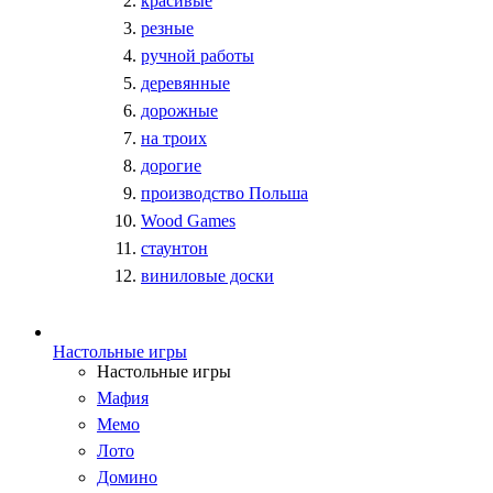
красивые
резные
ручной работы
деревянные
дорожные
на троих
дорогие
производство Польша
Wood Games
стаунтон
виниловые доски
Настольные игры
Настольные игры
Мафия
Мемо
Лото
Домино