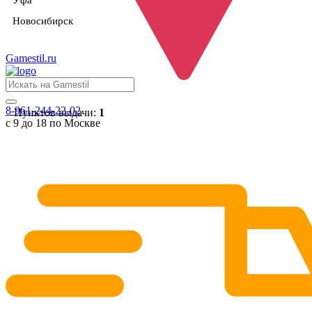
Уфа
Новосибирск
Gamestil
.ru
8-961-244-22-02
Пунктов выдачи:
1
с 9 до 18 по Москве