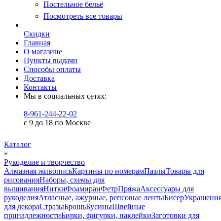
Постельное бельё
Посмотреть все товары
Скидки
Главная
О магазине
Пункты выдачи
Способы оплаты
Доставка
Контакты
Мы в социальных сетях:
8-961-244-22-02
с 9 до 18 по Москве
Каталог
»
Рукоделие и творчество
Алмазная живопись
Картины по номерам
Пазлы
Товары для
рисования
Наборы, схемы для
вышивания
Нитки
Фоамиран
Фетр
Пряжа
Аксессуары для
рукоделия
Атласные, ажурные, репсовые ленты
Бисер
Украшени
для декора
Стразы
Брошь
Бусины
Швейные
принадлежности
Бирки, фигурки, наклейки
Заготовки для