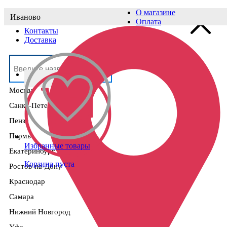
О магазине
Иваново
Выберите населённый пункт
Оплата
Контакты
Доставка
Москва
Санкт-Петербург
Пенза
Пермь
Избранные товары
Екатеринбург
Корзина пуста
Ростов-на-Дону
Краснодар
Самара
Нижний Новгород