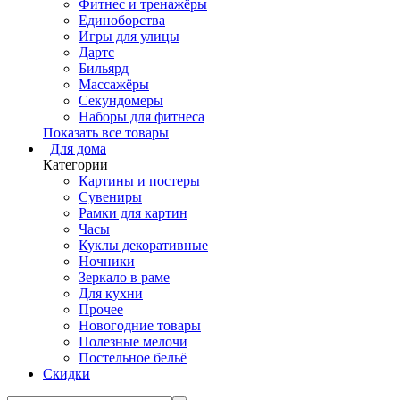
Фитнес и тренажёры
Единоборства
Игры для улицы
Дартс
Бильярд
Массажёры
Секундомеры
Наборы для фитнеса
Показать все товары
Для дома
Категории
Картины и постеры
Сувениры
Рамки для картин
Часы
Куклы декоративные
Ночники
Зеркало в раме
Для кухни
Прочее
Новогодние товары
Полезные мелочи
Постельное бельё
Скидки