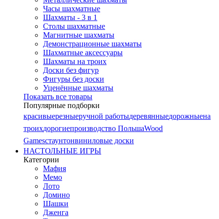
Часы шахматные
Шахматы - 3 в 1
Столы шахматные
Магнитные шахматы
Демонстрационные шахматы
Шахматные аксессуары
Шахматы на троих
Доски без фигур
Фигуры без доски
Уценённые шахматы
Показать все товары
Популярные подборки
красивые
резные
ручной работы
деревянные
дорожные
на
троих
дорогие
производство Польша
Wood
Games
стаунтон
виниловые доски
НАСТОЛЬНЫЕ ИГРЫ
Категории
Мафия
Мемо
Лото
Домино
Шашки
Дженга