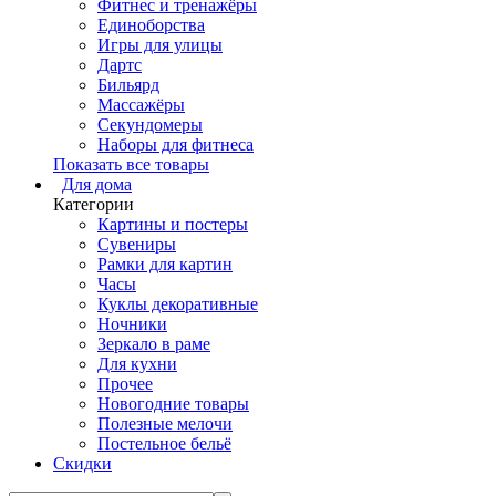
Фитнес и тренажёры
Единоборства
Игры для улицы
Дартс
Бильярд
Массажёры
Секундомеры
Наборы для фитнеса
Показать все товары
Для дома
Категории
Картины и постеры
Сувениры
Рамки для картин
Часы
Куклы декоративные
Ночники
Зеркало в раме
Для кухни
Прочее
Новогодние товары
Полезные мелочи
Постельное бельё
Скидки