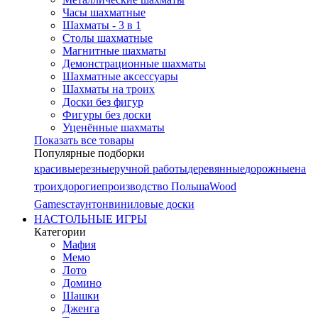
Часы шахматные
Шахматы - 3 в 1
Столы шахматные
Магнитные шахматы
Демонстрационные шахматы
Шахматные аксессуары
Шахматы на троих
Доски без фигур
Фигуры без доски
Уценённые шахматы
Показать все товары
Популярные подборки
красивые
резные
ручной работы
деревянные
дорожные
на
троих
дорогие
производство Польша
Wood
Games
стаунтон
виниловые доски
НАСТОЛЬНЫЕ ИГРЫ
Категории
Мафия
Мемо
Лото
Домино
Шашки
Дженга