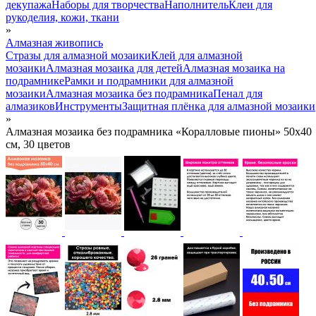
декупажа
Наборы для творчества
Наполнитель
Клеи для
рукоделия, кожи, ткани
»
Алмазная живопись
Стразы для алмазной мозаики
Клей для алмазной
мозаики
Алмазная мозаика для детей
Алмазная мозаика на
подрамнике
Рамки и подрамники для алмазной
мозаики
Алмазная мозаика без подрамника
Пенал для
алмазиков
Инструменты
Защитная плёнка для алмазной мозаики
»
Алмазная мозаика без подрамника «Коралловые пионы» 50x40
см, 30 цветов