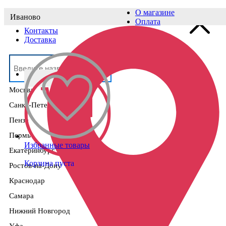
О магазине
Иваново
Выберите населённый пункт
Оплата
Контакты
Доставка
Москва
Санкт-Петербург
Пенза
Пермь
Избранные товары
Екатеринбург
Корзина пуста
Ростов-на-Дону
Краснодар
Самара
Нижний Новгород