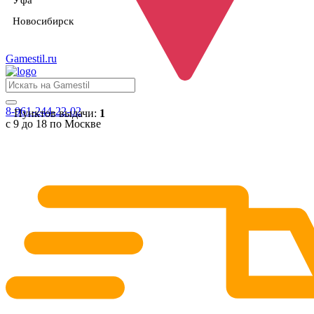
Уфа
Новосибирск
Gamestil
.ru
8-961-244-22-02
Пунктов выдачи:
1
с 9 до 18 по Москве