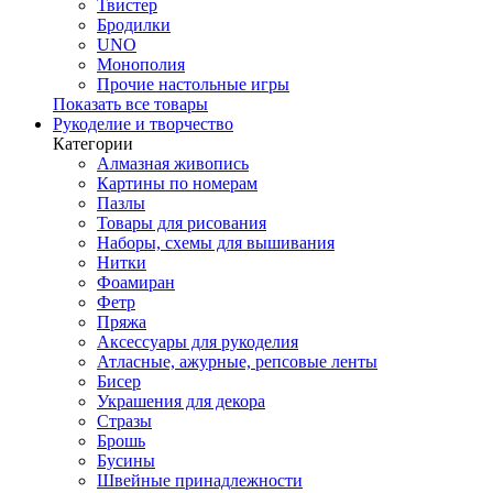
Твистер
Бродилки
UNO
Монополия
Прочие настольные игры
Показать все товары
Рукоделие и творчество
Категории
Алмазная живопись
Картины по номерам
Пазлы
Товары для рисования
Наборы, схемы для вышивания
Нитки
Фоамиран
Фетр
Пряжа
Аксессуары для рукоделия
Атласные, ажурные, репсовые ленты
Бисер
Украшения для декора
Стразы
Брошь
Бусины
Швейные принадлежности