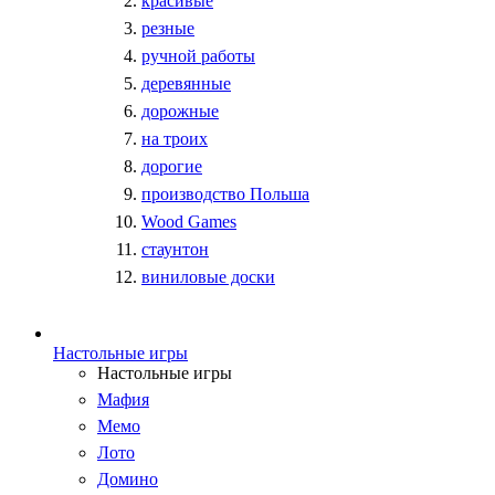
красивые
резные
ручной работы
деревянные
дорожные
на троих
дорогие
производство Польша
Wood Games
стаунтон
виниловые доски
Настольные игры
Настольные игры
Мафия
Мемо
Лото
Домино