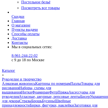
Постельное бельё
Посмотреть все товары
Скидки
Главная
О магазине
Пункты выдачи
Способы оплаты
Доставка
Контакты
Мы в социальных сетях:
8-961-244-22-02
с 9 до 18 по Москве
Каталог
»
Рукоделие и творчество
Алмазная живопись
Картины по номерам
Пазлы
Товары для
рисования
Наборы, схемы для
вышивания
Нитки
Фоамиран
Фетр
Пряжа
Аксессуары для
рукоделия
Атласные, ажурные, репсовые ленты
Бисер
Украшени
для декора
Стразы
Брошь
Бусины
Швейные
принадлежности
Бирки, фигурки, наклейки
Заготовки для