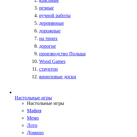
красивые
резные
ручной работы
деревянные
дорожные
на троих
дорогие
производство Польша
Wood Games
стаунтон
виниловые доски
Настольные игры
Настольные игры
Мафия
Мемо
Лото
Домино