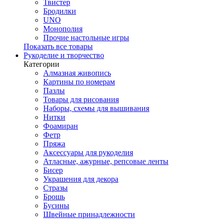
Твистер
Бродилки
UNO
Монополия
Прочие настольные игры
Показать все товары
Рукоделие и творчество
Категории
Алмазная живопись
Картины по номерам
Пазлы
Товары для рисования
Наборы, схемы для вышивания
Нитки
Фоамиран
Фетр
Пряжа
Аксессуары для рукоделия
Атласные, ажурные, репсовые ленты
Бисер
Украшения для декора
Стразы
Брошь
Бусины
Швейные принадлежности