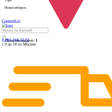
Уфа
Новосибирск
Gamestil
.ru
8-961-244-22-02
Пунктов выдачи:
1
с 9 до 18 по Москве