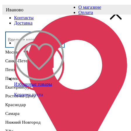
О магазине
Иваново
Выберите населённый пункт
Оплата
Контакты
Доставка
Москва
Санкт-Петербург
Пенза
Пермь
Избранные товары
Екатеринбург
Корзина пуста
Ростов-на-Дону
Краснодар
Самара
Нижний Новгород