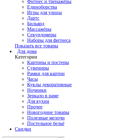
Фитнес и тренажёры
Единоборства
Игры для улицы
Дартс
Бильярд
Массажёры
Секундомеры
Наборы для фитнеса
Показать все товары
Для дома
Категории
Картины и постеры
Сувениры
Рамки для картин
Часы
Куклы декоративные
Ночники
Зеркало в раме
Для кухни
Прочее
Новогодние товары
Полезные мелочи
Постельное бельё
Скидки