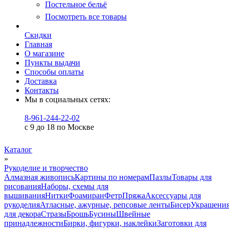
Постельное бельё
Посмотреть все товары
Скидки
Главная
О магазине
Пункты выдачи
Способы оплаты
Доставка
Контакты
Мы в социальных сетях:
8-961-244-22-02
с 9 до 18 по Москве
Каталог
»
Рукоделие и творчество
Алмазная живопись
Картины по номерам
Пазлы
Товары для
рисования
Наборы, схемы для
вышивания
Нитки
Фоамиран
Фетр
Пряжа
Аксессуары для
рукоделия
Атласные, ажурные, репсовые ленты
Бисер
Украшени
для декора
Стразы
Брошь
Бусины
Швейные
принадлежности
Бирки, фигурки, наклейки
Заготовки для