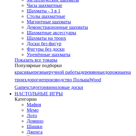
Часы шахматные
Шахматы - 3 в 1
Столы шахматные
Магнитные шахматы
Демонстрационные шахматы
Шахматные аксессуары
Шахматы на троих
Доски без фигур
Фигуры без доски
Уценённые шахматы
Показать все товары
Популярные подборки
красивые
резные
ручной работы
деревянные
дорожные
на
троих
дорогие
производство Польша
Wood
Games
стаунтон
виниловые доски
НАСТОЛЬНЫЕ ИГРЫ
Категории
Мафия
Мемо
Лото
Домино
Шашки
Дженга