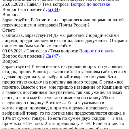
26.08.2020 / Павел
/
Тема вопроса:
Вопрос по доставке
Вопрос был полезен?
Да (
34
)
Вопрос:
Здравствуйте. Работаете ли с юридическими лицами оплатой
перечислением и отправкой Почты России?
Ответ:
Святослав, здравствуйте! Да мы работаем с юридическими
лицами, предоставляем все официальные документы. Отправит
сможем любым удобным способом.
09.06.2021 / Святослав
/
Тема вопроса:
Вопрос по оплате
Вопрос был полезен?
Да (
47
)
Вопрос:
Здравствуйте! У меня возник насущный вопрос по условиям
скидок, прошу Ваших разъяснений: По условиям сайта, если я
сделаю предоплату за выбранный товар, то получаю 5-ти
процентную скидку на покупку данного товара. С этим - всё
понятно. Вместе с тем, мне пришло извещение от Компании чт
я являюсь постоянным покупателем, так как уже делал заказ
ранее, и в письме был указан промокод на скидку 5% на
следующую покупку. В итоге --- Если я указываю в
комментарии промокод и при этом делаю предоплату за
выбранный товар, то по логике мне предоставляется скидка в
10% от суммы товара. То есть по сумме двух скидок --- 1-я за
промокод = 5% плюс 2-я за предоплату = 5%. Если это так, то
это очень интересное предложение! Если я ошибаюсь -