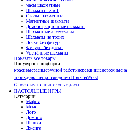
Часы шахматные
Шахматы - 3 в 1
Столы шахматные
Магнитные шахматы
Демонстрационные шахматы
Шахматные аксессуары
Шахматы на троих
Доски без фигур
Фигуры без доски
Уценённые шахматы
Показать все товары
Популярные подборки
красивые
резные
ручной работы
деревянные
дорожные
на
троих
дорогие
производство Польша
Wood
Games
стаунтон
виниловые доски
НАСТОЛЬНЫЕ ИГРЫ
Категории
Мафия
Мемо
Лото
Домино
Шашки
Дженга