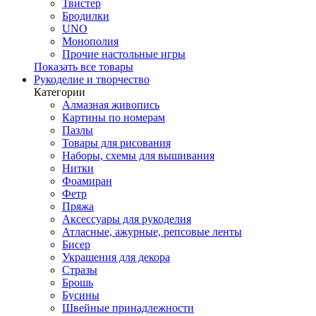
Твистер
Бродилки
UNO
Монополия
Прочие настольные игры
Показать все товары
Рукоделие и творчество
Категории
Алмазная живопись
Картины по номерам
Пазлы
Товары для рисования
Наборы, схемы для вышивания
Нитки
Фоамиран
Фетр
Пряжа
Аксессуары для рукоделия
Атласные, ажурные, репсовые ленты
Бисер
Украшения для декора
Стразы
Брошь
Бусины
Швейные принадлежности