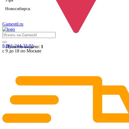
Уфа
Новосибирск
Gamestil
.ru
8-961-244-22-02
Пунктов выдачи:
1
с 9 до 18 по Москве