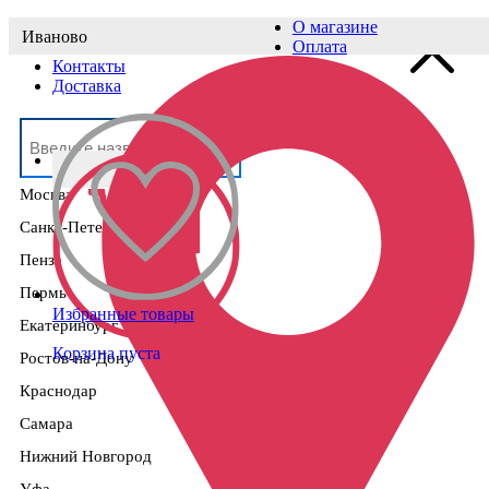
О магазине
Иваново
Выберите населённый пункт
Оплата
Контакты
Доставка
Москва
Санкт-Петербург
Пенза
Пермь
Избранные товары
Екатеринбург
Корзина пуста
Ростов-на-Дону
Краснодар
Самара
Нижний Новгород