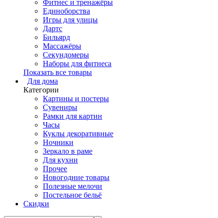
Фитнес и тренажёры
Единоборства
Игры для улицы
Дартс
Бильярд
Массажёры
Секундомеры
Наборы для фитнеса
Показать все товары
Для дома
Категории
Картины и постеры
Сувениры
Рамки для картин
Часы
Куклы декоративные
Ночники
Зеркало в раме
Для кухни
Прочее
Новогодние товары
Полезные мелочи
Постельное бельё
Скидки