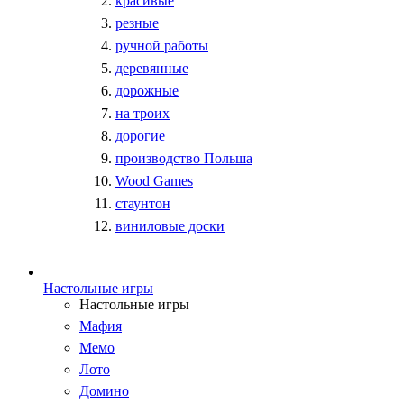
красивые
резные
ручной работы
деревянные
дорожные
на троих
дорогие
производство Польша
Wood Games
стаунтон
виниловые доски
Настольные игры
Настольные игры
Мафия
Мемо
Лото
Домино