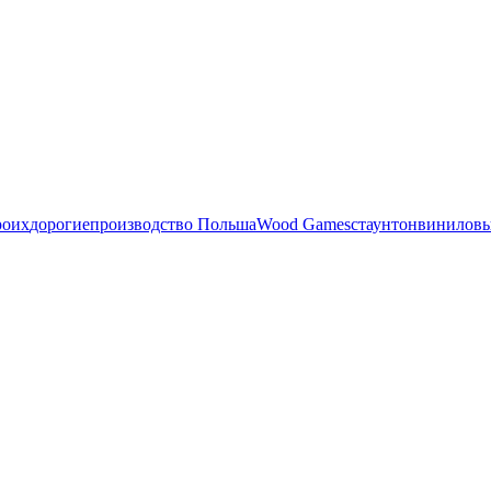
роих
дорогие
производство Польша
Wood Games
стаунтон
виниловы