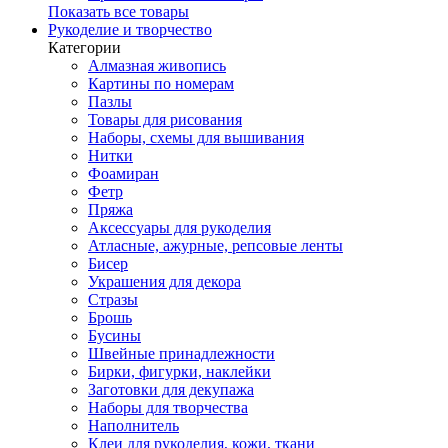
Показать все товары
Рукоделие и творчество
Категории
Алмазная живопись
Картины по номерам
Пазлы
Товары для рисования
Наборы, схемы для вышивания
Нитки
Фоамиран
Фетр
Пряжа
Аксессуары для рукоделия
Атласные, ажурные, репсовые ленты
Бисер
Украшения для декора
Стразы
Брошь
Бусины
Швейные принадлежности
Бирки, фигурки, наклейки
Заготовки для декупажа
Наборы для творчества
Наполнитель
Клеи для рукоделия, кожи, ткани