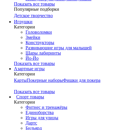
Показать все товары
Популярные подборки
Детское творчество
Игрушки
Категории
Головоломки
Змейки
Конструкторы
Развивающие игры для малышей
Шары лабиринты
Йо-Йо
Показать все товары
Азартные игры
Категории
Карты
Покерные наборы
Фишки для покера
Показать все товары
Cпорт товары
Категории
Фитнес и тренажёры
Единоборства
Игры для улицы
Дартс
Бильярд