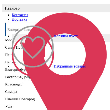
Выберите населённый пункт
Иваново
Контакты
Доставка
Корзина пуста
Москва
Санкт-Петербург
Пенза
Пермь
Избранные товары
Екатеринбург
Ростов-на-Дону
Краснодар
Самара
Нижний Новгород
Уфа