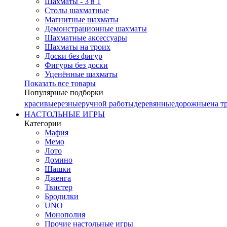
Шахматы - 3 в 1
Столы шахматные
Магнитные шахматы
Демонстрационные шахматы
Шахматные аксессуары
Шахматы на троих
Доски без фигур
Фигуры без доски
Уценённые шахматы
Показать все товары
Популярные подборки
красивые
резные
ручной работы
деревянные
дорожные
на т
НАСТОЛЬНЫЕ ИГРЫ
Категории
Мафия
Мемо
Лото
Домино
Шашки
Дженга
Твистер
Бродилки
UNO
Монополия
Прочие настольные игры