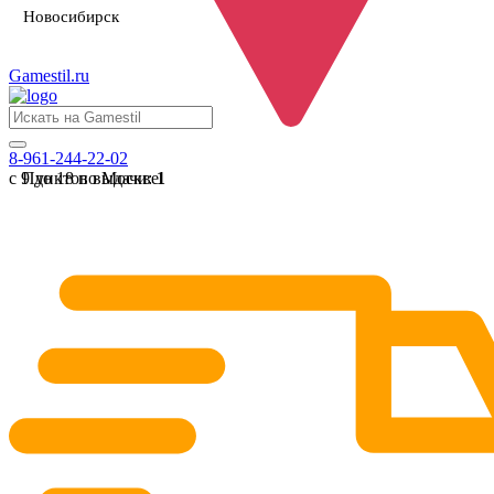
Новосибирск
Gamestil
.ru
8-961-244-22-02
с 9 до 18 по Москве
Пунктов выдачи:
1