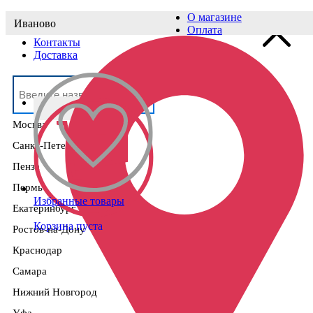
О магазине
Иваново
Выберите населённый пункт
Оплата
Контакты
Доставка
Москва
Санкт-Петербург
Пенза
Пермь
Избранные товары
Екатеринбург
Корзина пуста
Ростов-на-Дону
Краснодар
Самара
Нижний Новгород