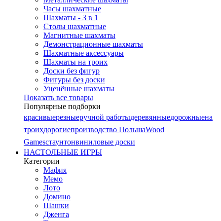
Часы шахматные
Шахматы - 3 в 1
Столы шахматные
Магнитные шахматы
Демонстрационные шахматы
Шахматные аксессуары
Шахматы на троих
Доски без фигур
Фигуры без доски
Уценённые шахматы
Показать все товары
Популярные подборки
красивые
резные
ручной работы
деревянные
дорожные
на
троих
дорогие
производство Польша
Wood
Games
стаунтон
виниловые доски
НАСТОЛЬНЫЕ ИГРЫ
Категории
Мафия
Мемо
Лото
Домино
Шашки
Дженга