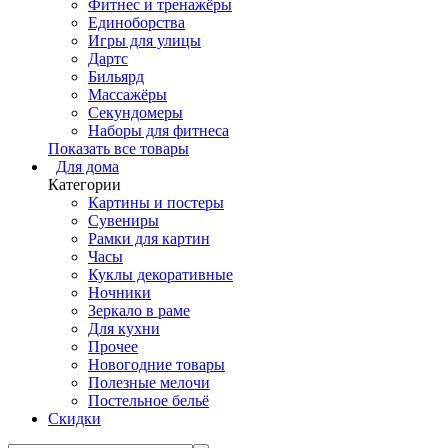
Фитнес и тренажёры
Единоборства
Игры для улицы
Дартс
Бильярд
Массажёры
Секундомеры
Наборы для фитнеса
Показать все товары
Для дома
Категории
Картины и постеры
Сувениры
Рамки для картин
Часы
Куклы декоративные
Ночники
Зеркало в раме
Для кухни
Прочее
Новогодние товары
Полезные мелочи
Постельное бельё
Скидки