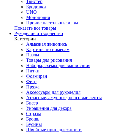
Твистер
Бродилки
UNO
Монополия
Прочие настольные игры
Показать все товары
Рукоделие и творчество
Категории
Алмазная живопись
Картины по номерам
Пазлы
Товары для рисования
Наборы, схемы для вышивания
Нитки
Фоамиран
Фетр
Пряжа
Аксессуары для рукоделия
Атласные, ажурные, репсовые ленты
Бисер
Украшения для декора
Стразы
Брошь
Бусины
Швейные принадлежности