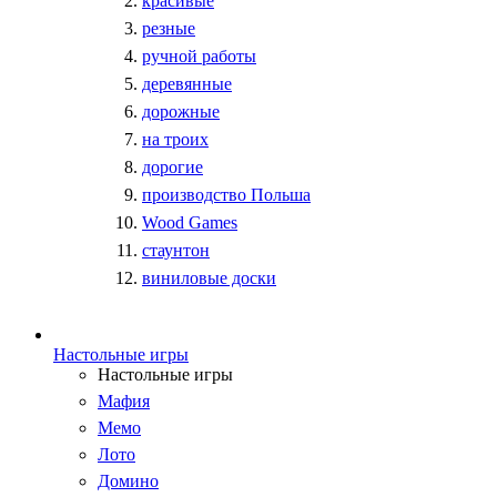
красивые
резные
ручной работы
деревянные
дорожные
на троих
дорогие
производство Польша
Wood Games
стаунтон
виниловые доски
Настольные игры
Настольные игры
Мафия
Мемо
Лото
Домино