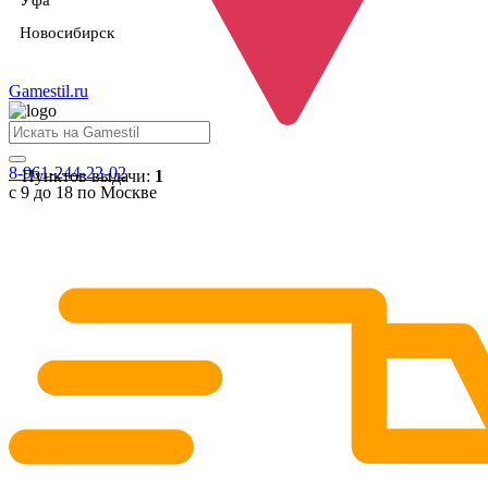
Уфа
Новосибирск
Gamestil
.ru
8-961-244-22-02
Пунктов выдачи:
1
с 9 до 18 по Москве