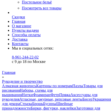
Постельное бельё
Посмотреть все товары
Скидки
Главная
О магазине
Пункты выдачи
Способы оплаты
Доставка
Контакты
Мы в социальных сетях:
8-961-244-22-02
с 9 до 18 по Москве
Главная
»
Рукоделие и творчество
Алмазная живопись
Картины по номерам
Пазлы
Товары для
рисования
Наборы, схемы для
вышивания
Нитки
Фоамиран
Фетр
Пряжа
Аксессуары для
рукоделия
Атласные, ажурные, репсовые ленты
Бисер
Украшени
для декора
Стразы
Брошь
Бусины
Швейные
принадлежности
Бирки, фигурки, наклейки
Заготовки для