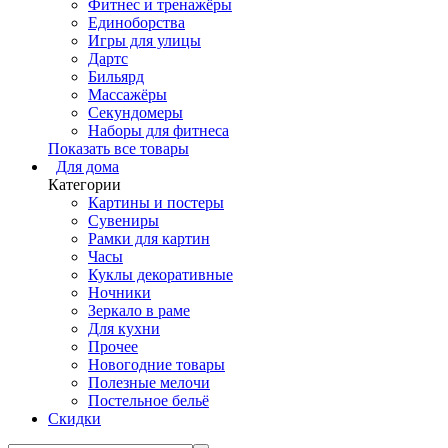
Фитнес и тренажёры
Единоборства
Игры для улицы
Дартс
Бильярд
Массажёры
Секундомеры
Наборы для фитнеса
Показать все товары
Для дома
Категории
Картины и постеры
Сувениры
Рамки для картин
Часы
Куклы декоративные
Ночники
Зеркало в раме
Для кухни
Прочее
Новогодние товары
Полезные мелочи
Постельное бельё
Скидки