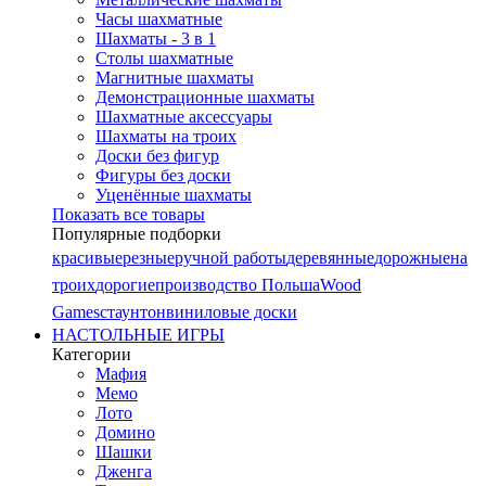
Часы шахматные
Шахматы - 3 в 1
Столы шахматные
Магнитные шахматы
Демонстрационные шахматы
Шахматные аксессуары
Шахматы на троих
Доски без фигур
Фигуры без доски
Уценённые шахматы
Показать все товары
Популярные подборки
красивые
резные
ручной работы
деревянные
дорожные
на
троих
дорогие
производство Польша
Wood
Games
стаунтон
виниловые доски
НАСТОЛЬНЫЕ ИГРЫ
Категории
Мафия
Мемо
Лото
Домино
Шашки
Дженга