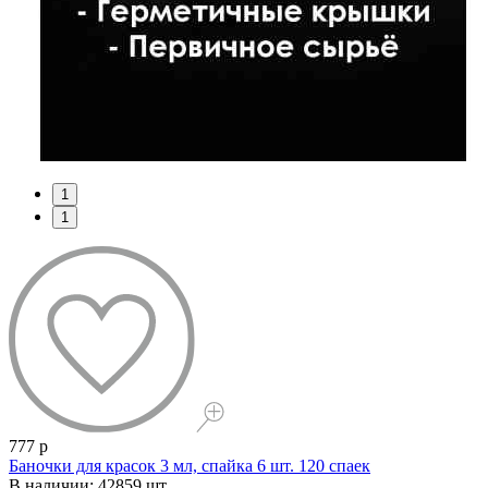
1
1
777 р
Баночки для красок 3 мл, спайка 6 шт. 120 спаек
В наличии: 42859 шт