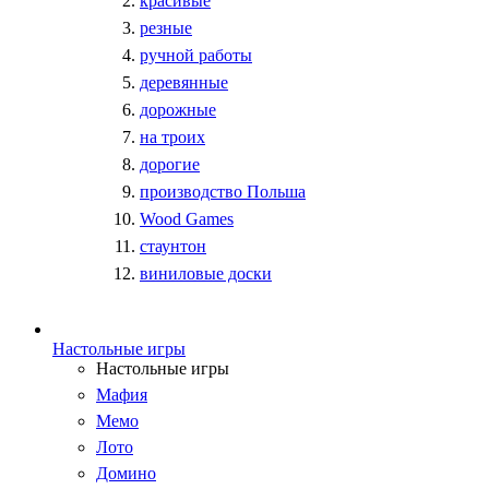
красивые
резные
ручной работы
деревянные
дорожные
на троих
дорогие
производство Польша
Wood Games
стаунтон
виниловые доски
Настольные игры
Настольные игры
Мафия
Мемо
Лото
Домино