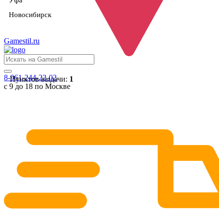
Уфа
Новосибирск
Gamestil
.ru
8-961-244-22-02
Пунктов выдачи:
1
с 9 до 18 по Москве