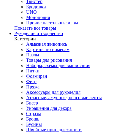
Твистер
Бродилки
UNO
Монополия
Прочие настольные игры
Показать все товары
Рукоделие и творчество
Категории
Алмазная живопись
Картины по номерам
Пазлы
Товары для рисования
Наборы, схемы для вышивания
Нитки
Фоамиран
Фетр
Пряжа
Аксессуары для рукоделия
Атласные, ажурные, репсовые ленты
Бисер
Украшения для декора
Стразы
Брошь
Бусины
Швейные принадлежности