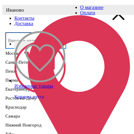
О магазине
Иваново
Выберите населённый пункт
Оплата
Контакты
Доставка
Москва
Санкт-Петербург
Пенза
Пермь
Избранные товары
Екатеринбург
Корзина пуста
Ростов-на-Дону
Краснодар
Самара
Нижний Новгород