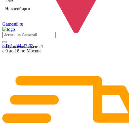
Уфа
Новосибирск
Gamestil
.ru
8-961-244-22-02
Пунктов выдачи:
1
с 9 до 18 по Москве