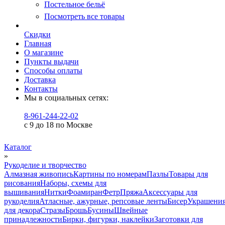
Постельное бельё
Посмотреть все товары
Скидки
Главная
О магазине
Пункты выдачи
Способы оплаты
Доставка
Контакты
Мы в социальных сетях:
8-961-244-22-02
с 9 до 18 по Москве
Каталог
»
Рукоделие и творчество
Алмазная живопись
Картины по номерам
Пазлы
Товары для
рисования
Наборы, схемы для
вышивания
Нитки
Фоамиран
Фетр
Пряжа
Аксессуары для
рукоделия
Атласные, ажурные, репсовые ленты
Бисер
Украшени
для декора
Стразы
Брошь
Бусины
Швейные
принадлежности
Бирки, фигурки, наклейки
Заготовки для