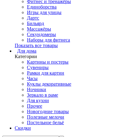
Фитнес и тренажёры
Единоборства
Игры для улицы
Дартс
Бильярд
Массажёры
Секундомеры
Наборы для фитнеса
Показать все товары
Для дома
Категории
Картины и постеры
Сувениры
Рамки для картин
Часы
Куклы декоративные
Ночники
Зеркало в раме
Для кухни
Прочее
Новогодние товары
Полезные мелочи
Постельное бельё
Скидки