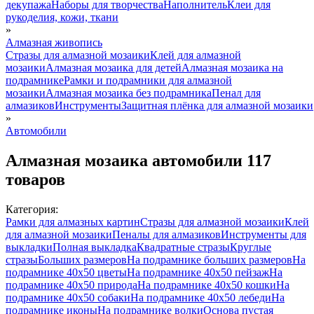
декупажа
Наборы для творчества
Наполнитель
Клеи для
рукоделия, кожи, ткани
»
Алмазная живопись
Стразы для алмазной мозаики
Клей для алмазной
мозаики
Алмазная мозаика для детей
Алмазная мозаика на
подрамнике
Рамки и подрамники для алмазной
мозаики
Алмазная мозаика без подрамника
Пенал для
алмазиков
Инструменты
Защитная плёнка для алмазной мозаики
»
Автомобили
Алмазная мозаика автомобили
117
товаров
Категория:
Рамки для алмазных картин
Стразы для алмазной мозаики
Клей
для алмазной мозаики
Пеналы для алмазиков
Инструменты для
выкладки
Полная выкладка
Квадратные стразы
Круглые
стразы
Больших размеров
На подрамнике больших размеров
На
подрамнике 40х50 цветы
На подрамнике 40х50 пейзаж
На
подрамнике 40х50 природа
На подрамнике 40х50 кошки
На
подрамнике 40х50 собаки
На подрамнике 40х50 лебеди
На
подрамнике иконы
На подрамнике волки
Основа пустая