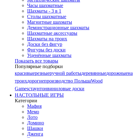
Часы шахматные
Шахматы - 3 в 1
Столы шахматные
Магнитные шахматы
Демонстрационные шахматы
Шахматные аксессуары
Шахматы на троих
Доски без фигур
Фигуры без доски
Уценённые шахматы
Показать все товары
Популярные подборки
красивые
резные
ручной работы
деревянные
дорожные
на
троих
дорогие
производство Польша
Wood
Games
стаунтон
виниловые доски
НАСТОЛЬНЫЕ ИГРЫ
Категории
Мафия
Мемо
Лото
Домино
Шашки
Дженга