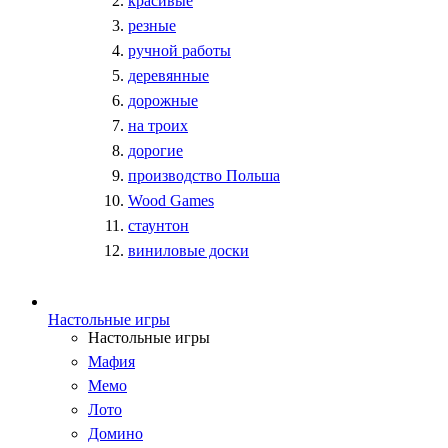
красивые
резные
ручной работы
деревянные
дорожные
на троих
дорогие
производство Польша
Wood Games
стаунтон
виниловые доски
Настольные игры
Настольные игры
Мафия
Мемо
Лото
Домино