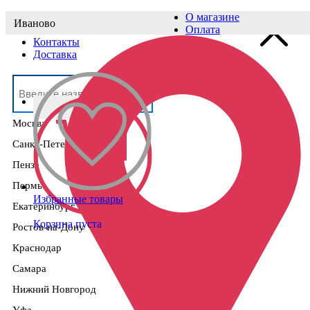
О магазине
Иваново
Выберите населённый пункт
Оплата
Контакты
Доставка
Москва
Санкт-Петербург
Пенза
Пермь
Избранные товары
Екатеринбург
Корзина пуста
Ростов-на-Дону
Краснодар
Самара
Нижний Новгород