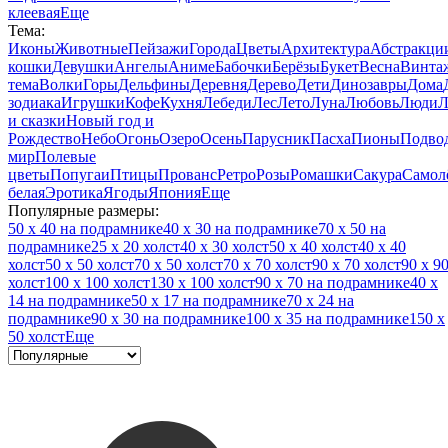
клеевая
Еще
Тема:
Иконы
Животные
Пейзажи
Города
Цветы
Архитектура
Абстракци
кошки
Девушки
Ангелы
Аниме
Бабочки
Берёзы
Букет
Весна
Винта
тема
Волки
Горы
Дельфины
Деревня
Дерево
Дети
Динозавры
Дома
зодиака
Игрушки
Кофе
Кухня
Лебеди
Лес
Лето
Луна
Любовь
Люди
Л
и сказки
Новый год и
Рождество
Небо
Огонь
Озеро
Осень
Парусник
Пасха
Пионы
Подво
мир
Полевые
цветы
Попугаи
Птицы
Прованс
Ретро
Розы
Ромашки
Сакура
Самол
белая
Эротика
Ягоды
Япония
Еще
Популярные размеры:
50 x 40 на подрамнике
40 x 30 на подрамнике
70 x 50 на
подрамнике
25 x 20 холст
40 x 30 холст
50 x 40 холст
40 x 40
холст
50 x 50 холст
70 x 50 холст
70 x 70 холст
90 x 70 холст
90 x 9
холст
100 x 100 холст
130 x 100 холст
90 x 70 на подрамнике
40 x
14 на подрамнике
50 x 17 на подрамнике
70 x 24 на
подрамнике
90 x 30 на подрамнике
100 x 35 на подрамнике
150 x
50 холст
Еще