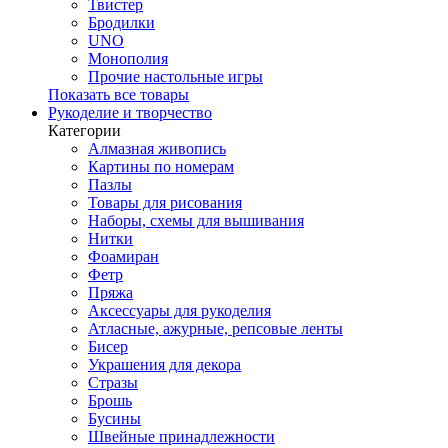
Твистер
Бродилки
UNO
Монополия
Прочие настольные игры
Показать все товары
Рукоделие и творчество
Категории
Алмазная живопись
Картины по номерам
Пазлы
Товары для рисования
Наборы, схемы для вышивания
Нитки
Фоамиран
Фетр
Пряжа
Аксессуары для рукоделия
Атласные, ажурные, репсовые ленты
Бисер
Украшения для декора
Стразы
Брошь
Бусины
Швейные принадлежности