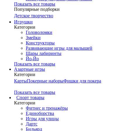
Показать все товары
Популярные подборки
Детское творчество
Игрушки
Категории
Головоломки
Змейки
Конструкторы
Развивающие игры для малышей
Шары лабиринты
Йо-Йо
Показать все товары
Азартные игры
Категории
Карты
Покерные наборы
Фишки для покера
Показать все товары
Cпорт товары
Категории
Фитнес и тренажёры
Единоборства
Игры для улицы
Дартс
Бильярд