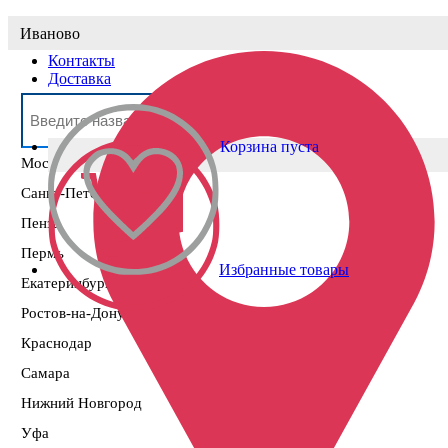
Выберите населённый пункт
Иваново
Контакты
Доставка
Корзина пуста
Москва
Санкт-Петербург
Пенза
Пермь
Избранные товары
Екатеринбург
Ростов-на-Дону
Краснодар
Самара
Нижний Новгород
Уфа