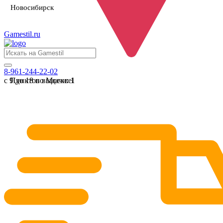
Новосибирск
Gamestil
.ru
8-961-244-22-02
с 9 до 18 по Москве
Пунктов выдачи:
1