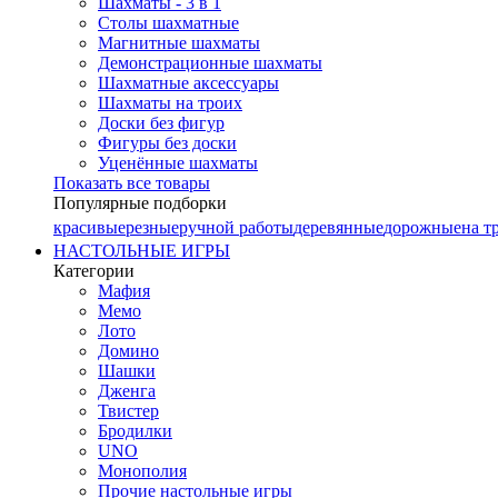
Шахматы - 3 в 1
Столы шахматные
Магнитные шахматы
Демонстрационные шахматы
Шахматные аксессуары
Шахматы на троих
Доски без фигур
Фигуры без доски
Уценённые шахматы
Показать все товары
Популярные подборки
красивые
резные
ручной работы
деревянные
дорожные
на т
НАСТОЛЬНЫЕ ИГРЫ
Категории
Мафия
Мемо
Лото
Домино
Шашки
Дженга
Твистер
Бродилки
UNO
Монополия
Прочие настольные игры