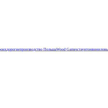
роих
дорогие
производство Польша
Wood Games
стаунтон
виниловы