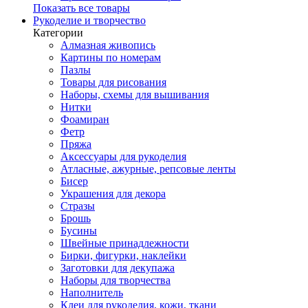
Показать все товары
Рукоделие и творчество
Категории
Алмазная живопись
Картины по номерам
Пазлы
Товары для рисования
Наборы, схемы для вышивания
Нитки
Фоамиран
Фетр
Пряжа
Аксессуары для рукоделия
Атласные, ажурные, репсовые ленты
Бисер
Украшения для декора
Стразы
Брошь
Бусины
Швейные принадлежности
Бирки, фигурки, наклейки
Заготовки для декупажа
Наборы для творчества
Наполнитель
Клеи для рукоделия, кожи, ткани