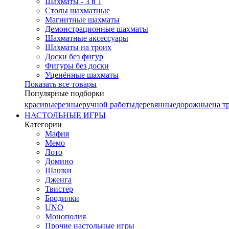
Шахматы - 3 в 1
Столы шахматные
Магнитные шахматы
Демонстрационные шахматы
Шахматные аксессуары
Шахматы на троих
Доски без фигур
Фигуры без доски
Уценённые шахматы
Показать все товары
Популярные подборки
красивые
резные
ручной работы
деревянные
дорожные
на т
НАСТОЛЬНЫЕ ИГРЫ
Категории
Мафия
Мемо
Лото
Домино
Шашки
Дженга
Твистер
Бродилки
UNO
Монополия
Прочие настольные игры