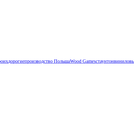
роих
дорогие
производство Польша
Wood Games
стаунтон
виниловы