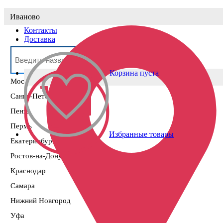
Выберите населённый пункт
Иваново
Контакты
Доставка
Корзина пуста
Москва
Санкт-Петербург
Пенза
Пермь
Избранные товары
Екатеринбург
Ростов-на-Дону
Краснодар
Самара
Нижний Новгород
Уфа