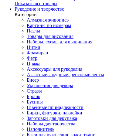
Показать все товары
Рукоделие и творчество
Категории
Алмазная живопись
Картины по номерам
Пазлы
Товары для рисования
Наборы, схемы для вышивания
Нитки
Фоамиран
Фетр
Пряжа
Аксессуары для рукоделия
Атласные, ажурные, репсовые ленты
Бисер
Украшения для декора
Стразы
Брошь
Бусины
Швейные принадлежности
Бирки, фигурки, наклейки
Заготовки для декупажа
Наборы для творчества
Наполнитель
Клеи для рукоделия, кожи, ткани