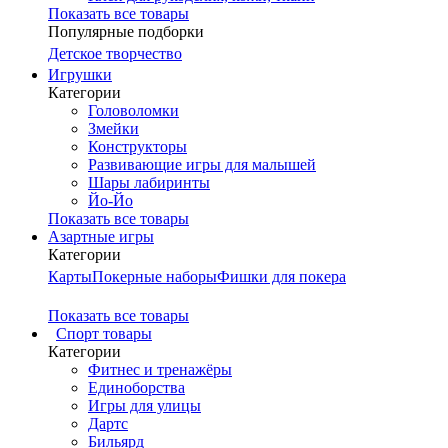
Показать все товары
Популярные подборки
Детское творчество
Игрушки
Категории
Головоломки
Змейки
Конструкторы
Развивающие игры для малышей
Шары лабиринты
Йо-Йо
Показать все товары
Азартные игры
Категории
Карты
Покерные наборы
Фишки для покера
Показать все товары
Cпорт товары
Категории
Фитнес и тренажёры
Единоборства
Игры для улицы
Дартс
Бильярд