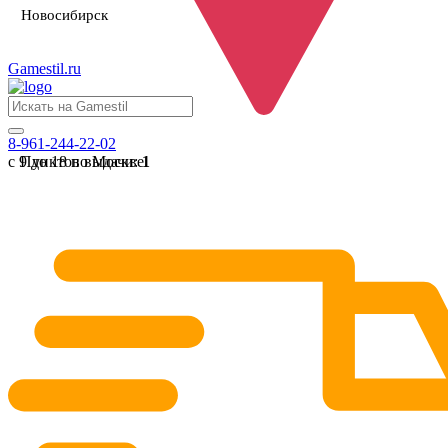
Новосибирск
Gamestil
.ru
8-961-244-22-02
с 9 до 18 по Москве
Пунктов выдачи:
1