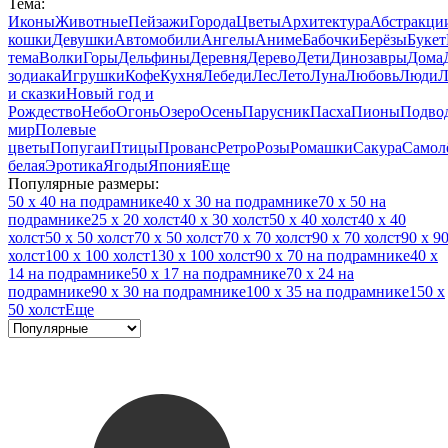
Тема:
Иконы
Животные
Пейзажи
Города
Цветы
Архитектура
Абстракци
кошки
Девушки
Автомобили
Ангелы
Аниме
Бабочки
Берёзы
Букет
тема
Волки
Горы
Дельфины
Деревня
Дерево
Дети
Динозавры
Дома
зодиака
Игрушки
Кофе
Кухня
Лебеди
Лес
Лето
Луна
Любовь
Люди
Л
и сказки
Новый год и
Рождество
Небо
Огонь
Озеро
Осень
Парусник
Пасха
Пионы
Подво
мир
Полевые
цветы
Попугаи
Птицы
Прованс
Ретро
Розы
Ромашки
Сакура
Самол
белая
Эротика
Ягоды
Япония
Еще
Популярные размеры:
50 x 40 на подрамнике
40 x 30 на подрамнике
70 x 50 на
подрамнике
25 x 20 холст
40 x 30 холст
50 x 40 холст
40 x 40
холст
50 x 50 холст
70 x 50 холст
70 x 70 холст
90 x 70 холст
90 x 9
холст
100 x 100 холст
130 x 100 холст
90 x 70 на подрамнике
40 x
14 на подрамнике
50 x 17 на подрамнике
70 x 24 на
подрамнике
90 x 30 на подрамнике
100 x 35 на подрамнике
150 x
50 холст
Еще