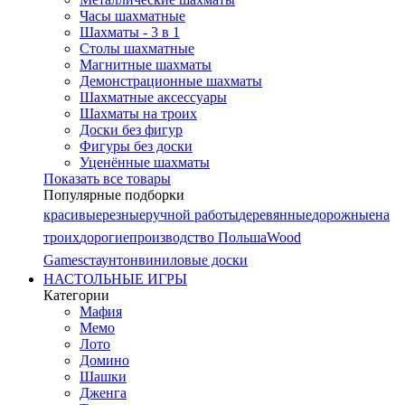
Часы шахматные
Шахматы - 3 в 1
Столы шахматные
Магнитные шахматы
Демонстрационные шахматы
Шахматные аксессуары
Шахматы на троих
Доски без фигур
Фигуры без доски
Уценённые шахматы
Показать все товары
Популярные подборки
красивые
резные
ручной работы
деревянные
дорожные
на
троих
дорогие
производство Польша
Wood
Games
стаунтон
виниловые доски
НАСТОЛЬНЫЕ ИГРЫ
Категории
Мафия
Мемо
Лото
Домино
Шашки
Дженга