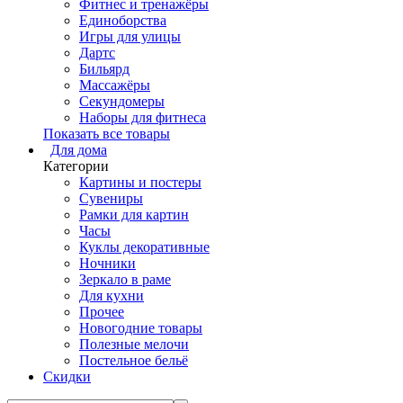
Фитнес и тренажёры
Единоборства
Игры для улицы
Дартс
Бильярд
Массажёры
Секундомеры
Наборы для фитнеса
Показать все товары
Для дома
Категории
Картины и постеры
Сувениры
Рамки для картин
Часы
Куклы декоративные
Ночники
Зеркало в раме
Для кухни
Прочее
Новогодние товары
Полезные мелочи
Постельное бельё
Скидки