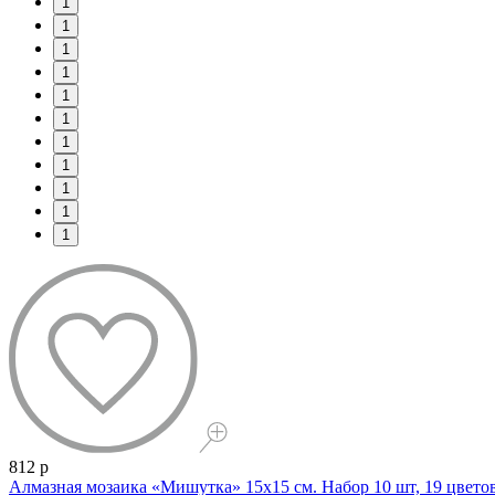
1
1
1
1
1
1
1
1
1
1
1
812 р
Алмазная мозаика «Мишутка» 15x15 см. Набор 10 шт, 19 цвето