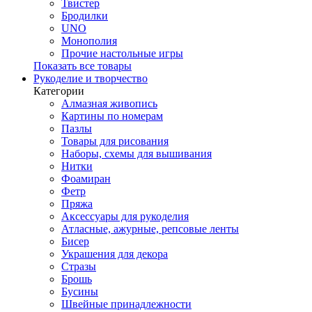
Твистер
Бродилки
UNO
Монополия
Прочие настольные игры
Показать все товары
Рукоделие и творчество
Категории
Алмазная живопись
Картины по номерам
Пазлы
Товары для рисования
Наборы, схемы для вышивания
Нитки
Фоамиран
Фетр
Пряжа
Аксессуары для рукоделия
Атласные, ажурные, репсовые ленты
Бисер
Украшения для декора
Стразы
Брошь
Бусины
Швейные принадлежности