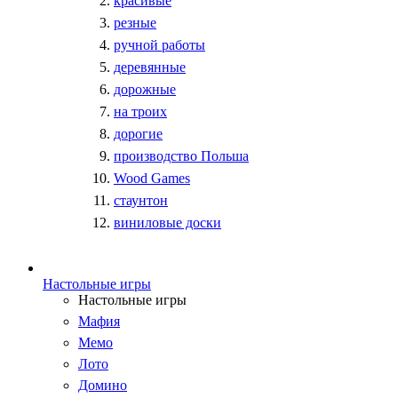
красивые
резные
ручной работы
деревянные
дорожные
на троих
дорогие
производство Польша
Wood Games
стаунтон
виниловые доски
Настольные игры
Настольные игры
Мафия
Мемо
Лото
Домино