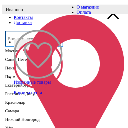
О магазине
Иваново
Выберите населённый пункт
Оплата
Контакты
Доставка
Москва
Санкт-Петербург
Пенза
Пермь
Избранные товары
Екатеринбург
Корзина пуста
Ростов-на-Дону
Краснодар
Самара
Нижний Новгород