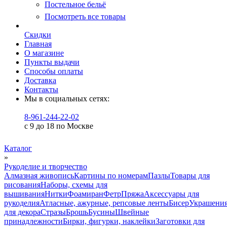
Постельное бельё
Посмотреть все товары
Скидки
Главная
О магазине
Пункты выдачи
Способы оплаты
Доставка
Контакты
Мы в социальных сетях:
8-961-244-22-02
с 9 до 18 по Москве
Каталог
»
Рукоделие и творчество
Алмазная живопись
Картины по номерам
Пазлы
Товары для
рисования
Наборы, схемы для
вышивания
Нитки
Фоамиран
Фетр
Пряжа
Аксессуары для
рукоделия
Атласные, ажурные, репсовые ленты
Бисер
Украшени
для декора
Стразы
Брошь
Бусины
Швейные
принадлежности
Бирки, фигурки, наклейки
Заготовки для