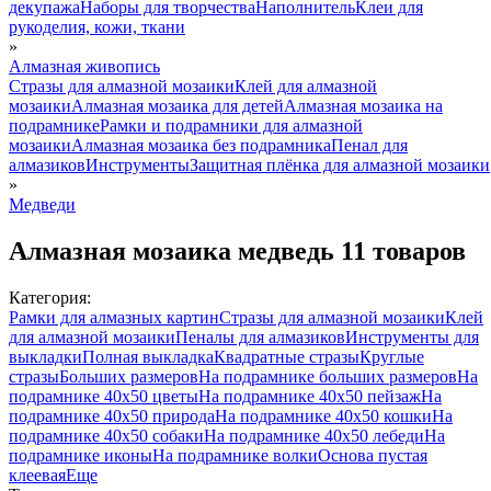
декупажа
Наборы для творчества
Наполнитель
Клеи для
рукоделия, кожи, ткани
»
Алмазная живопись
Стразы для алмазной мозаики
Клей для алмазной
мозаики
Алмазная мозаика для детей
Алмазная мозаика на
подрамнике
Рамки и подрамники для алмазной
мозаики
Алмазная мозаика без подрамника
Пенал для
алмазиков
Инструменты
Защитная плёнка для алмазной мозаики
»
Медведи
Алмазная мозаика медведь
11 товаров
Категория:
Рамки для алмазных картин
Стразы для алмазной мозаики
Клей
для алмазной мозаики
Пеналы для алмазиков
Инструменты для
выкладки
Полная выкладка
Квадратные стразы
Круглые
стразы
Больших размеров
На подрамнике больших размеров
На
подрамнике 40х50 цветы
На подрамнике 40х50 пейзаж
На
подрамнике 40х50 природа
На подрамнике 40х50 кошки
На
подрамнике 40х50 собаки
На подрамнике 40х50 лебеди
На
подрамнике иконы
На подрамнике волки
Основа пустая
клеевая
Еще