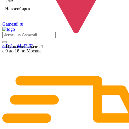
Уфа
Новосибирск
Gamestil
.ru
8-961-244-22-02
Пунктов выдачи:
1
с 9 до 18 по Москве