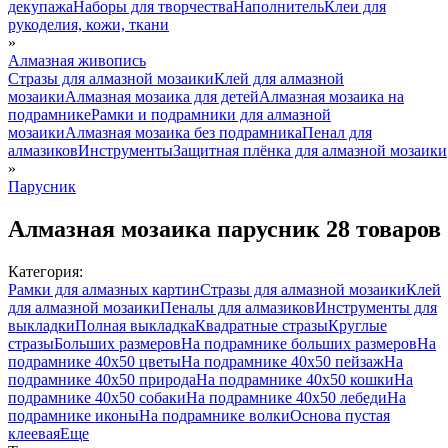
декупажа
Наборы для творчества
Наполнитель
Клеи для
рукоделия, кожи, ткани
»
Алмазная живопись
Стразы для алмазной мозаики
Клей для алмазной
мозаики
Алмазная мозаика для детей
Алмазная мозаика на
подрамнике
Рамки и подрамники для алмазной
мозаики
Алмазная мозаика без подрамника
Пенал для
алмазиков
Инструменты
Защитная плёнка для алмазной мозаики
»
Парусник
Алмазная мозаика парусник
28 товаров
Категория:
Рамки для алмазных картин
Стразы для алмазной мозаики
Клей
для алмазной мозаики
Пеналы для алмазиков
Инструменты для
выкладки
Полная выкладка
Квадратные стразы
Круглые
стразы
Больших размеров
На подрамнике больших размеров
На
подрамнике 40х50 цветы
На подрамнике 40х50 пейзаж
На
подрамнике 40х50 природа
На подрамнике 40х50 кошки
На
подрамнике 40х50 собаки
На подрамнике 40х50 лебеди
На
подрамнике иконы
На подрамнике волки
Основа пустая
клеевая
Еще