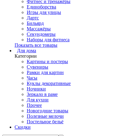
Фитнес и тренажёры
Единоборства
Игры для улицы
Дартс
Бильярд
Массажёры
Секундомеры
Наборы для фитнеса
Показать все товары
Для дома
Категории
Картины и постеры
Сувениры
Рамки для картин
Часы
Куклы декоративные
Ночники
Зеркало в раме
Для кухни
Прочее
Новогодние товары
Полезные мелочи
Постельное бельё
Скидки