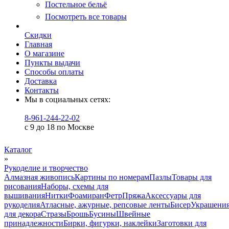
Постельное бельё
Посмотреть все товары
Скидки
Главная
О магазине
Пункты выдачи
Способы оплаты
Доставка
Контакты
Мы в социальных сетях:
8-961-244-22-02
с 9 до 18 по Москве
Каталог
»
Рукоделие и творчество
Алмазная живопись
Картины по номерам
Пазлы
Товары для
рисования
Наборы, схемы для
вышивания
Нитки
Фоамиран
Фетр
Пряжа
Аксессуары для
рукоделия
Атласные, ажурные, репсовые ленты
Бисер
Украшени
для декора
Стразы
Брошь
Бусины
Швейные
принадлежности
Бирки, фигурки, наклейки
Заготовки для