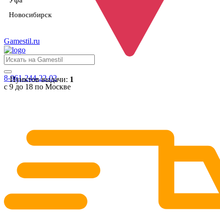
Уфа
Новосибирск
Gamestil
.ru
8-961-244-22-02
Пунктов выдачи:
1
с 9 до 18 по Москве