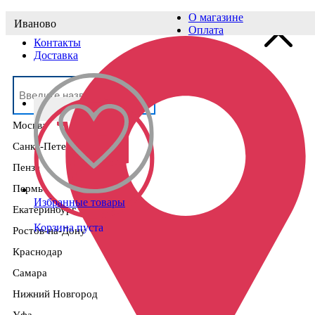
О магазине
Иваново
Выберите населённый пункт
Оплата
Контакты
Доставка
Москва
Санкт-Петербург
Пенза
Пермь
Избранные товары
Екатеринбург
Корзина пуста
Ростов-на-Дону
Краснодар
Самара
Нижний Новгород