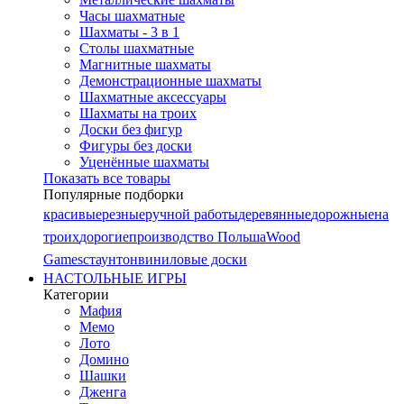
Часы шахматные
Шахматы - 3 в 1
Столы шахматные
Магнитные шахматы
Демонстрационные шахматы
Шахматные аксессуары
Шахматы на троих
Доски без фигур
Фигуры без доски
Уценённые шахматы
Показать все товары
Популярные подборки
красивые
резные
ручной работы
деревянные
дорожные
на
троих
дорогие
производство Польша
Wood
Games
стаунтон
виниловые доски
НАСТОЛЬНЫЕ ИГРЫ
Категории
Мафия
Мемо
Лото
Домино
Шашки
Дженга