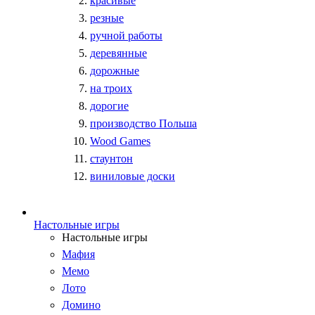
красивые
резные
ручной работы
деревянные
дорожные
на троих
дорогие
производство Польша
Wood Games
стаунтон
виниловые доски
Настольные игры
Настольные игры
Мафия
Мемо
Лото
Домино