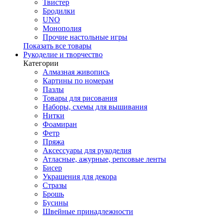
Твистер
Бродилки
UNO
Монополия
Прочие настольные игры
Показать все товары
Рукоделие и творчество
Категории
Алмазная живопись
Картины по номерам
Пазлы
Товары для рисования
Наборы, схемы для вышивания
Нитки
Фоамиран
Фетр
Пряжа
Аксессуары для рукоделия
Атласные, ажурные, репсовые ленты
Бисер
Украшения для декора
Стразы
Брошь
Бусины
Швейные принадлежности