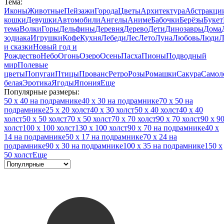
Тема:
Иконы
Животные
Пейзажи
Города
Цветы
Архитектура
Абстракци
кошки
Девушки
Автомобили
Ангелы
Аниме
Бабочки
Берёзы
Букет
тема
Волки
Горы
Дельфины
Деревня
Дерево
Дети
Динозавры
Дома
зодиака
Игрушки
Кофе
Кухня
Лебеди
Лес
Лето
Луна
Любовь
Люди
Л
и сказки
Новый год и
Рождество
Небо
Огонь
Озеро
Осень
Пасха
Пионы
Подводный
мир
Полевые
цветы
Попугаи
Птицы
Прованс
Ретро
Розы
Ромашки
Сакура
Самол
белая
Эротика
Ягоды
Япония
Еще
Популярные размеры:
50 x 40 на подрамнике
40 x 30 на подрамнике
70 x 50 на
подрамнике
25 x 20 холст
40 x 30 холст
50 x 40 холст
40 x 40
холст
50 x 50 холст
70 x 50 холст
70 x 70 холст
90 x 70 холст
90 x 9
холст
100 x 100 холст
130 x 100 холст
90 x 70 на подрамнике
40 x
14 на подрамнике
50 x 17 на подрамнике
70 x 24 на
подрамнике
90 x 30 на подрамнике
100 x 35 на подрамнике
150 x
50 холст
Еще