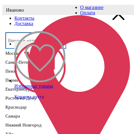
О магазине
Иваново
Выберите населённый пункт
Оплата
Контакты
Доставка
Москва
Санкт-Петербург
Пенза
Пермь
Избранные товары
Екатеринбург
Корзина пуста
Ростов-на-Дону
Краснодар
Самара
Нижний Новгород