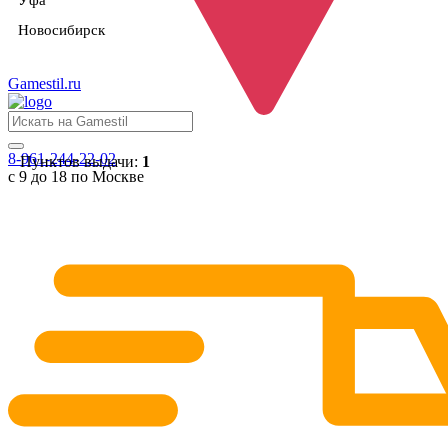
Уфа
Новосибирск
Gamestil
.ru
8-961-244-22-02
Пунктов выдачи:
1
с 9 до 18 по Москве