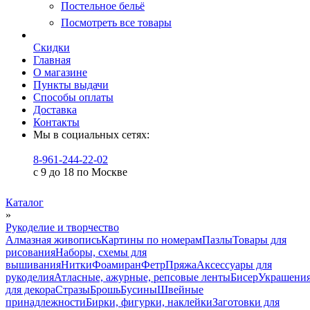
Постельное бельё
Посмотреть все товары
Скидки
Главная
О магазине
Пункты выдачи
Способы оплаты
Доставка
Контакты
Мы в социальных сетях:
8-961-244-22-02
с 9 до 18 по Москве
Каталог
»
Рукоделие и творчество
Алмазная живопись
Картины по номерам
Пазлы
Товары для
рисования
Наборы, схемы для
вышивания
Нитки
Фоамиран
Фетр
Пряжа
Аксессуары для
рукоделия
Атласные, ажурные, репсовые ленты
Бисер
Украшени
для декора
Стразы
Брошь
Бусины
Швейные
принадлежности
Бирки, фигурки, наклейки
Заготовки для