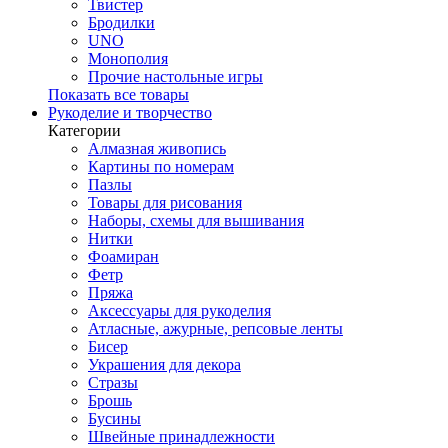
Твистер
Бродилки
UNO
Монополия
Прочие настольные игры
Показать все товары
Рукоделие и творчество
Категории
Алмазная живопись
Картины по номерам
Пазлы
Товары для рисования
Наборы, схемы для вышивания
Нитки
Фоамиран
Фетр
Пряжа
Аксессуары для рукоделия
Атласные, ажурные, репсовые ленты
Бисер
Украшения для декора
Стразы
Брошь
Бусины
Швейные принадлежности