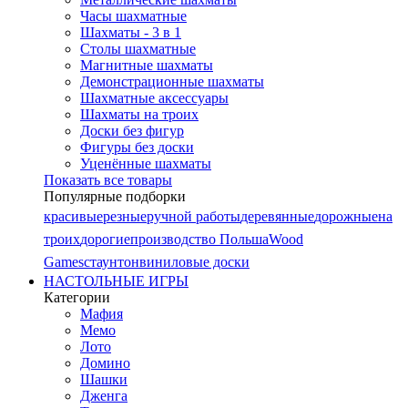
Часы шахматные
Шахматы - 3 в 1
Столы шахматные
Магнитные шахматы
Демонстрационные шахматы
Шахматные аксессуары
Шахматы на троих
Доски без фигур
Фигуры без доски
Уценённые шахматы
Показать все товары
Популярные подборки
красивые
резные
ручной работы
деревянные
дорожные
на
троих
дорогие
производство Польша
Wood
Games
стаунтон
виниловые доски
НАСТОЛЬНЫЕ ИГРЫ
Категории
Мафия
Мемо
Лото
Домино
Шашки
Дженга