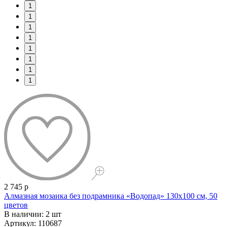
1
1
1
1
1
1
1
1
2 745 р
Алмазная мозаика без подрамника «Водопад» 130x100 см, 50
цветов
В наличии: 2 шт
Артикул: 110687