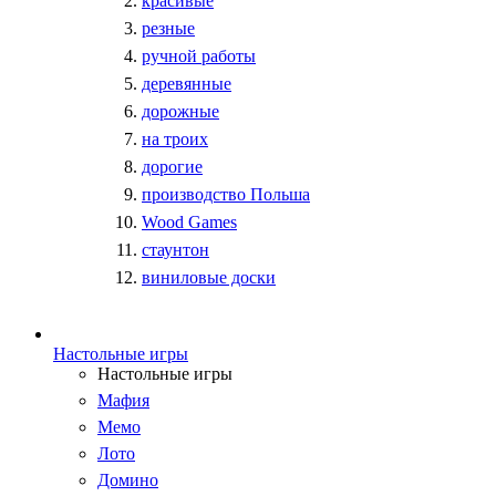
красивые
резные
ручной работы
деревянные
дорожные
на троих
дорогие
производство Польша
Wood Games
стаунтон
виниловые доски
Настольные игры
Настольные игры
Мафия
Мемо
Лото
Домино