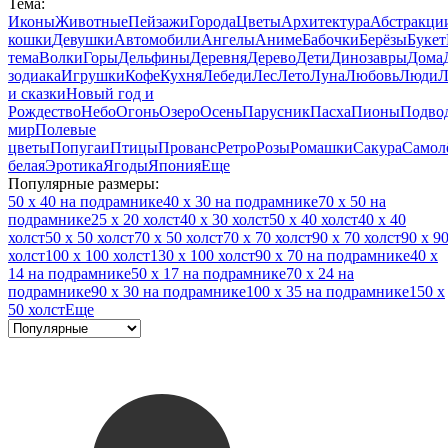
Тема:
Иконы
Животные
Пейзажи
Города
Цветы
Архитектура
Абстракци
кошки
Девушки
Автомобили
Ангелы
Аниме
Бабочки
Берёзы
Букет
тема
Волки
Горы
Дельфины
Деревня
Дерево
Дети
Динозавры
Дома
зодиака
Игрушки
Кофе
Кухня
Лебеди
Лес
Лето
Луна
Любовь
Люди
Л
и сказки
Новый год и
Рождество
Небо
Огонь
Озеро
Осень
Парусник
Пасха
Пионы
Подво
мир
Полевые
цветы
Попугаи
Птицы
Прованс
Ретро
Розы
Ромашки
Сакура
Самол
белая
Эротика
Ягоды
Япония
Еще
Популярные размеры:
50 x 40 на подрамнике
40 x 30 на подрамнике
70 x 50 на
подрамнике
25 x 20 холст
40 x 30 холст
50 x 40 холст
40 x 40
холст
50 x 50 холст
70 x 50 холст
70 x 70 холст
90 x 70 холст
90 x 9
холст
100 x 100 холст
130 x 100 холст
90 x 70 на подрамнике
40 x
14 на подрамнике
50 x 17 на подрамнике
70 x 24 на
подрамнике
90 x 30 на подрамнике
100 x 35 на подрамнике
150 x
50 холст
Еще