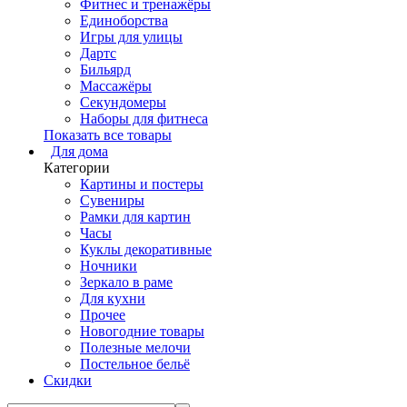
Фитнес и тренажёры
Единоборства
Игры для улицы
Дартс
Бильярд
Массажёры
Секундомеры
Наборы для фитнеса
Показать все товары
Для дома
Категории
Картины и постеры
Сувениры
Рамки для картин
Часы
Куклы декоративные
Ночники
Зеркало в раме
Для кухни
Прочее
Новогодние товары
Полезные мелочи
Постельное бельё
Скидки