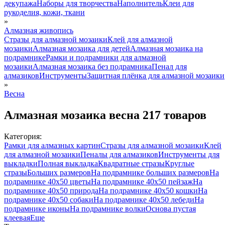
декупажа
Наборы для творчества
Наполнитель
Клеи для
рукоделия, кожи, ткани
»
Алмазная живопись
Стразы для алмазной мозаики
Клей для алмазной
мозаики
Алмазная мозаика для детей
Алмазная мозаика на
подрамнике
Рамки и подрамники для алмазной
мозаики
Алмазная мозаика без подрамника
Пенал для
алмазиков
Инструменты
Защитная плёнка для алмазной мозаики
»
Весна
Алмазная мозаика весна
217 товаров
Категория:
Рамки для алмазных картин
Стразы для алмазной мозаики
Клей
для алмазной мозаики
Пеналы для алмазиков
Инструменты для
выкладки
Полная выкладка
Квадратные стразы
Круглые
стразы
Больших размеров
На подрамнике больших размеров
На
подрамнике 40х50 цветы
На подрамнике 40х50 пейзаж
На
подрамнике 40х50 природа
На подрамнике 40х50 кошки
На
подрамнике 40х50 собаки
На подрамнике 40х50 лебеди
На
подрамнике иконы
На подрамнике волки
Основа пустая
клеевая
Еще