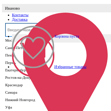
Выберите населённый пункт
Иваново
Контакты
Доставка
Корзина пуста
Москва
Санкт-Петербург
Пенза
Пермь
Избранные товары
Екатеринбург
Ростов-на-Дону
Краснодар
Самара
Нижний Новгород
Уфа