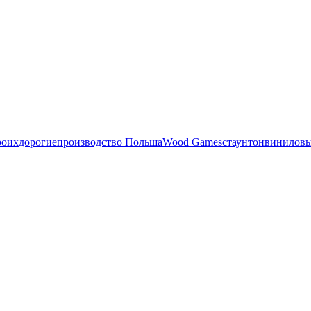
роих
дорогие
производство Польша
Wood Games
стаунтон
виниловы