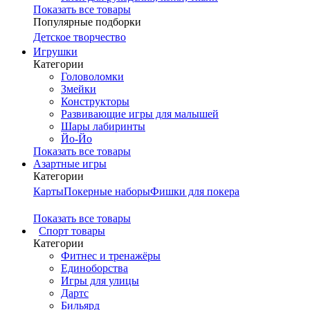
Показать все товары
Популярные подборки
Детское творчество
Игрушки
Категории
Головоломки
Змейки
Конструкторы
Развивающие игры для малышей
Шары лабиринты
Йо-Йо
Показать все товары
Азартные игры
Категории
Карты
Покерные наборы
Фишки для покера
Показать все товары
Cпорт товары
Категории
Фитнес и тренажёры
Единоборства
Игры для улицы
Дартс
Бильярд