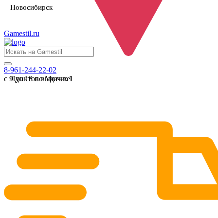
Новосибирск
Gamestil
.ru
8-961-244-22-02
с 9 до 18 по Москве
Пунктов выдачи:
1