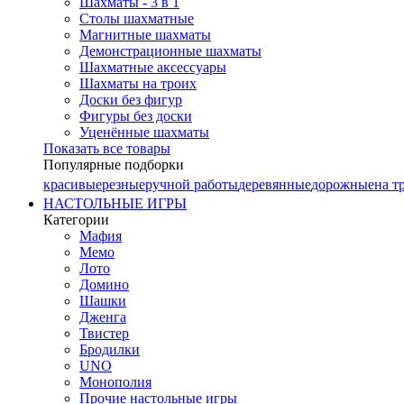
Шахматы - 3 в 1
Столы шахматные
Магнитные шахматы
Демонстрационные шахматы
Шахматные аксессуары
Шахматы на троих
Доски без фигур
Фигуры без доски
Уценённые шахматы
Показать все товары
Популярные подборки
красивые
резные
ручной работы
деревянные
дорожные
на т
НАСТОЛЬНЫЕ ИГРЫ
Категории
Мафия
Мемо
Лото
Домино
Шашки
Дженга
Твистер
Бродилки
UNO
Монополия
Прочие настольные игры