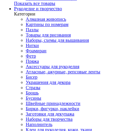
Показать все товары
Рукоделие и творчество
Категории
Алмазная живопись
Картины по номерам
Пазлы
Товары для рисования
Наборы, схемы для вышивания
Нитки
Фоамиран
Фетр
Пряжа
Аксессуары для рукоделия
Атласные, ажурные, репсовые ленты
Бисер
Украшения для декора
Стразы
Брошь
Бусины
Швейные принадлежности
Бирки, фигурки, наклейки
Заготовки для декупажа
Наборы для творчества
Наполнитель
Клеи для рукоделия, кожи, ткани