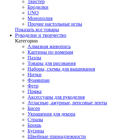
Твистер
Бродилки
UNO
Монополия
Прочие настольные игры
Показать все товары
Рукоделие и творчество
Категории
Алмазная живопись
Картины по номерам
Пазлы
Товары для рисования
Наборы, схемы для вышивания
Нитки
Фоамиран
Фетр
Пряжа
Аксессуары для рукоделия
Атласные, ажурные, репсовые ленты
Бисер
Украшения для декора
Стразы
Брошь
Бусины
Швейные принадлежности