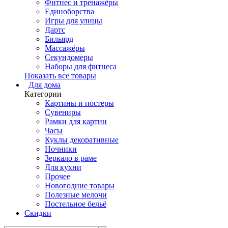
Фитнес и тренажёры
Единоборства
Игры для улицы
Дартс
Бильярд
Массажёры
Секундомеры
Наборы для фитнеса
Показать все товары
Для дома
Категории
Картины и постеры
Сувениры
Рамки для картин
Часы
Куклы декоративные
Ночники
Зеркало в раме
Для кухни
Прочее
Новогодние товары
Полезные мелочи
Постельное бельё
Скидки