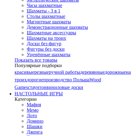
Часы шахматные
Шахматы - 3 в 1
Столы шахматные
Магнитные шахматы
Демонстрационные шахматы
Шахматные аксессуары
Шахматы на троих
Доски без фигур
Фигуры без доски
Уценённые шахматы
Показать все товары
Популярные подборки
красивые
резные
ручной работы
деревянные
дорожные
на
троих
дорогие
производство Польша
Wood
Games
стаунтон
виниловые доски
НАСТОЛЬНЫЕ ИГРЫ
Категории
Мафия
Мемо
Лото
Домино
Шашки
Дженга