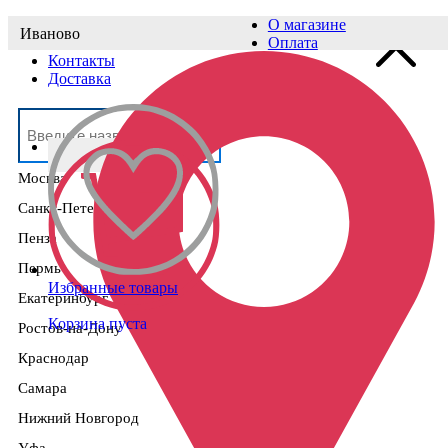
О магазине
Иваново
Выберите населённый пункт
Оплата
Контакты
Доставка
Москва
Санкт-Петербург
Пенза
Пермь
Избранные товары
Екатеринбург
Корзина пуста
Ростов-на-Дону
Краснодар
Самара
Нижний Новгород