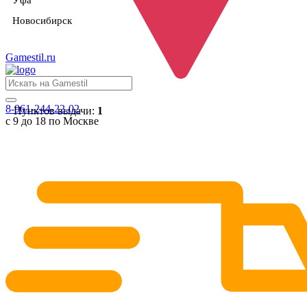
Уфа
Новосибирск
Gamestil
.ru
8-961-244-22-02
Пунктов выдачи:
1
с 9 до 18 по Москве