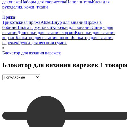
декупажа
Наборы для творчества
Наполнитель
Клеи для
рукоделия, кожи, ткани
»
Пряжа
Трикотажная пряжа
Alize
Шнур для вязания
Пряжа в
бобине
Шпагат джутовый
Крючки для вязания
Спицы для
вязания
Донышки для вязания корзин
Крышки для вязания
корзин
Блокатор для вязания носков
Блокатор для вязания
варежек
Ручки для вязания сумок
»
Блокатор для вязания варежек
Блокатор для вязания варежек
1 товаро