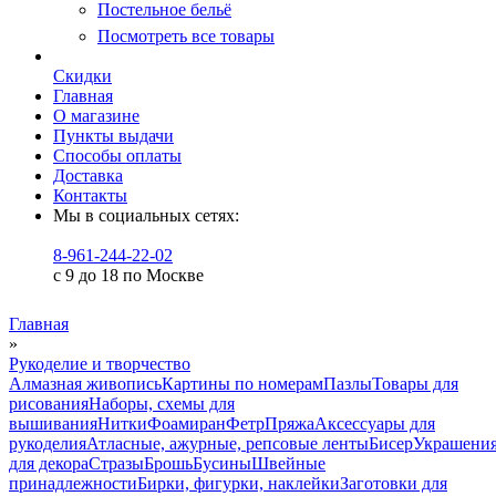
Постельное бельё
Посмотреть все товары
Скидки
Главная
О магазине
Пункты выдачи
Способы оплаты
Доставка
Контакты
Мы в социальных сетях:
8-961-244-22-02
с 9 до 18 по Москве
Главная
»
Рукоделие и творчество
Алмазная живопись
Картины по номерам
Пазлы
Товары для
рисования
Наборы, схемы для
вышивания
Нитки
Фоамиран
Фетр
Пряжа
Аксессуары для
рукоделия
Атласные, ажурные, репсовые ленты
Бисер
Украшени
для декора
Стразы
Брошь
Бусины
Швейные
принадлежности
Бирки, фигурки, наклейки
Заготовки для