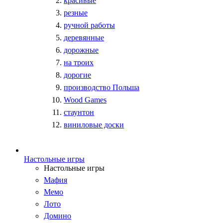
красивые
резные
ручной работы
деревянные
дорожные
на троих
дорогие
производство Польша
Wood Games
стаунтон
виниловые доски
Настольные игры
Настольные игры
Мафия
Мемо
Лото
Домино