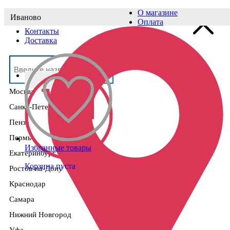
О магазине
Иваново
Выберите населённый пункт
Оплата
Контакты
Доставка
Москва
Санкт-Петербург
Пенза
Пермь
Избранные товары
Екатеринбург
Корзина пуста
Ростов-на-Дону
Краснодар
Самара
Нижний Новгород