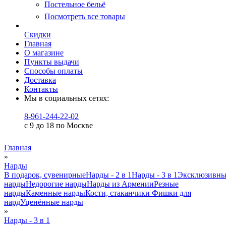
Постельное бельё
Посмотреть все товары
Скидки
Главная
О магазине
Пункты выдачи
Способы оплаты
Доставка
Контакты
Мы в социальных сетях:
8-961-244-22-02
с 9 до 18 по Москве
Главная
»
Нарды
В подарок, сувенирные
Нарды - 2 в 1
Нарды - 3 в 1
Эксклюзивны
нарды
Недорогие нарды
Нарды из Армении
Резные
нарды
Каменные нарды
Кости, стаканчики
Фишки для
нард
Уценённые нарды
»
Нарды - 3 в 1