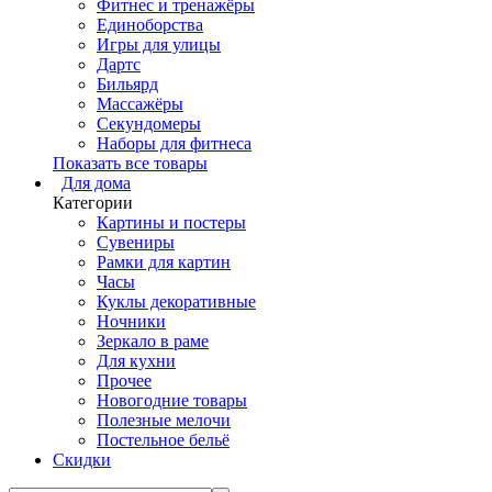
Фитнес и тренажёры
Единоборства
Игры для улицы
Дартс
Бильярд
Массажёры
Секундомеры
Наборы для фитнеса
Показать все товары
Для дома
Категории
Картины и постеры
Сувениры
Рамки для картин
Часы
Куклы декоративные
Ночники
Зеркало в раме
Для кухни
Прочее
Новогодние товары
Полезные мелочи
Постельное бельё
Скидки