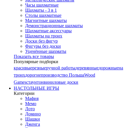
Часы шахматные
Шахматы - 3 в 1
Столы шахматные
Магнитные шахматы
Демонстрационные шахматы
Шахматные аксессуары
Шахматы на троих
Доски без фигур
Фигуры без доски
Уценённые шахматы
Показать все товары
Популярные подборки
красивые
резные
ручной работы
деревянные
дорожные
на
троих
дорогие
производство Польша
Wood
Games
стаунтон
виниловые доски
НАСТОЛЬНЫЕ ИГРЫ
Категории
Мафия
Мемо
Лото
Домино
Шашки
Дженга