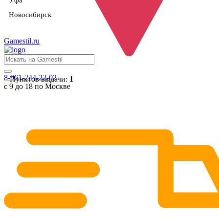
Уфа
Новосибирск
Gamestil
.ru
8-961-244-22-02
Пунктов выдачи:
1
с 9 до 18 по Москве