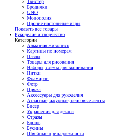
Твистер
Бродилки
UNO
Монополия
Прочие настольные игры
Показать все товары
Рукоделие и творчество
Категории
Алмазная живопись
Картины по номерам
Пазлы
Товары для рисования
Наборы, схемы для вышивания
Нитки
Фоамиран
Фетр
Пряжа
Аксессуары для рукоделия
Атласные, ажурные, репсовые ленты
Бисер
Украшения для декора
Стразы
Брошь
Бусины
Швейные принадлежности