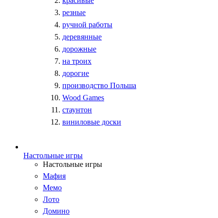
красивые
резные
ручной работы
деревянные
дорожные
на троих
дорогие
производство Польша
Wood Games
стаунтон
виниловые доски
Настольные игры
Настольные игры
Мафия
Мемо
Лото
Домино