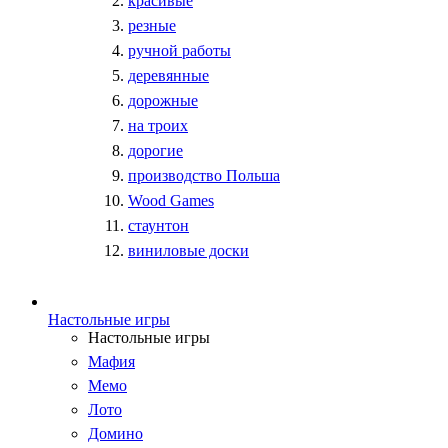
красивые
резные
ручной работы
деревянные
дорожные
на троих
дорогие
производство Польша
Wood Games
стаунтон
виниловые доски
Настольные игры
Настольные игры
Мафия
Мемо
Лото
Домино