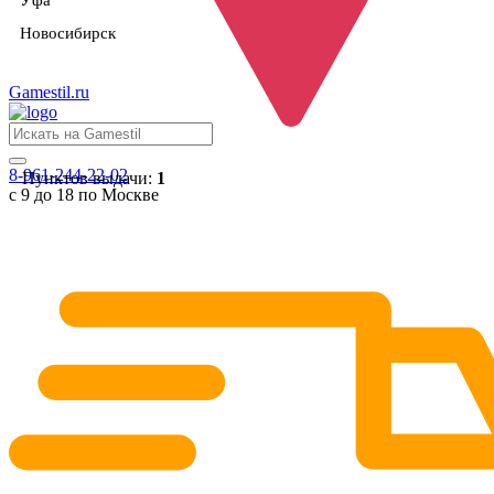
Уфа
Новосибирск
Gamestil
.ru
8-961-244-22-02
Пунктов выдачи:
1
с 9 до 18 по Москве