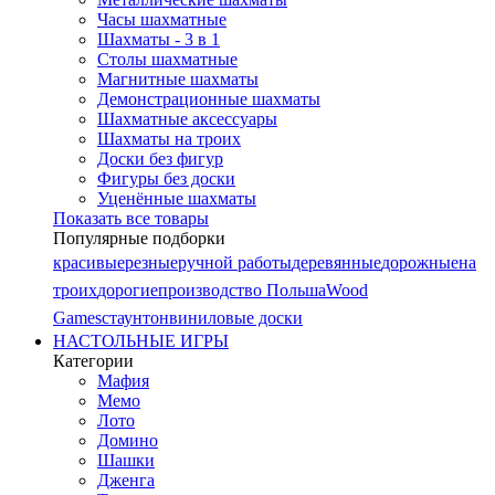
Часы шахматные
Шахматы - 3 в 1
Столы шахматные
Магнитные шахматы
Демонстрационные шахматы
Шахматные аксессуары
Шахматы на троих
Доски без фигур
Фигуры без доски
Уценённые шахматы
Показать все товары
Популярные подборки
красивые
резные
ручной работы
деревянные
дорожные
на
троих
дорогие
производство Польша
Wood
Games
стаунтон
виниловые доски
НАСТОЛЬНЫЕ ИГРЫ
Категории
Мафия
Мемо
Лото
Домино
Шашки
Дженга