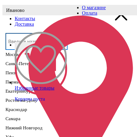
О магазине
Иваново
Выберите населённый пункт
Оплата
Контакты
Доставка
Москва
Санкт-Петербург
Пенза
Пермь
Избранные товары
Екатеринбург
Корзина пуста
Ростов-на-Дону
Краснодар
Самара
Нижний Новгород