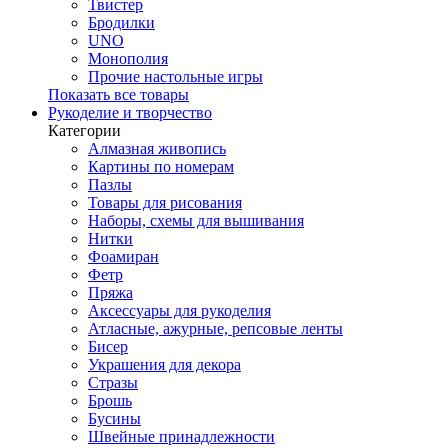
Твистер
Бродилки
UNO
Монополия
Прочие настольные игры
Показать все товары
Рукоделие и творчество
Категории
Алмазная живопись
Картины по номерам
Пазлы
Товары для рисования
Наборы, схемы для вышивания
Нитки
Фоамиран
Фетр
Пряжа
Аксессуары для рукоделия
Атласные, ажурные, репсовые ленты
Бисер
Украшения для декора
Стразы
Брошь
Бусины
Швейные принадлежности