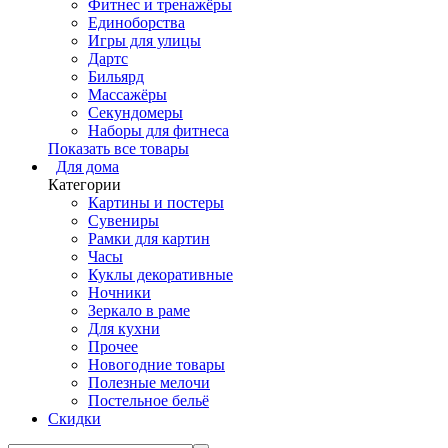
Фитнес и тренажёры
Единоборства
Игры для улицы
Дартс
Бильярд
Массажёры
Секундомеры
Наборы для фитнеса
Показать все товары
Для дома
Категории
Картины и постеры
Сувениры
Рамки для картин
Часы
Куклы декоративные
Ночники
Зеркало в раме
Для кухни
Прочее
Новогодние товары
Полезные мелочи
Постельное бельё
Скидки