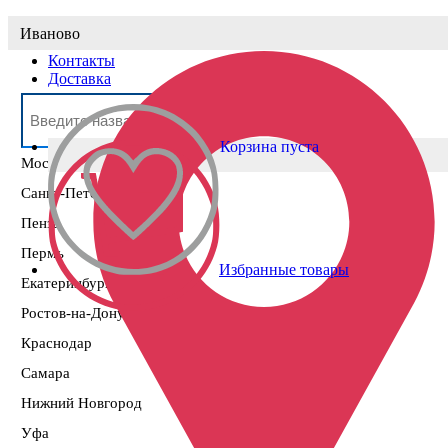
Выберите населённый пункт
Иваново
Контакты
Доставка
Корзина пуста
Москва
Санкт-Петербург
Пенза
Пермь
Избранные товары
Екатеринбург
Ростов-на-Дону
Краснодар
Самара
Нижний Новгород
Уфа