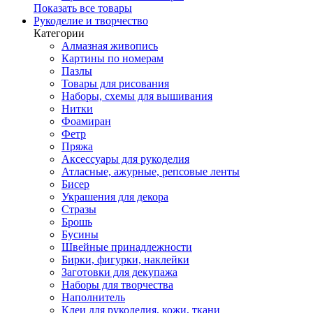
Показать все товары
Рукоделие и творчество
Категории
Алмазная живопись
Картины по номерам
Пазлы
Товары для рисования
Наборы, схемы для вышивания
Нитки
Фоамиран
Фетр
Пряжа
Аксессуары для рукоделия
Атласные, ажурные, репсовые ленты
Бисер
Украшения для декора
Стразы
Брошь
Бусины
Швейные принадлежности
Бирки, фигурки, наклейки
Заготовки для декупажа
Наборы для творчества
Наполнитель
Клеи для рукоделия, кожи, ткани