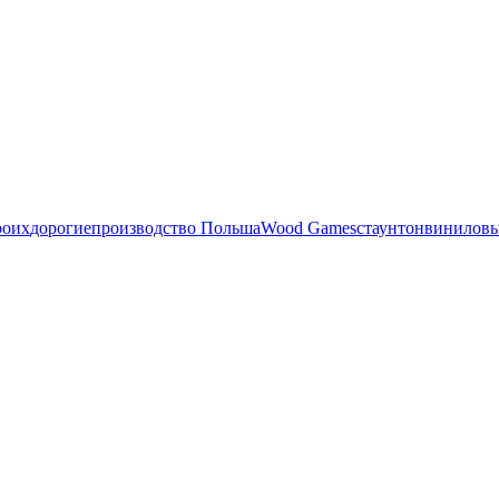
роих
дорогие
производство Польша
Wood Games
стаунтон
виниловы