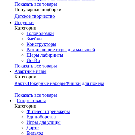
Показать все товары
Популярные подборки
Детское творчество
Игрушки
Категории
Головоломки
Змейки
Конструкторы
Развивающие игры для малышей
Шары лабиринты
Йо-Йо
Показать все товары
Азартные игры
Категории
Карты
Покерные наборы
Фишки для покера
Показать все товары
Cпорт товары
Категории
Фитнес и тренажёры
Единоборства
Игры для улицы
Дартс
Бильярд