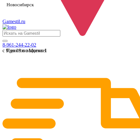
Новосибирск
Gamestil
.ru
8-961-244-22-02
с 9 до 18 по Москве
Пунктов выдачи:
1