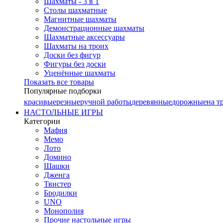
Шахматы - 3 в 1
Столы шахматные
Магнитные шахматы
Демонстрационные шахматы
Шахматные аксессуары
Шахматы на троих
Доски без фигур
Фигуры без доски
Уценённые шахматы
Показать все товары
Популярные подборки
красивые
резные
ручной работы
деревянные
дорожные
на т
НАСТОЛЬНЫЕ ИГРЫ
Категории
Мафия
Мемо
Лото
Домино
Шашки
Дженга
Твистер
Бродилки
UNO
Монополия
Прочие настольные игры