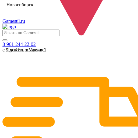
Новосибирск
Gamestil
.ru
8-961-244-22-02
с 9 до 18 по Москве
Пунктов выдачи:
1