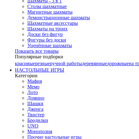
Шахматы - 3 в 1
Столы шахматные
Магнитные шахматы
Демонстрационные шахматы
Шахматные аксессуары
Шахматы на троих
Доски без фигур
Фигуры без доски
Уценённые шахматы
Показать все товары
Популярные подборки
красивые
резные
ручной работы
деревянные
дорожные
на т
НАСТОЛЬНЫЕ ИГРЫ
Категории
Мафия
Мемо
Лото
Домино
Шашки
Дженга
Твистер
Бродилки
UNO
Монополия
Прочие настольные игры