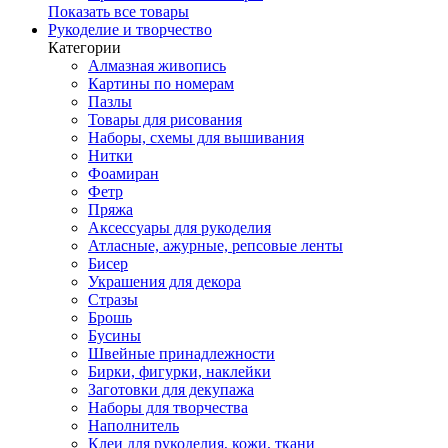
Показать все товары
Рукоделие и творчество
Категории
Алмазная живопись
Картины по номерам
Пазлы
Товары для рисования
Наборы, схемы для вышивания
Нитки
Фоамиран
Фетр
Пряжа
Аксессуары для рукоделия
Атласные, ажурные, репсовые ленты
Бисер
Украшения для декора
Стразы
Брошь
Бусины
Швейные принадлежности
Бирки, фигурки, наклейки
Заготовки для декупажа
Наборы для творчества
Наполнитель
Клеи для рукоделия, кожи, ткани