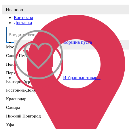
Выберите населённый пункт
Иваново
Контакты
Доставка
Корзина пуста
Москва
Санкт-Петербург
Пенза
Пермь
Избранные товары
Екатеринбург
Ростов-на-Дону
Краснодар
Самара
Нижний Новгород
Уфа