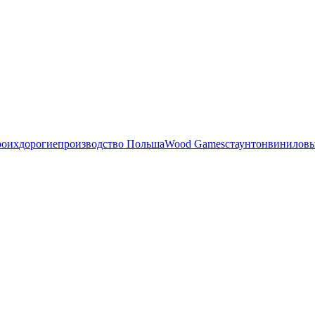
роих
дорогие
производство Польша
Wood Games
стаунтон
виниловы