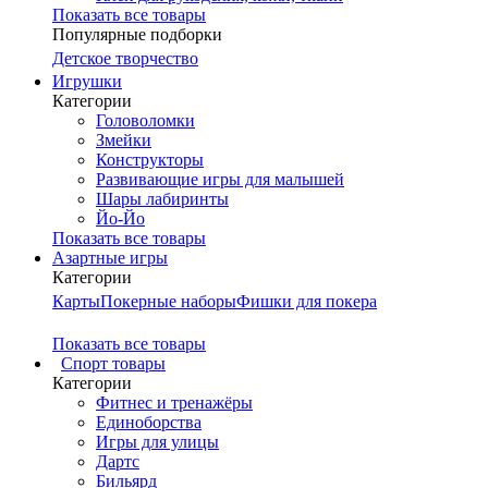
Показать все товары
Популярные подборки
Детское творчество
Игрушки
Категории
Головоломки
Змейки
Конструкторы
Развивающие игры для малышей
Шары лабиринты
Йо-Йо
Показать все товары
Азартные игры
Категории
Карты
Покерные наборы
Фишки для покера
Показать все товары
Cпорт товары
Категории
Фитнес и тренажёры
Единоборства
Игры для улицы
Дартс
Бильярд