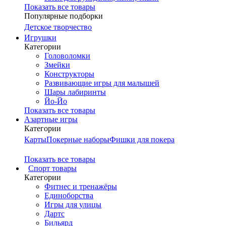
Показать все товары
Популярные подборки
Детское творчество
Игрушки
Категории
Головоломки
Змейки
Конструкторы
Развивающие игры для малышей
Шары лабиринты
Йо-Йо
Показать все товары
Азартные игры
Категории
Карты
Покерные наборы
Фишки для покера
Показать все товары
Cпорт товары
Категории
Фитнес и тренажёры
Единоборства
Игры для улицы
Дартс
Бильярд