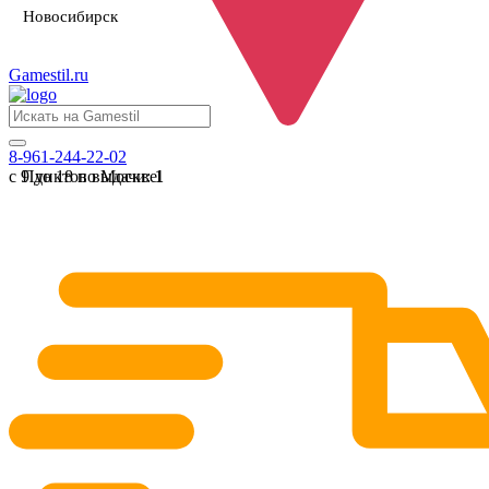
Новосибирск
Gamestil
.ru
8-961-244-22-02
с 9 до 18 по Москве
Пунктов выдачи:
1