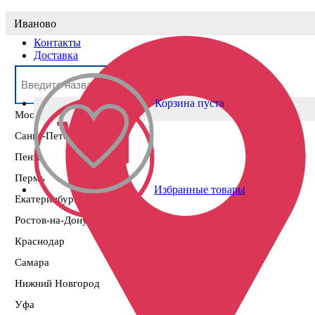
Выберите населённый пункт
Иваново
Контакты
Доставка
Корзина пуста
Москва
Санкт-Петербург
Пенза
Пермь
Избранные товары
Екатеринбург
Ростов-на-Дону
Краснодар
Самара
Нижний Новгород
Уфа