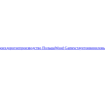
роих
дорогие
производство Польша
Wood Games
стаунтон
виниловы