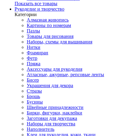
Показать все товары
Рукоделие и творчество
Категории
Алмазная живопись
Картины по номерам
Пазлы
Товары для рисования
Наборы, схемы для вышивания
Нитки
Фоамиран
Фетр
Пряжа
Аксессуары для рукоделия
Атласные, ажурные, репсовые ленты
Бисер
Украшения для декора
Стразы
Брошь
Бусины
Швейные принадлежности
Бирки, фигурки, наклейки
Заготовки для декупажа
Наборы для творчества
Наполнитель
Клеи для рукоделия, кожи, ткани