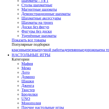
Шахматы - 3 в 1
Столы шахматные
Магнитные шахматы
Демонстрационные шахматы
Шахматные аксессуары
Шахматы на троих
Доски без фигур
Фигуры без доски
Уценённые шахматы
Показать все товары
Популярные подборки
красивые
резные
ручной работы
деревянные
дорожные
на т
НАСТОЛЬНЫЕ ИГРЫ
Категории
Мафия
Мемо
Лото
Домино
Шашки
Дженга
Твистер
Бродилки
UNO
Монополия
Прочие настольные игры