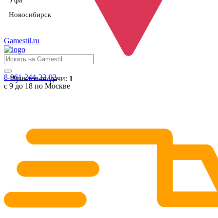
Уфа
Новосибирск
Gamestil
.ru
8-961-244-22-02
Пунктов выдачи:
1
с 9 до 18 по Москве