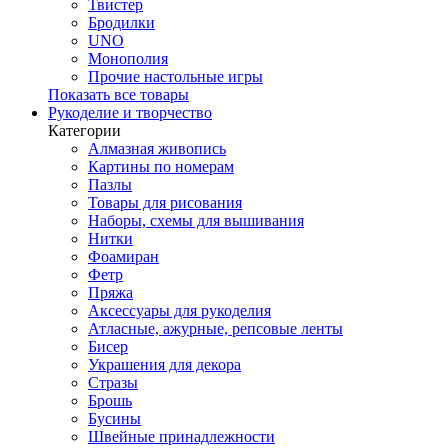
Твистер
Бродилки
UNO
Монополия
Прочие настольные игры
Показать все товары
Рукоделие и творчество
Категории
Алмазная живопись
Картины по номерам
Пазлы
Товары для рисования
Наборы, схемы для вышивания
Нитки
Фоамиран
Фетр
Пряжа
Аксессуары для рукоделия
Атласные, ажурные, репсовые ленты
Бисер
Украшения для декора
Стразы
Брошь
Бусины
Швейные принадлежности