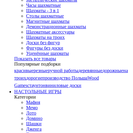
Часы шахматные
Шахматы - 3 в 1
Столы шахматные
Магнитные шахматы
Демонстрационные шахматы
Шахматные аксессуары
Шахматы на троих
Доски без фигур
Фигуры без доски
Уценённые шахматы
Показать все товары
Популярные подборки
красивые
резные
ручной работы
деревянные
дорожные
на
троих
дорогие
производство Польша
Wood
Games
стаунтон
виниловые доски
НАСТОЛЬНЫЕ ИГРЫ
Категории
Мафия
Мемо
Лото
Домино
Шашки
Дженга