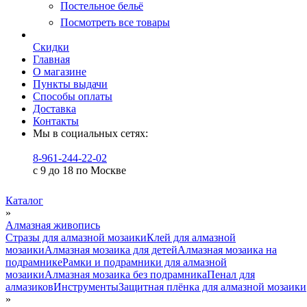
Постельное бельё
Посмотреть все товары
Скидки
Главная
О магазине
Пункты выдачи
Способы оплаты
Доставка
Контакты
Мы в социальных сетях:
8-961-244-22-02
с 9 до 18 по Москве
Каталог
»
Алмазная живопись
Стразы для алмазной мозаики
Клей для алмазной
мозаики
Алмазная мозаика для детей
Алмазная мозаика на
подрамнике
Рамки и подрамники для алмазной
мозаики
Алмазная мозаика без подрамника
Пенал для
алмазиков
Инструменты
Защитная плёнка для алмазной мозаики
»