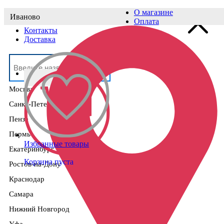
О магазине
Иваново
Выберите населённый пункт
Оплата
Контакты
Доставка
Москва
Санкт-Петербург
Пенза
Пермь
Избранные товары
Екатеринбург
Корзина пуста
Ростов-на-Дону
Краснодар
Самара
Нижний Новгород