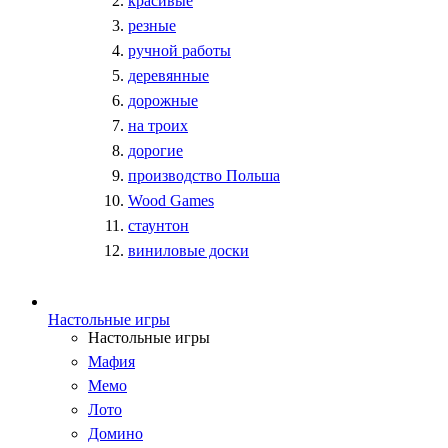
красивые
резные
ручной работы
деревянные
дорожные
на троих
дорогие
производство Польша
Wood Games
стаунтон
виниловые доски
Настольные игры
Настольные игры
Мафия
Мемо
Лото
Домино