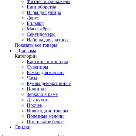
Фитнес и тренажёры
Единоборства
Игры для улицы
Дартс
Бильярд
Массажёры
Секундомеры
Наборы для фитнеса
Показать все товары
Для дома
Категории
Картины и постеры
Сувениры
Рамки для картин
Часы
Куклы декоративные
Ночники
Зеркало в раме
Для кухни
Прочее
Новогодние товары
Полезные мелочи
Постельное бельё
Скидки