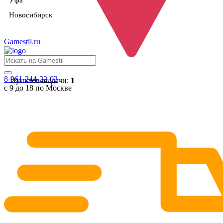
Уфа
Новосибирск
Gamestil
.ru
8-961-244-22-02
Пунктов выдачи:
1
с 9 до 18 по Москве