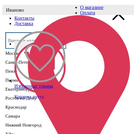
О магазине
Иваново
Выберите населённый пункт
Оплата
Контакты
Доставка
Москва
Санкт-Петербург
Пенза
Пермь
Избранные товары
Екатеринбург
Корзина пуста
Ростов-на-Дону
Краснодар
Самара
Нижний Новгород