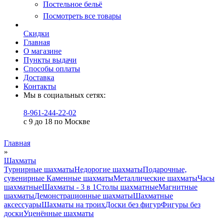
Постельное бельё
Посмотреть все товары
Скидки
Главная
О магазине
Пункты выдачи
Способы оплаты
Доставка
Контакты
Мы в социальных сетях:
8-961-244-22-02
с 9 до 18 по Москве
Главная
»
Шахматы
Турнирные шахматы
Недорогие шахматы
Подарочные,
сувенирные
Каменные шахматы
Металлические шахматы
Часы
шахматные
Шахматы - 3 в 1
Столы шахматные
Магнитные
шахматы
Демонстрационные шахматы
Шахматные
аксессуары
Шахматы на троих
Доски без фигур
Фигуры без
доски
Уценённые шахматы