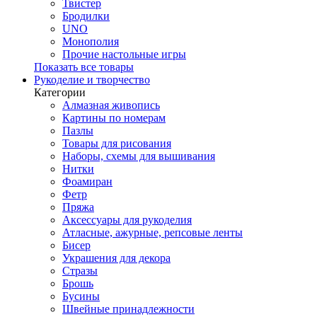
Твистер
Бродилки
UNO
Монополия
Прочие настольные игры
Показать все товары
Рукоделие и творчество
Категории
Алмазная живопись
Картины по номерам
Пазлы
Товары для рисования
Наборы, схемы для вышивания
Нитки
Фоамиран
Фетр
Пряжа
Аксессуары для рукоделия
Атласные, ажурные, репсовые ленты
Бисер
Украшения для декора
Стразы
Брошь
Бусины
Швейные принадлежности