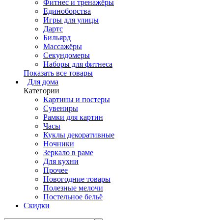
Фитнес и тренажёры
Единоборства
Игры для улицы
Дартс
Бильярд
Массажёры
Секундомеры
Наборы для фитнеса
Показать все товары
Для дома
Категории
Картины и постеры
Сувениры
Рамки для картин
Часы
Куклы декоративные
Ночники
Зеркало в раме
Для кухни
Прочее
Новогодние товары
Полезные мелочи
Постельное бельё
Скидки