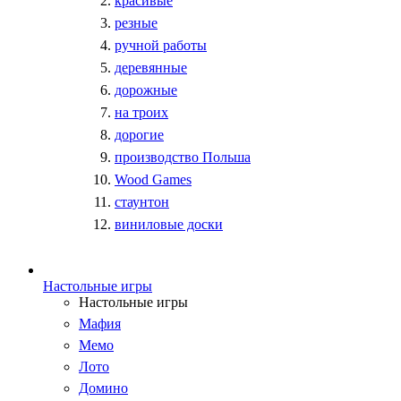
красивые
резные
ручной работы
деревянные
дорожные
на троих
дорогие
производство Польша
Wood Games
стаунтон
виниловые доски
Настольные игры
Настольные игры
Мафия
Мемо
Лото
Домино