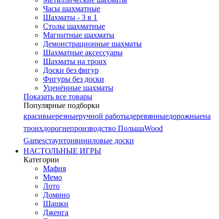
Часы шахматные
Шахматы - 3 в 1
Столы шахматные
Магнитные шахматы
Демонстрационные шахматы
Шахматные аксессуары
Шахматы на троих
Доски без фигур
Фигуры без доски
Уценённые шахматы
Показать все товары
Популярные подборки
красивые
резные
ручной работы
деревянные
дорожные
на
троих
дорогие
производство Польша
Wood
Games
стаунтон
виниловые доски
НАСТОЛЬНЫЕ ИГРЫ
Категории
Мафия
Мемо
Лото
Домино
Шашки
Дженга