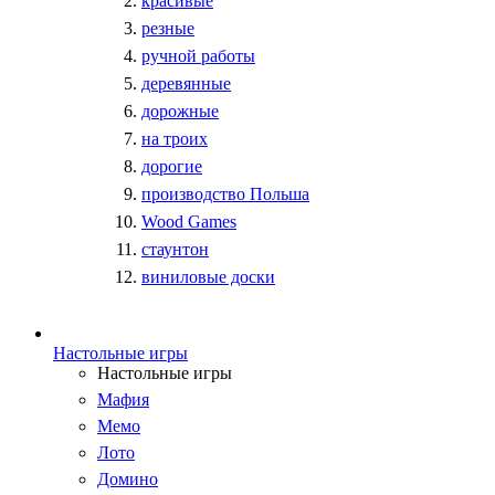
красивые
резные
ручной работы
деревянные
дорожные
на троих
дорогие
производство Польша
Wood Games
стаунтон
виниловые доски
Настольные игры
Настольные игры
Мафия
Мемо
Лото
Домино