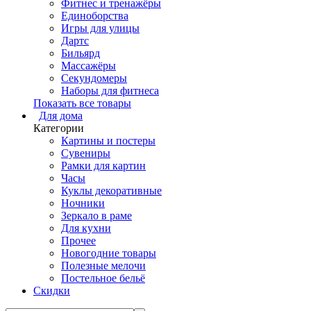
Фитнес и тренажёры
Единоборства
Игры для улицы
Дартс
Бильярд
Массажёры
Секундомеры
Наборы для фитнеса
Показать все товары
Для дома
Категории
Картины и постеры
Сувениры
Рамки для картин
Часы
Куклы декоративные
Ночники
Зеркало в раме
Для кухни
Прочее
Новогодние товары
Полезные мелочи
Постельное бельё
Скидки