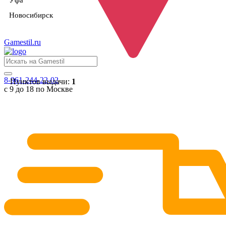
Уфа
Новосибирск
Gamestil
.ru
8-961-244-22-02
Пунктов выдачи:
1
с 9 до 18 по Москве