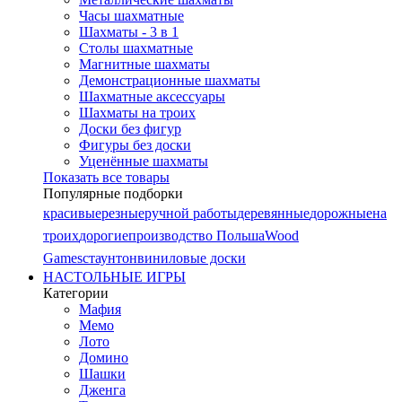
Часы шахматные
Шахматы - 3 в 1
Столы шахматные
Магнитные шахматы
Демонстрационные шахматы
Шахматные аксессуары
Шахматы на троих
Доски без фигур
Фигуры без доски
Уценённые шахматы
Показать все товары
Популярные подборки
красивые
резные
ручной работы
деревянные
дорожные
на
троих
дорогие
производство Польша
Wood
Games
стаунтон
виниловые доски
НАСТОЛЬНЫЕ ИГРЫ
Категории
Мафия
Мемо
Лото
Домино
Шашки
Дженга