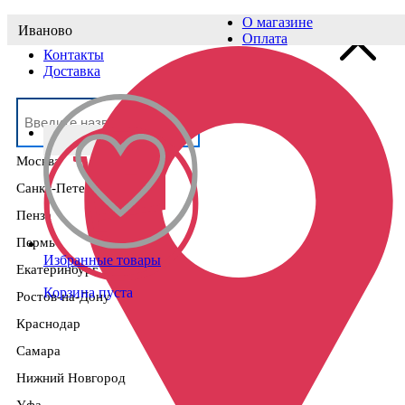
О магазине
Иваново
Выберите населённый пункт
Оплата
Контакты
Доставка
Москва
Санкт-Петербург
Пенза
Пермь
Избранные товары
Екатеринбург
Корзина пуста
Ростов-на-Дону
Краснодар
Самара
Нижний Новгород