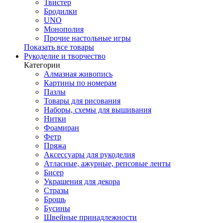
Твистер
Бродилки
UNO
Монополия
Прочие настольные игры
Показать все товары
Рукоделие и творчество
Категории
Алмазная живопись
Картины по номерам
Пазлы
Товары для рисования
Наборы, схемы для вышивания
Нитки
Фоамиран
Фетр
Пряжа
Аксессуары для рукоделия
Атласные, ажурные, репсовые ленты
Бисер
Украшения для декора
Стразы
Брошь
Бусины
Швейные принадлежности