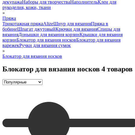
декупажа
Наборы для творчества
Наполнитель
Клеи для
рукоделия, кожи, ткани
»
Пряжа
Трикотажная пряжа
Alize
Шнур для вязания
Пряжа в
бобине
Шпагат джутовый
Крючки для вязания
Спицы для
вязания
Донышки для вязания корзин
Крышки для вязания
корзин
Блокатор для вязания носков
Блокатор для вязания
варежек
Ручки для вязания сумок
»
Блокатор для вязания носков
Блокатор для вязания носков
4 товаров