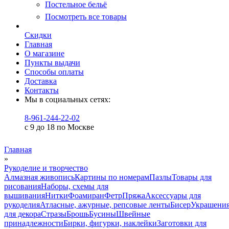
Постельное бельё
Посмотреть все товары
Скидки
Главная
О магазине
Пункты выдачи
Способы оплаты
Доставка
Контакты
Мы в социальных сетях:
8-961-244-22-02
с 9 до 18 по Москве
Главная
»
Рукоделие и творчество
Алмазная живопись
Картины по номерам
Пазлы
Товары для
рисования
Наборы, схемы для
вышивания
Нитки
Фоамиран
Фетр
Пряжа
Аксессуары для
рукоделия
Атласные, ажурные, репсовые ленты
Бисер
Украшени
для декора
Стразы
Брошь
Бусины
Швейные
принадлежности
Бирки, фигурки, наклейки
Заготовки для