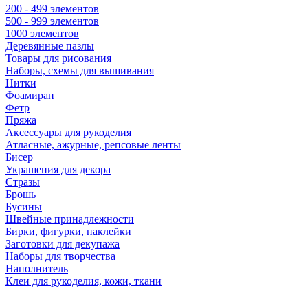
200 - 499 элементов
500 - 999 элементов
1000 элементов
Деревянные пазлы
Товары для рисования
Наборы, схемы для вышивания
Нитки
Фоамиран
Фетр
Пряжа
Аксессуары для рукоделия
Атласные, ажурные, репсовые ленты
Бисер
Украшения для декора
Стразы
Брошь
Бусины
Швейные принадлежности
Бирки, фигурки, наклейки
Заготовки для декупажа
Наборы для творчества
Наполнитель
Клеи для рукоделия, кожи, ткани