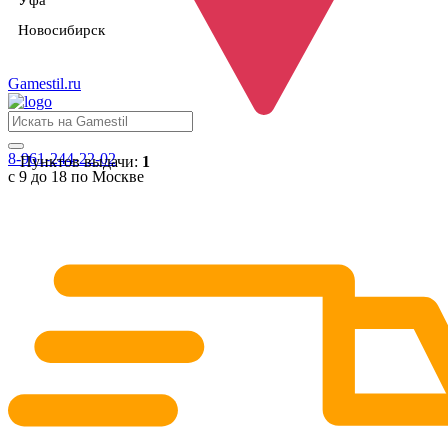
Уфа
Новосибирск
Gamestil
.ru
8-961-244-22-02
Пунктов выдачи:
1
с 9 до 18 по Москве