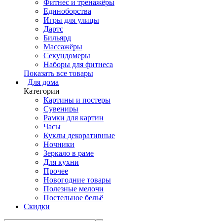
Фитнес и тренажёры
Единоборства
Игры для улицы
Дартс
Бильярд
Массажёры
Секундомеры
Наборы для фитнеса
Показать все товары
Для дома
Категории
Картины и постеры
Сувениры
Рамки для картин
Часы
Куклы декоративные
Ночники
Зеркало в раме
Для кухни
Прочее
Новогодние товары
Полезные мелочи
Постельное бельё
Скидки