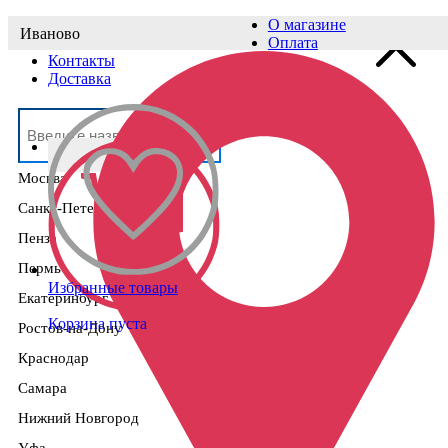
О магазине
Иваново
Выберите населённый пункт
Оплата
Контакты
Доставка
Москва
Санкт-Петербург
Пенза
Пермь
Избранные товары
Екатеринбург
Корзина пуста
Ростов-на-Дону
Краснодар
Самара
Нижний Новгород