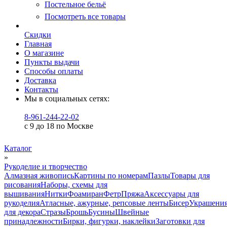
Постельное бельё
Посмотреть все товары
Скидки
Главная
О магазине
Пункты выдачи
Способы оплаты
Доставка
Контакты
Мы в социальных сетях:
8-961-244-22-02
с 9 до 18 по Москве
Каталог
»
Рукоделие и творчество
Алмазная живопись
Картины по номерам
Пазлы
Товары для
рисования
Наборы, схемы для
вышивания
Нитки
Фоамиран
Фетр
Пряжа
Аксессуары для
рукоделия
Атласные, ажурные, репсовые ленты
Бисер
Украшени
для декора
Стразы
Брошь
Бусины
Швейные
принадлежности
Бирки, фигурки, наклейки
Заготовки для