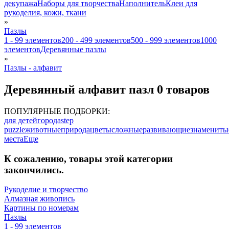
декупажа
Наборы для творчества
Наполнитель
Клеи для
рукоделия, кожи, ткани
»
Пазлы
1 - 99 элементов
200 - 499 элементов
500 - 999 элементов
1000
элементов
Деревянные пазлы
»
Пазлы - алфавит
Деревянный алфавит пазл
0 товаров
ПОПУЛЯРНЫЕ ПОДБОРКИ:
для детей
города
step
puzzle
животные
природа
цветы
сложные
развивающие
знамениты
места
Еще
К сожалению, товары этой категории
закончились.
Рукоделие и творчество
Алмазная живопись
Картины по номерам
Пазлы
1 - 99 элементов