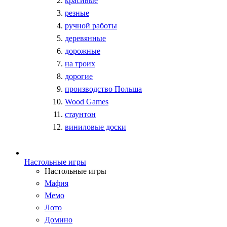
красивые
резные
ручной работы
деревянные
дорожные
на троих
дорогие
производство Польша
Wood Games
стаунтон
виниловые доски
Настольные игры
Настольные игры
Мафия
Мемо
Лото
Домино