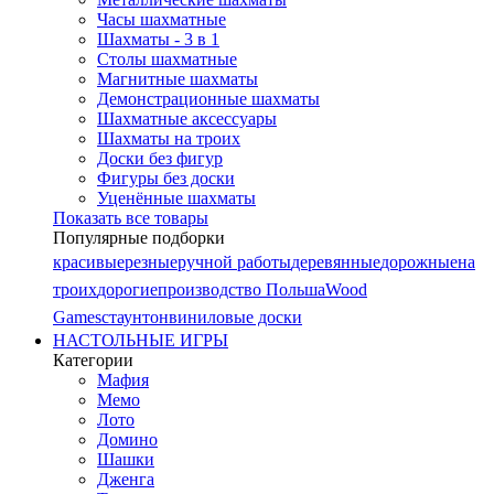
Часы шахматные
Шахматы - 3 в 1
Столы шахматные
Магнитные шахматы
Демонстрационные шахматы
Шахматные аксессуары
Шахматы на троих
Доски без фигур
Фигуры без доски
Уценённые шахматы
Показать все товары
Популярные подборки
красивые
резные
ручной работы
деревянные
дорожные
на
троих
дорогие
производство Польша
Wood
Games
стаунтон
виниловые доски
НАСТОЛЬНЫЕ ИГРЫ
Категории
Мафия
Мемо
Лото
Домино
Шашки
Дженга