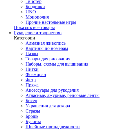
Твистер
Бродилки
UNO
Монополия
Прочие настольные игры
Показать все товары
Рукоделие и творчество
Категории
Алмазная живопись
Картины по номерам
Пазлы
Товары для рисования
Наборы, схемы для вышивания
Нитки
Фоамиран
Фетр
Пряжа
Аксессуары для рукоделия
Атласные, ажурные, репсовые ленты
Бисер
Украшения для декора
Стразы
Брошь
Бусины
Швейные принадлежности