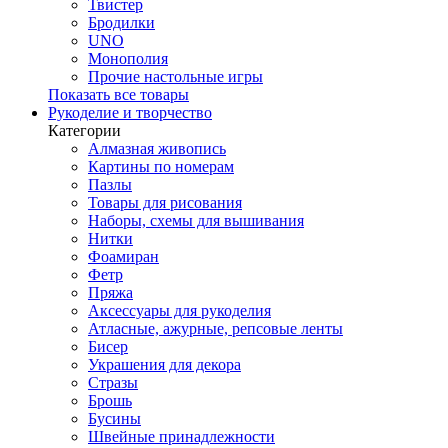
Твистер
Бродилки
UNO
Монополия
Прочие настольные игры
Показать все товары
Рукоделие и творчество
Категории
Алмазная живопись
Картины по номерам
Пазлы
Товары для рисования
Наборы, схемы для вышивания
Нитки
Фоамиран
Фетр
Пряжа
Аксессуары для рукоделия
Атласные, ажурные, репсовые ленты
Бисер
Украшения для декора
Стразы
Брошь
Бусины
Швейные принадлежности