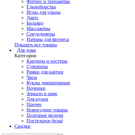
Фитнес и тренажёры
Единоборства
Игры для улицы
Дартс
Бильярд
Массажёры
Секундомеры
Наборы для фитнеса
Показать все товары
Для дома
Категории
Картины и постеры
Сувениры
Рамки для картин
Часы
Куклы декоративные
Ночники
Зеркало в раме
Для кухни
Прочее
Новогодние товары
Полезные мелочи
Постельное бельё
Скидки