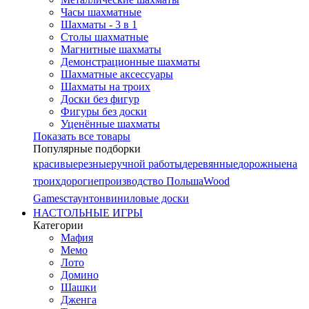
Часы шахматные
Шахматы - 3 в 1
Столы шахматные
Магнитные шахматы
Демонстрационные шахматы
Шахматные аксессуары
Шахматы на троих
Доски без фигур
Фигуры без доски
Уценённые шахматы
Показать все товары
Популярные подборки
красивые
резные
ручной работы
деревянные
дорожные
на
троих
дорогие
производство Польша
Wood
Games
стаунтон
виниловые доски
НАСТОЛЬНЫЕ ИГРЫ
Категории
Мафия
Мемо
Лото
Домино
Шашки
Дженга