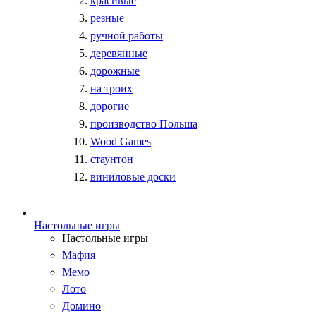
красивые
резные
ручной работы
деревянные
дорожные
на троих
дорогие
производство Польша
Wood Games
стаунтон
виниловые доски
Настольные игры
Настольные игры
Мафия
Мемо
Лото
Домино