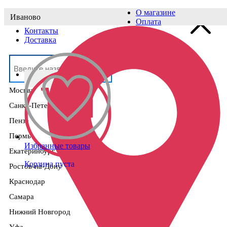
О магазине
Иваново
Выберите населённый пункт
Оплата
Контакты
Доставка
Москва
Санкт-Петербург
Пенза
Пермь
Избранные товары
Екатеринбург
Корзина пуста
Ростов-на-Дону
Краснодар
Самара
Нижний Новгород