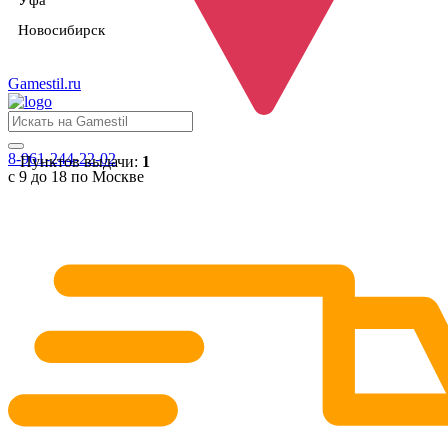
Уфа
Новосибирск
Gamestil
.ru
8-961-244-22-02
Пунктов выдачи:
1
с 9 до 18 по Москве