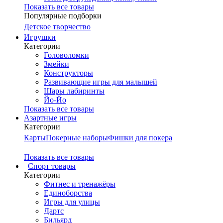
Показать все товары
Популярные подборки
Детское творчество
Игрушки
Категории
Головоломки
Змейки
Конструкторы
Развивающие игры для малышей
Шары лабиринты
Йо-Йо
Показать все товары
Азартные игры
Категории
Карты
Покерные наборы
Фишки для покера
Показать все товары
Cпорт товары
Категории
Фитнес и тренажёры
Единоборства
Игры для улицы
Дартс
Бильярд