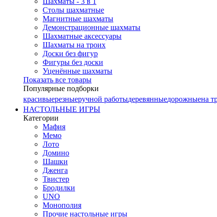
Шахматы - 3 в 1
Столы шахматные
Магнитные шахматы
Демонстрационные шахматы
Шахматные аксессуары
Шахматы на троих
Доски без фигур
Фигуры без доски
Уценённые шахматы
Показать все товары
Популярные подборки
красивые
резные
ручной работы
деревянные
дорожные
на т
НАСТОЛЬНЫЕ ИГРЫ
Категории
Мафия
Мемо
Лото
Домино
Шашки
Дженга
Твистер
Бродилки
UNO
Монополия
Прочие настольные игры