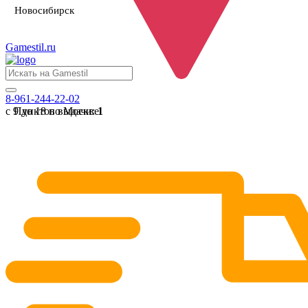
Новосибирск
Gamestil
.ru
8-961-244-22-02
с 9 до 18 по Москве
Пунктов выдачи:
1