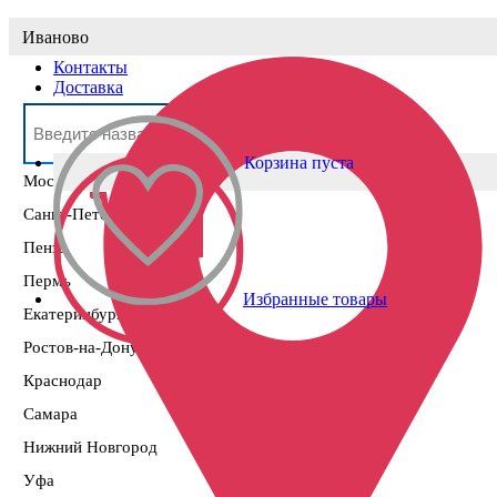
Выберите населённый пункт
Иваново
Контакты
Доставка
Корзина пуста
Москва
Санкт-Петербург
Пенза
Пермь
Избранные товары
Екатеринбург
Ростов-на-Дону
Краснодар
Самара
Нижний Новгород
Уфа