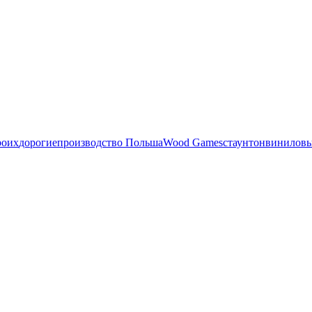
роих
дорогие
производство Польша
Wood Games
стаунтон
виниловы