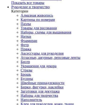
Показать все товары
Рукоделие и творчество
Категории
Алмазная живопись
Картины по номерам
Пазлы
Товары для рисования
Наборы, схемы для вышивания
Нитки
Фоамиран
Фетр
Пряжа
Аксессуары для рукоделия
Атласные, ажурные, репсовые ленты
Бисер
Украшения для декора
Стразы
Брошь
Бусины
Швейные принадлежности
Бирки, фигурки, наклейки
Заготовки для декупажа
Наборы для творчества
Наполнитель
Клеи для рукоделия, кожи, ткани