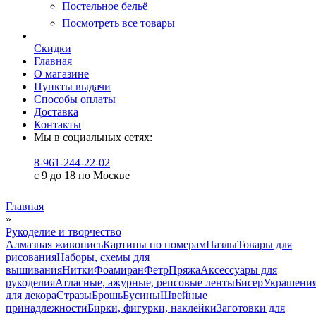
Постельное бельё
Посмотреть все товары
Скидки
Главная
О магазине
Пункты выдачи
Способы оплаты
Доставка
Контакты
Мы в социальных сетях:
8-961-244-22-02
с 9 до 18 по Москве
Главная
»
Рукоделие и творчество
Алмазная живопись
Картины по номерам
Пазлы
Товары для
рисования
Наборы, схемы для
вышивания
Нитки
Фоамиран
Фетр
Пряжа
Аксессуары для
рукоделия
Атласные, ажурные, репсовые ленты
Бисер
Украшени
для декора
Стразы
Брошь
Бусины
Швейные
принадлежности
Бирки, фигурки, наклейки
Заготовки для