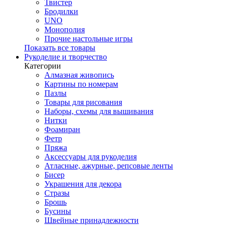
Твистер
Бродилки
UNO
Монополия
Прочие настольные игры
Показать все товары
Рукоделие и творчество
Категории
Алмазная живопись
Картины по номерам
Пазлы
Товары для рисования
Наборы, схемы для вышивания
Нитки
Фоамиран
Фетр
Пряжа
Аксессуары для рукоделия
Атласные, ажурные, репсовые ленты
Бисер
Украшения для декора
Стразы
Брошь
Бусины
Швейные принадлежности