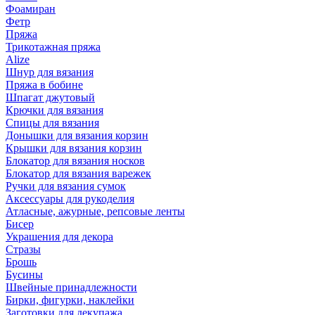
Фоамиран
Фетр
Пряжа
Трикотажная пряжа
Alize
Шнур для вязания
Пряжа в бобине
Шпагат джутовый
Крючки для вязания
Спицы для вязания
Донышки для вязания корзин
Крышки для вязания корзин
Блокатор для вязания носков
Блокатор для вязания варежек
Ручки для вязания сумок
Аксессуары для рукоделия
Атласные, ажурные, репсовые ленты
Бисер
Украшения для декора
Стразы
Брошь
Бусины
Швейные принадлежности
Бирки, фигурки, наклейки
Заготовки для декупажа