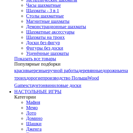
Часы шахматные
Шахматы - 3 в 1
Столы шахматные
Магнитные шахматы
Демонстрационные шахматы
Шахматные аксессуары
Шахматы на троих
Доски без фигур
Фигуры без доски
Уценённые шахматы
Показать все товары
Популярные подборки
красивые
резные
ручной работы
деревянные
дорожные
на
троих
дорогие
производство Польша
Wood
Games
стаунтон
виниловые доски
НАСТОЛЬНЫЕ ИГРЫ
Категории
Мафия
Мемо
Лото
Домино
Шашки
Дженга