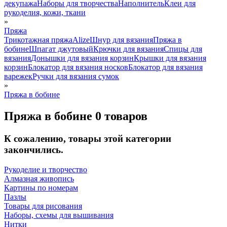
декупажа
Наборы для творчества
Наполнитель
Клеи для
рукоделия, кожи, ткани
»
Пряжа
Трикотажная пряжа
Alize
Шнур для вязания
Пряжа в
бобине
Шпагат джутовый
Крючки для вязания
Спицы для
вязания
Донышки для вязания корзин
Крышки для вязания
корзин
Блокатор для вязания носков
Блокатор для вязания
варежек
Ручки для вязания сумок
»
Пряжа в бобине
Пряжа в бобине
0 товаров
К сожалению, товары этой категории
закончились.
Рукоделие и творчество
Алмазная живопись
Картины по номерам
Пазлы
Товары для рисования
Наборы, схемы для вышивания
Нитки