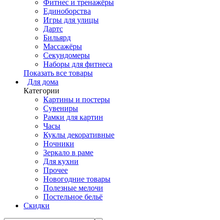
Фитнес и тренажёры
Единоборства
Игры для улицы
Дартс
Бильярд
Массажёры
Секундомеры
Наборы для фитнеса
Показать все товары
Для дома
Категории
Картины и постеры
Сувениры
Рамки для картин
Часы
Куклы декоративные
Ночники
Зеркало в раме
Для кухни
Прочее
Новогодние товары
Полезные мелочи
Постельное бельё
Скидки