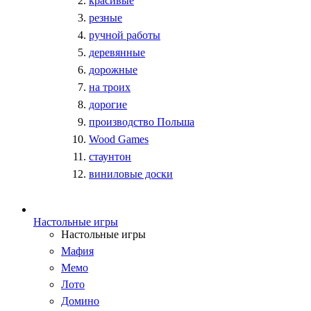
красивые
резные
ручной работы
деревянные
дорожные
на троих
дорогие
производство Польша
Wood Games
стаунтон
виниловые доски
Настольные игры
Настольные игры
Мафия
Мемо
Лото
Домино