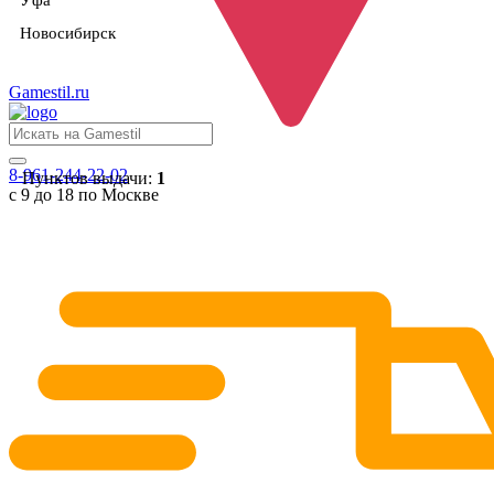
Уфа
Новосибирск
Gamestil
.ru
8-961-244-22-02
Пунктов выдачи:
1
с 9 до 18 по Москве