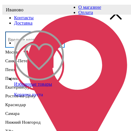
О магазине
Иваново
Выберите населённый пункт
Оплата
Контакты
Доставка
Москва
Санкт-Петербург
Пенза
Пермь
Избранные товары
Екатеринбург
Корзина пуста
Ростов-на-Дону
Краснодар
Самара
Нижний Новгород