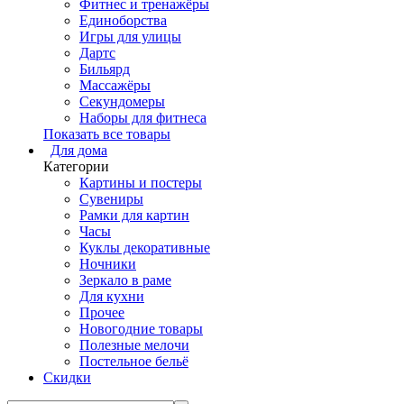
Фитнес и тренажёры
Единоборства
Игры для улицы
Дартс
Бильярд
Массажёры
Секундомеры
Наборы для фитнеса
Показать все товары
Для дома
Категории
Картины и постеры
Сувениры
Рамки для картин
Часы
Куклы декоративные
Ночники
Зеркало в раме
Для кухни
Прочее
Новогодние товары
Полезные мелочи
Постельное бельё
Скидки