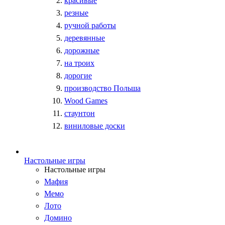
красивые
резные
ручной работы
деревянные
дорожные
на троих
дорогие
производство Польша
Wood Games
стаунтон
виниловые доски
Настольные игры
Настольные игры
Мафия
Мемо
Лото
Домино