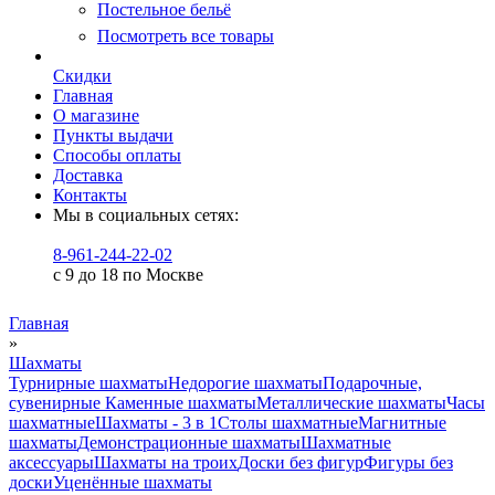
Постельное бельё
Посмотреть все товары
Скидки
Главная
О магазине
Пункты выдачи
Способы оплаты
Доставка
Контакты
Мы в социальных сетях:
8-961-244-22-02
с 9 до 18 по Москве
Главная
»
Шахматы
Турнирные шахматы
Недорогие шахматы
Подарочные,
сувенирные
Каменные шахматы
Металлические шахматы
Часы
шахматные
Шахматы - 3 в 1
Столы шахматные
Магнитные
шахматы
Демонстрационные шахматы
Шахматные
аксессуары
Шахматы на троих
Доски без фигур
Фигуры без
доски
Уценённые шахматы