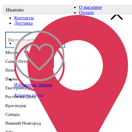
О магазине
Иваново
Выберите населённый пункт
Оплата
Контакты
Доставка
Москва
Санкт-Петербург
Пенза
Пермь
Избранные товары
Екатеринбург
Корзина пуста
Ростов-на-Дону
Краснодар
Самара
Нижний Новгород