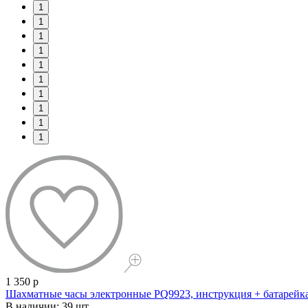
1
1
1
1
1
1
1
1
1
1
1 350 р
Шахматные часы электронные PQ9923, инструкция + батарейк
В наличии: 39 шт