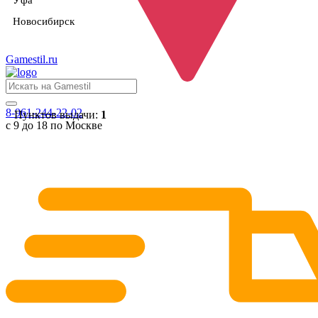
Уфа
Новосибирск
Gamestil
.ru
8-961-244-22-02
Пунктов выдачи:
1
с 9 до 18 по Москве