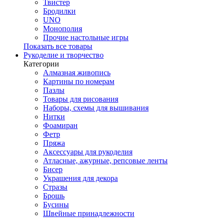
Твистер
Бродилки
UNO
Монополия
Прочие настольные игры
Показать все товары
Рукоделие и творчество
Категории
Алмазная живопись
Картины по номерам
Пазлы
Товары для рисования
Наборы, схемы для вышивания
Нитки
Фоамиран
Фетр
Пряжа
Аксессуары для рукоделия
Атласные, ажурные, репсовые ленты
Бисер
Украшения для декора
Стразы
Брошь
Бусины
Швейные принадлежности