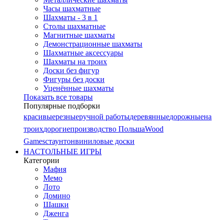
Часы шахматные
Шахматы - 3 в 1
Столы шахматные
Магнитные шахматы
Демонстрационные шахматы
Шахматные аксессуары
Шахматы на троих
Доски без фигур
Фигуры без доски
Уценённые шахматы
Показать все товары
Популярные подборки
красивые
резные
ручной работы
деревянные
дорожные
на
троих
дорогие
производство Польша
Wood
Games
стаунтон
виниловые доски
НАСТОЛЬНЫЕ ИГРЫ
Категории
Мафия
Мемо
Лото
Домино
Шашки
Дженга