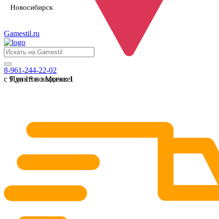
Новосибирск
Gamestil
.ru
8-961-244-22-02
с 9 до 18 по Москве
Пунктов выдачи:
1