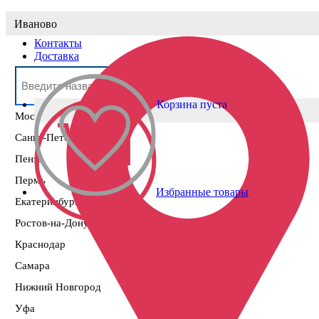
Выберите населённый пункт
Иваново
Контакты
Доставка
Корзина пуста
Москва
Санкт-Петербург
Пенза
Пермь
Избранные товары
Екатеринбург
Ростов-на-Дону
Краснодар
Самара
Нижний Новгород
Уфа