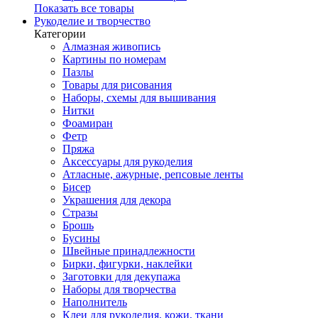
Показать все товары
Рукоделие и творчество
Категории
Алмазная живопись
Картины по номерам
Пазлы
Товары для рисования
Наборы, схемы для вышивания
Нитки
Фоамиран
Фетр
Пряжа
Аксессуары для рукоделия
Атласные, ажурные, репсовые ленты
Бисер
Украшения для декора
Стразы
Брошь
Бусины
Швейные принадлежности
Бирки, фигурки, наклейки
Заготовки для декупажа
Наборы для творчества
Наполнитель
Клеи для рукоделия, кожи, ткани