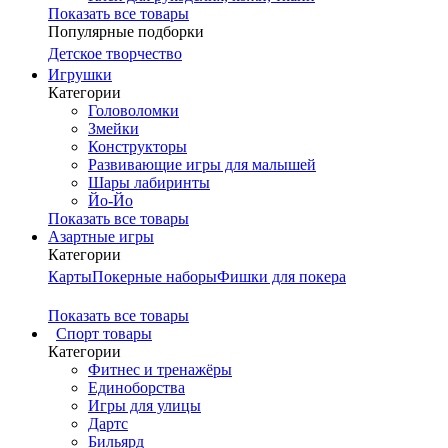
Показать все товары
Популярные подборки
Детское творчество
Игрушки
Категории
Головоломки
Змейки
Конструкторы
Развивающие игры для малышей
Шары лабиринты
Йо-Йо
Показать все товары
Азартные игры
Категории
Карты
Покерные наборы
Фишки для покера
Показать все товары
Cпорт товары
Категории
Фитнес и тренажёры
Единоборства
Игры для улицы
Дартс
Бильярд