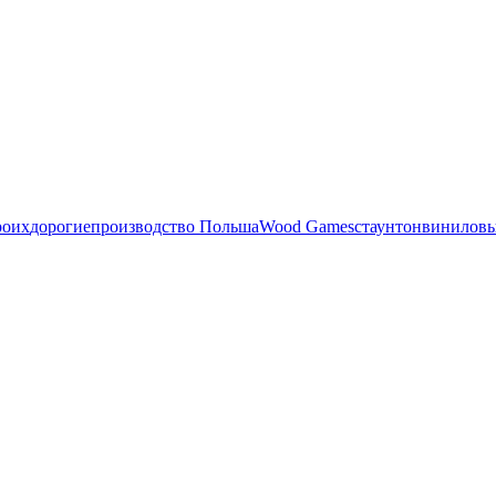
роих
дорогие
производство Польша
Wood Games
стаунтон
виниловы