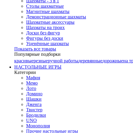
Шахматы - 3 в 1
Столы шахматные
Магнитные шахматы
Демонстрационные шахматы
Шахматные аксессуары
Шахматы на троих
Доски без фигур
Фигуры без доски
Уценённые шахматы
Показать все товары
Популярные подборки
красивые
резные
ручной работы
деревянные
дорожные
на т
НАСТОЛЬНЫЕ ИГРЫ
Категории
Мафия
Мемо
Лото
Домино
Шашки
Дженга
Твистер
Бродилки
UNO
Монополия
Прочие настольные игры