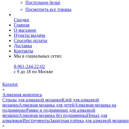
Постельное бельё
Посмотреть все товары
Скидки
Главная
О магазине
Пункты выдачи
Способы оплаты
Доставка
Контакты
Мы в социальных сетях:
8-961-244-22-02
с 9 до 18 по Москве
Каталог
»
Алмазная живопись
Стразы для алмазной мозаики
Клей для алмазной
мозаики
Алмазная мозаика для детей
Алмазная мозаика на
подрамнике
Рамки и подрамники для алмазной
мозаики
Алмазная мозаика без подрамника
Пенал для
алмазиков
Инструменты
Защитная плёнка для алмазной мозаики
»