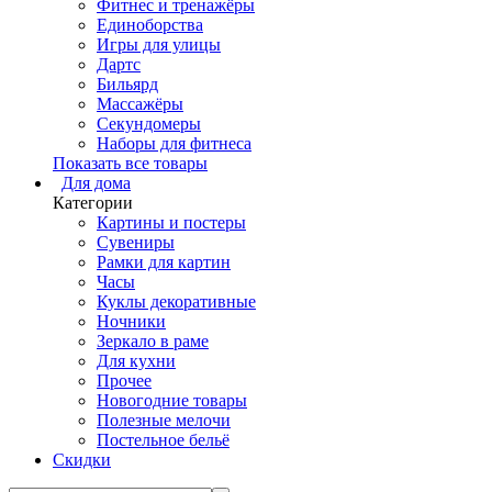
Фитнес и тренажёры
Единоборства
Игры для улицы
Дартс
Бильярд
Массажёры
Секундомеры
Наборы для фитнеса
Показать все товары
Для дома
Категории
Картины и постеры
Сувениры
Рамки для картин
Часы
Куклы декоративные
Ночники
Зеркало в раме
Для кухни
Прочее
Новогодние товары
Полезные мелочи
Постельное бельё
Скидки