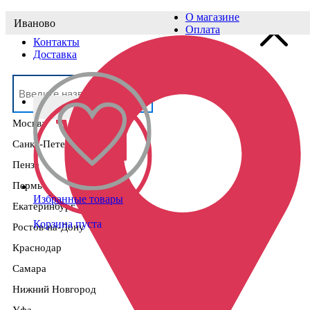
О магазине
Иваново
Выберите населённый пункт
Оплата
Контакты
Доставка
Москва
Санкт-Петербург
Пенза
Пермь
Избранные товары
Екатеринбург
Корзина пуста
Ростов-на-Дону
Краснодар
Самара
Нижний Новгород