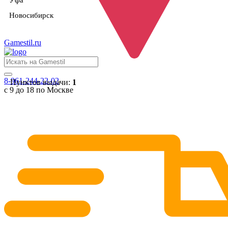
Уфа
Новосибирск
Gamestil
.ru
8-961-244-22-02
Пунктов выдачи:
1
с 9 до 18 по Москве