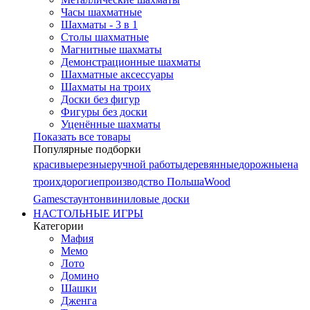
Часы шахматные
Шахматы - 3 в 1
Столы шахматные
Магнитные шахматы
Демонстрационные шахматы
Шахматные аксессуары
Шахматы на троих
Доски без фигур
Фигуры без доски
Уценённые шахматы
Показать все товары
Популярные подборки
красивые
резные
ручной работы
деревянные
дорожные
на
троих
дорогие
производство Польша
Wood
Games
стаунтон
виниловые доски
НАСТОЛЬНЫЕ ИГРЫ
Категории
Мафия
Мемо
Лото
Домино
Шашки
Дженга