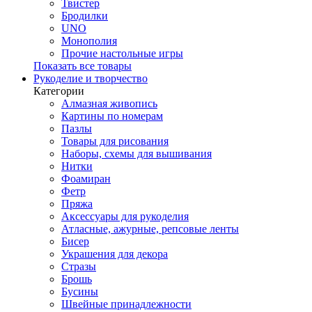
Твистер
Бродилки
UNO
Монополия
Прочие настольные игры
Показать все товары
Рукоделие и творчество
Категории
Алмазная живопись
Картины по номерам
Пазлы
Товары для рисования
Наборы, схемы для вышивания
Нитки
Фоамиран
Фетр
Пряжа
Аксессуары для рукоделия
Атласные, ажурные, репсовые ленты
Бисер
Украшения для декора
Стразы
Брошь
Бусины
Швейные принадлежности