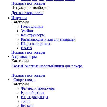
Показать все товары
Популярные подборки
Детское творчество
Игрушки
Категории
Головоломки
Змейки
Конструкторы
Развивающие игры для малышей
Шары лабиринты
Йо-Йо
Показать все товары
Азартные игры
Категории
Карты
Покерные наборы
Фишки для покера
Показать все товары
Cпорт товары
Категории
Фитнес и тренажёры
Единоборства
Игры для улицы
Дартс
Бильярд