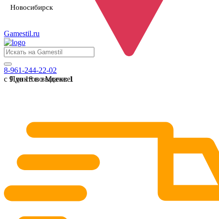
Новосибирск
Gamestil
.ru
8-961-244-22-02
с 9 до 18 по Москве
Пунктов выдачи:
1