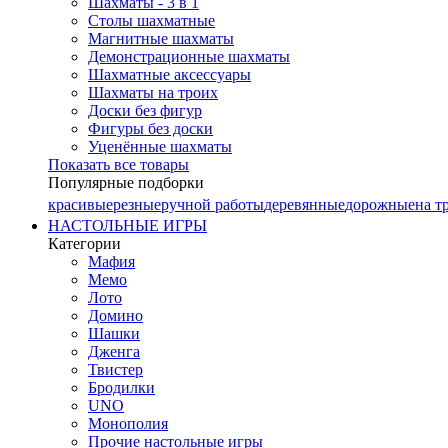
Шахматы - 3 в 1
Столы шахматные
Магнитные шахматы
Демонстрационные шахматы
Шахматные аксессуары
Шахматы на троих
Доски без фигур
Фигуры без доски
Уценённые шахматы
Показать все товары
Популярные подборки
красивые
резные
ручной работы
деревянные
дорожные
на т
НАСТОЛЬНЫЕ ИГРЫ
Категории
Мафия
Мемо
Лото
Домино
Шашки
Дженга
Твистер
Бродилки
UNO
Монополия
Прочие настольные игры