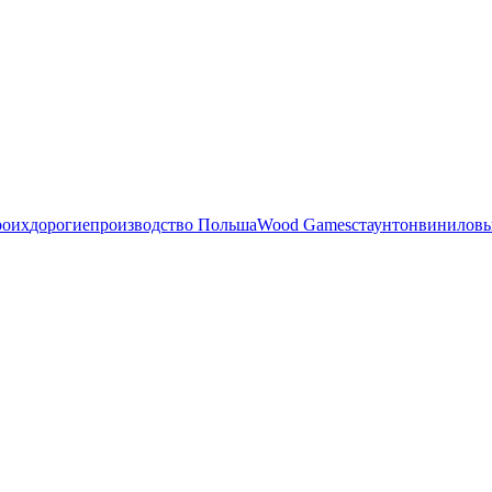
роих
дорогие
производство Польша
Wood Games
стаунтон
виниловы