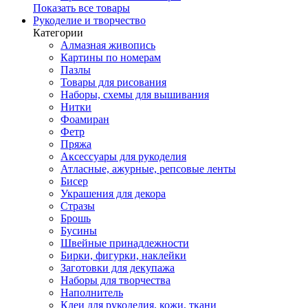
Показать все товары
Рукоделие и творчество
Категории
Алмазная живопись
Картины по номерам
Пазлы
Товары для рисования
Наборы, схемы для вышивания
Нитки
Фоамиран
Фетр
Пряжа
Аксессуары для рукоделия
Атласные, ажурные, репсовые ленты
Бисер
Украшения для декора
Стразы
Брошь
Бусины
Швейные принадлежности
Бирки, фигурки, наклейки
Заготовки для декупажа
Наборы для творчества
Наполнитель
Клеи для рукоделия, кожи, ткани