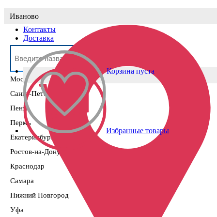
Выберите населённый пункт
Иваново
Контакты
Доставка
Корзина пуста
Москва
Санкт-Петербург
Пенза
Пермь
Избранные товары
Екатеринбург
Ростов-на-Дону
Краснодар
Самара
Нижний Новгород
Уфа