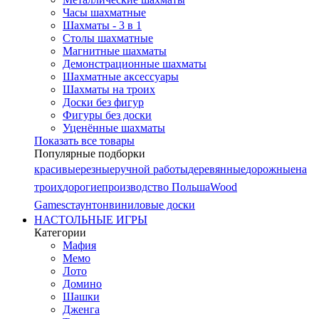
Часы шахматные
Шахматы - 3 в 1
Столы шахматные
Магнитные шахматы
Демонстрационные шахматы
Шахматные аксессуары
Шахматы на троих
Доски без фигур
Фигуры без доски
Уценённые шахматы
Показать все товары
Популярные подборки
красивые
резные
ручной работы
деревянные
дорожные
на
троих
дорогие
производство Польша
Wood
Games
стаунтон
виниловые доски
НАСТОЛЬНЫЕ ИГРЫ
Категории
Мафия
Мемо
Лото
Домино
Шашки
Дженга