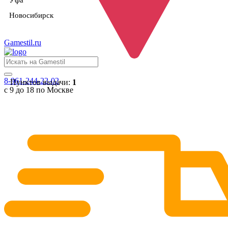
Уфа
Новосибирск
Gamestil
.ru
8-961-244-22-02
Пунктов выдачи:
1
с 9 до 18 по Москве