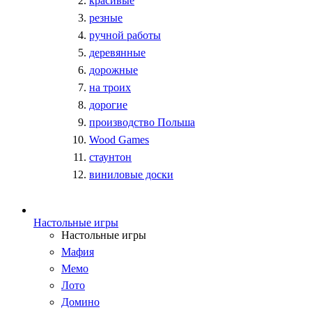
красивые
резные
ручной работы
деревянные
дорожные
на троих
дорогие
производство Польша
Wood Games
стаунтон
виниловые доски
Настольные игры
Настольные игры
Мафия
Мемо
Лото
Домино