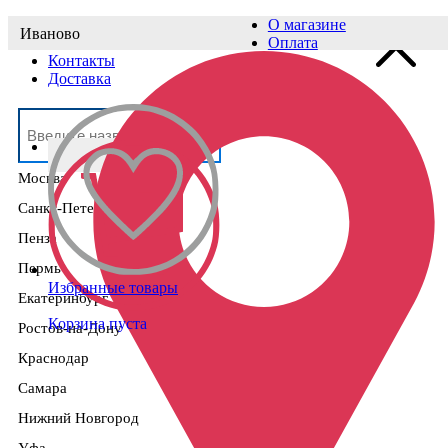
О магазине
Иваново
Выберите населённый пункт
Оплата
Контакты
Доставка
Москва
Санкт-Петербург
Пенза
Пермь
Избранные товары
Екатеринбург
Корзина пуста
Ростов-на-Дону
Краснодар
Самара
Нижний Новгород