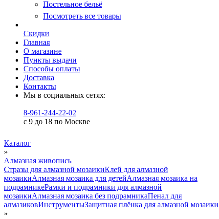
Постельное бельё
Посмотреть все товары
Скидки
Главная
О магазине
Пункты выдачи
Способы оплаты
Доставка
Контакты
Мы в социальных сетях:
8-961-244-22-02
с 9 до 18 по Москве
Каталог
»
Алмазная живопись
Стразы для алмазной мозаики
Клей для алмазной
мозаики
Алмазная мозаика для детей
Алмазная мозаика на
подрамнике
Рамки и подрамники для алмазной
мозаики
Алмазная мозаика без подрамника
Пенал для
алмазиков
Инструменты
Защитная плёнка для алмазной мозаики
»