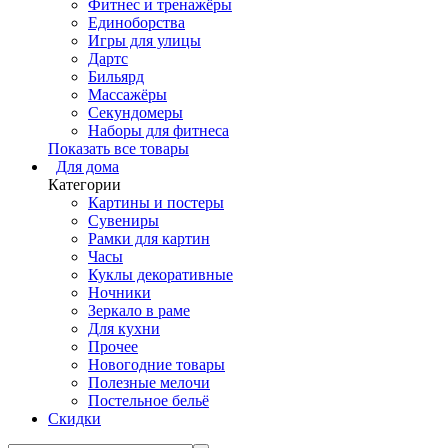
Фитнес и тренажёры
Единоборства
Игры для улицы
Дартс
Бильярд
Массажёры
Секундомеры
Наборы для фитнеса
Показать все товары
Для дома
Категории
Картины и постеры
Сувениры
Рамки для картин
Часы
Куклы декоративные
Ночники
Зеркало в раме
Для кухни
Прочее
Новогодние товары
Полезные мелочи
Постельное бельё
Скидки