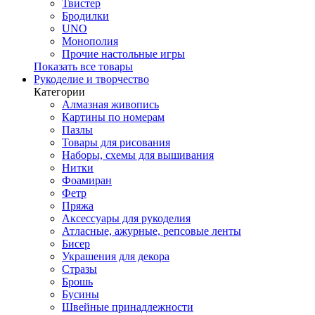
Твистер
Бродилки
UNO
Монополия
Прочие настольные игры
Показать все товары
Рукоделие и творчество
Категории
Алмазная живопись
Картины по номерам
Пазлы
Товары для рисования
Наборы, схемы для вышивания
Нитки
Фоамиран
Фетр
Пряжа
Аксессуары для рукоделия
Атласные, ажурные, репсовые ленты
Бисер
Украшения для декора
Стразы
Брошь
Бусины
Швейные принадлежности