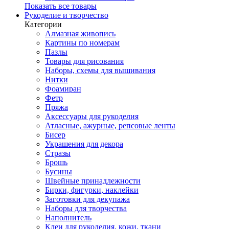
Показать все товары
Рукоделие и творчество
Категории
Алмазная живопись
Картины по номерам
Пазлы
Товары для рисования
Наборы, схемы для вышивания
Нитки
Фоамиран
Фетр
Пряжа
Аксессуары для рукоделия
Атласные, ажурные, репсовые ленты
Бисер
Украшения для декора
Стразы
Брошь
Бусины
Швейные принадлежности
Бирки, фигурки, наклейки
Заготовки для декупажа
Наборы для творчества
Наполнитель
Клеи для рукоделия, кожи, ткани