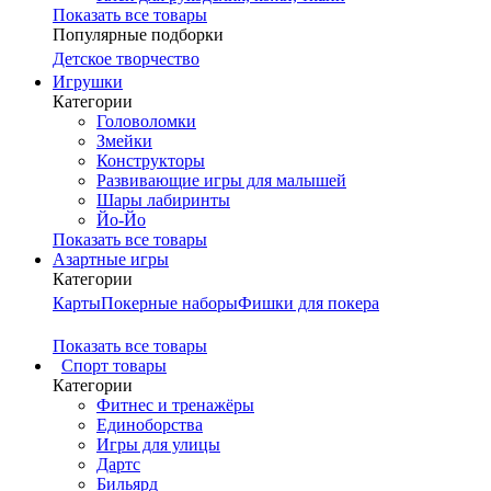
Показать все товары
Популярные подборки
Детское творчество
Игрушки
Категории
Головоломки
Змейки
Конструкторы
Развивающие игры для малышей
Шары лабиринты
Йо-Йо
Показать все товары
Азартные игры
Категории
Карты
Покерные наборы
Фишки для покера
Показать все товары
Cпорт товары
Категории
Фитнес и тренажёры
Единоборства
Игры для улицы
Дартс
Бильярд