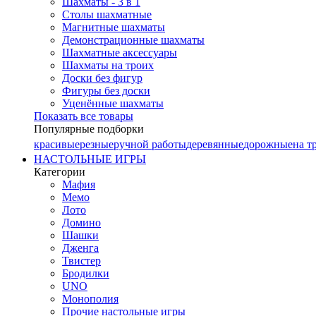
Шахматы - 3 в 1
Столы шахматные
Магнитные шахматы
Демонстрационные шахматы
Шахматные аксессуары
Шахматы на троих
Доски без фигур
Фигуры без доски
Уценённые шахматы
Показать все товары
Популярные подборки
красивые
резные
ручной работы
деревянные
дорожные
на т
НАСТОЛЬНЫЕ ИГРЫ
Категории
Мафия
Мемо
Лото
Домино
Шашки
Дженга
Твистер
Бродилки
UNO
Монополия
Прочие настольные игры