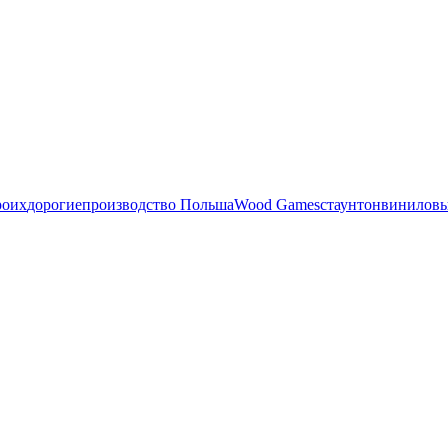
роих
дорогие
производство Польша
Wood Games
стаунтон
виниловы