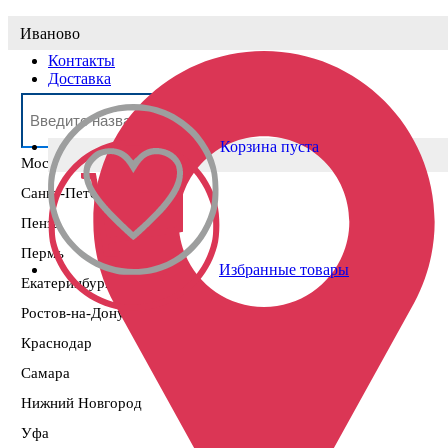
Выберите населённый пункт
Иваново
Контакты
Доставка
Корзина пуста
Москва
Санкт-Петербург
Пенза
Пермь
Избранные товары
Екатеринбург
Ростов-на-Дону
Краснодар
Самара
Нижний Новгород
Уфа