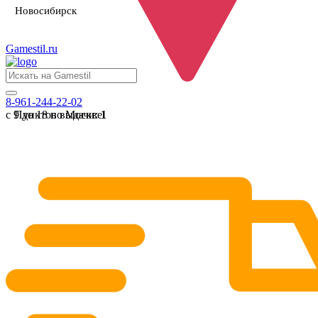
Новосибирск
Gamestil
.ru
8-961-244-22-02
с 9 до 18 по Москве
Пунктов выдачи:
1