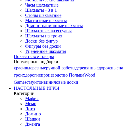
Часы шахматные
Шахматы - 3 в 1
Столы шахматные
Магнитные шахматы
Демонстрационные шахматы
Шахматные аксессуары
Шахматы на троих
Доски без фигур
Фигуры без доски
Уценённые шахматы
Показать все товары
Популярные подборки
красивые
резные
ручной работы
деревянные
дорожные
на
троих
дорогие
производство Польша
Wood
Games
стаунтон
виниловые доски
НАСТОЛЬНЫЕ ИГРЫ
Категории
Мафия
Мемо
Лото
Домино
Шашки
Дженга