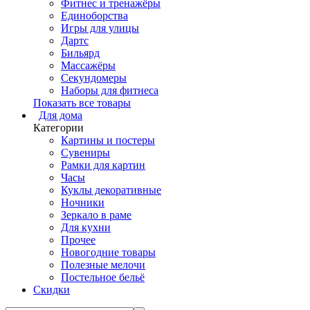
Фитнес и тренажёры
Единоборства
Игры для улицы
Дартс
Бильярд
Массажёры
Секундомеры
Наборы для фитнеса
Показать все товары
Для дома
Категории
Картины и постеры
Сувениры
Рамки для картин
Часы
Куклы декоративные
Ночники
Зеркало в раме
Для кухни
Прочее
Новогодние товары
Полезные мелочи
Постельное бельё
Скидки