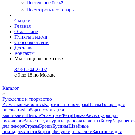
Постельное бельё
Посмотреть все товары
Скидки
Главная
О магазине
Пункты выдачи
Способы оплаты
Доставка
Контакты
Мы в социальных сетях:
8-961-244-22-02
с 9 до 18 по Москве
Каталог
»
Рукоделие и творчество
Алмазная живопись
Картины по номерам
Пазлы
Товары для
рисования
Наборы, схемы для
вышивания
Нитки
Фоамиран
Фетр
Пряжа
Аксессуары для
рукоделия
Атласные, ажурные, репсовые ленты
Бисер
Украшени
для декора
Стразы
Брошь
Бусины
Швейные
принадлежности
Бирки, фигурки, наклейки
Заготовки для