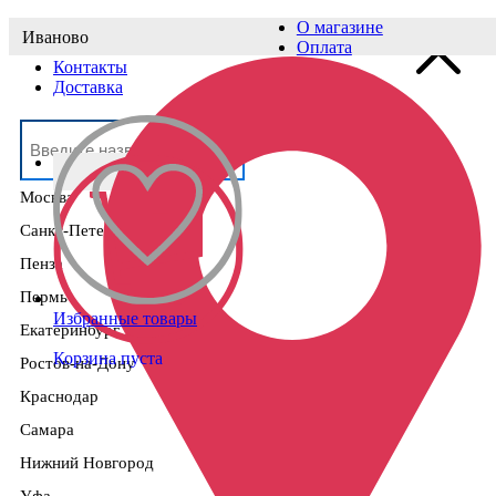
О магазине
Иваново
Выберите населённый пункт
Оплата
Контакты
Доставка
Москва
Санкт-Петербург
Пенза
Пермь
Избранные товары
Екатеринбург
Корзина пуста
Ростов-на-Дону
Краснодар
Самара
Нижний Новгород