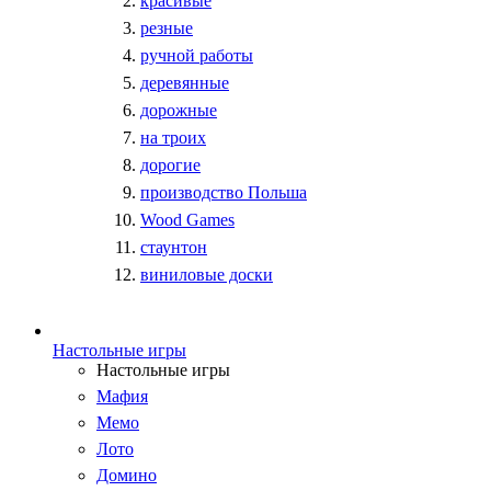
красивые
резные
ручной работы
деревянные
дорожные
на троих
дорогие
производство Польша
Wood Games
стаунтон
виниловые доски
Настольные игры
Настольные игры
Мафия
Мемо
Лото
Домино