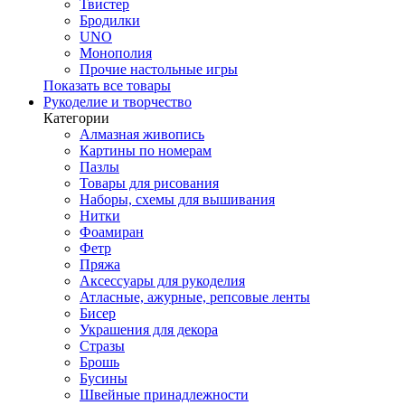
Твистер
Бродилки
UNO
Монополия
Прочие настольные игры
Показать все товары
Рукоделие и творчество
Категории
Алмазная живопись
Картины по номерам
Пазлы
Товары для рисования
Наборы, схемы для вышивания
Нитки
Фоамиран
Фетр
Пряжа
Аксессуары для рукоделия
Атласные, ажурные, репсовые ленты
Бисер
Украшения для декора
Стразы
Брошь
Бусины
Швейные принадлежности