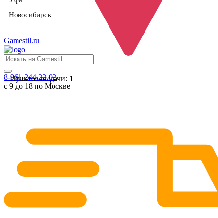
Уфа
Новосибирск
Gamestil
.ru
8-961-244-22-02
Пунктов выдачи:
1
с 9 до 18 по Москве