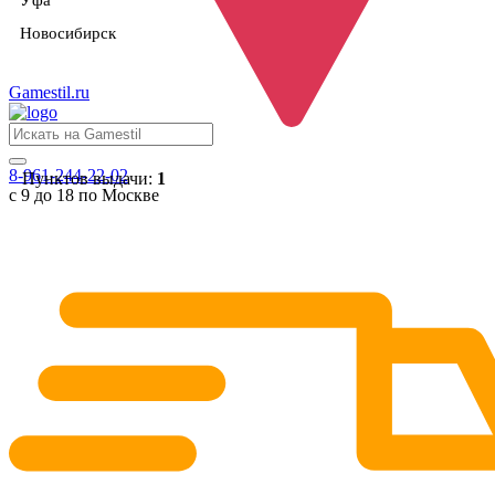
Уфа
Новосибирск
Gamestil
.ru
8-961-244-22-02
Пунктов выдачи:
1
с 9 до 18 по Москве