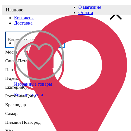
О магазине
Иваново
Выберите населённый пункт
Оплата
Контакты
Доставка
Москва
Санкт-Петербург
Пенза
Пермь
Избранные товары
Екатеринбург
Корзина пуста
Ростов-на-Дону
Краснодар
Самара
Нижний Новгород