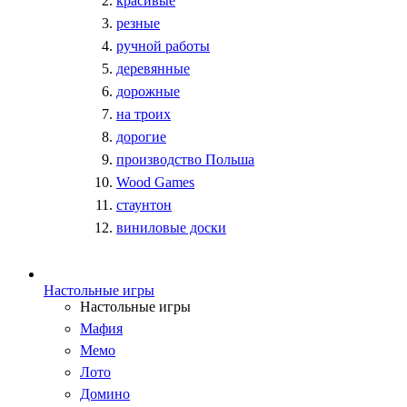
красивые
резные
ручной работы
деревянные
дорожные
на троих
дорогие
производство Польша
Wood Games
стаунтон
виниловые доски
Настольные игры
Настольные игры
Мафия
Мемо
Лото
Домино