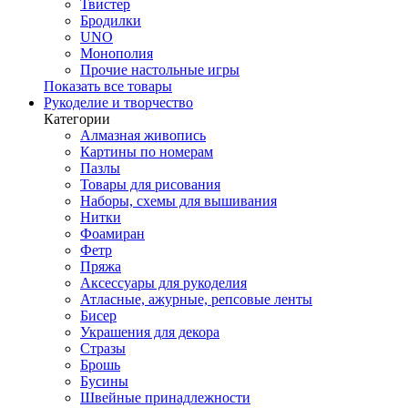
Твистер
Бродилки
UNO
Монополия
Прочие настольные игры
Показать все товары
Рукоделие и творчество
Категории
Алмазная живопись
Картины по номерам
Пазлы
Товары для рисования
Наборы, схемы для вышивания
Нитки
Фоамиран
Фетр
Пряжа
Аксессуары для рукоделия
Атласные, ажурные, репсовые ленты
Бисер
Украшения для декора
Стразы
Брошь
Бусины
Швейные принадлежности