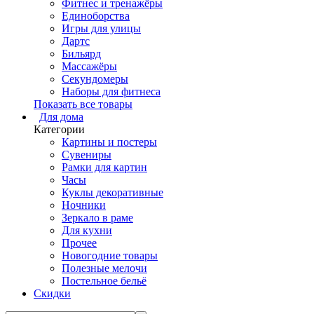
Фитнес и тренажёры
Единоборства
Игры для улицы
Дартс
Бильярд
Массажёры
Секундомеры
Наборы для фитнеса
Показать все товары
Для дома
Категории
Картины и постеры
Сувениры
Рамки для картин
Часы
Куклы декоративные
Ночники
Зеркало в раме
Для кухни
Прочее
Новогодние товары
Полезные мелочи
Постельное бельё
Скидки