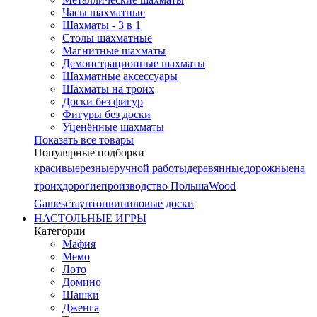
Часы шахматные
Шахматы - 3 в 1
Столы шахматные
Магнитные шахматы
Демонстрационные шахматы
Шахматные аксессуары
Шахматы на троих
Доски без фигур
Фигуры без доски
Уценённые шахматы
Показать все товары
Популярные подборки
красивые
резные
ручной работы
деревянные
дорожные
на
троих
дорогие
производство Польша
Wood
Games
стаунтон
виниловые доски
НАСТОЛЬНЫЕ ИГРЫ
Категории
Мафия
Мемо
Лото
Домино
Шашки
Дженга