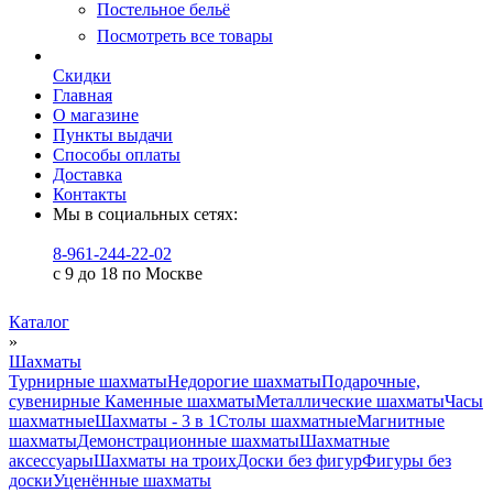
Постельное бельё
Посмотреть все товары
Скидки
Главная
О магазине
Пункты выдачи
Способы оплаты
Доставка
Контакты
Мы в социальных сетях:
8-961-244-22-02
с 9 до 18 по Москве
Каталог
»
Шахматы
Турнирные шахматы
Недорогие шахматы
Подарочные,
сувенирные
Каменные шахматы
Металлические шахматы
Часы
шахматные
Шахматы - 3 в 1
Столы шахматные
Магнитные
шахматы
Демонстрационные шахматы
Шахматные
аксессуары
Шахматы на троих
Доски без фигур
Фигуры без
доски
Уценённые шахматы