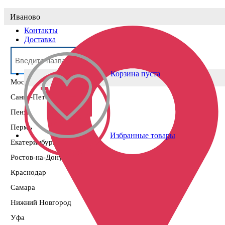
Выберите населённый пункт
Иваново
Контакты
Доставка
Корзина пуста
Москва
Санкт-Петербург
Пенза
Пермь
Избранные товары
Екатеринбург
Ростов-на-Дону
Краснодар
Самара
Нижний Новгород
Уфа