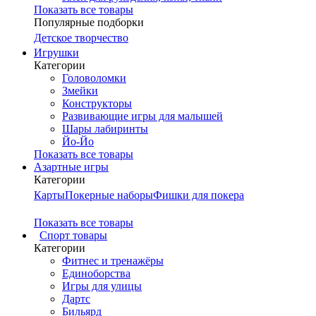
Показать все товары
Популярные подборки
Детское творчество
Игрушки
Категории
Головоломки
Змейки
Конструкторы
Развивающие игры для малышей
Шары лабиринты
Йо-Йо
Показать все товары
Азартные игры
Категории
Карты
Покерные наборы
Фишки для покера
Показать все товары
Cпорт товары
Категории
Фитнес и тренажёры
Единоборства
Игры для улицы
Дартс
Бильярд