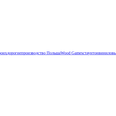
роих
дорогие
производство Польша
Wood Games
стаунтон
виниловы