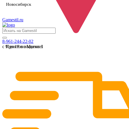
Новосибирск
Gamestil
.ru
8-961-244-22-02
с 9 до 18 по Москве
Пунктов выдачи:
1