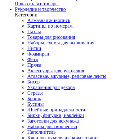
Показать все товары
Рукоделие и творчество
Категории
Алмазная живопись
Картины по номерам
Пазлы
Товары для рисования
Наборы, схемы для вышивания
Нитки
Фоамиран
Фетр
Пряжа
Аксессуары для рукоделия
Атласные, ажурные, репсовые ленты
Бисер
Украшения для декора
Стразы
Брошь
Бусины
Швейные принадлежности
Бирки, фигурки, наклейки
Заготовки для декупажа
Наборы для творчества
Наполнитель
Клеи для рукоделия, кожи, ткани