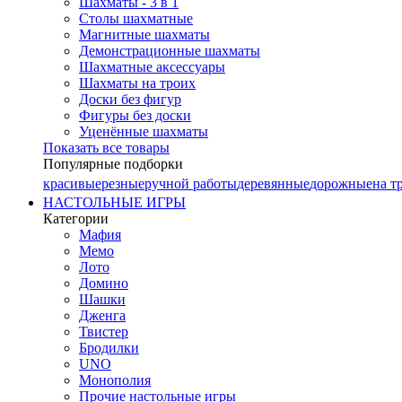
Шахматы - 3 в 1
Столы шахматные
Магнитные шахматы
Демонстрационные шахматы
Шахматные аксессуары
Шахматы на троих
Доски без фигур
Фигуры без доски
Уценённые шахматы
Показать все товары
Популярные подборки
красивые
резные
ручной работы
деревянные
дорожные
на т
НАСТОЛЬНЫЕ ИГРЫ
Категории
Мафия
Мемо
Лото
Домино
Шашки
Дженга
Твистер
Бродилки
UNO
Монополия
Прочие настольные игры