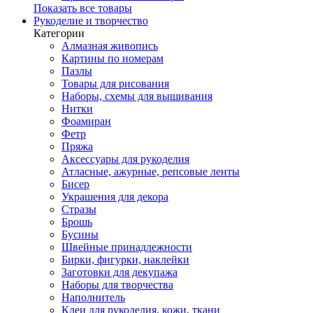
Показать все товары
Рукоделие и творчество
Категории
Алмазная живопись
Картины по номерам
Пазлы
Товары для рисования
Наборы, схемы для вышивания
Нитки
Фоамиран
Фетр
Пряжа
Аксессуары для рукоделия
Атласные, ажурные, репсовые ленты
Бисер
Украшения для декора
Стразы
Брошь
Бусины
Швейные принадлежности
Бирки, фигурки, наклейки
Заготовки для декупажа
Наборы для творчества
Наполнитель
Клеи для рукоделия, кожи, ткани