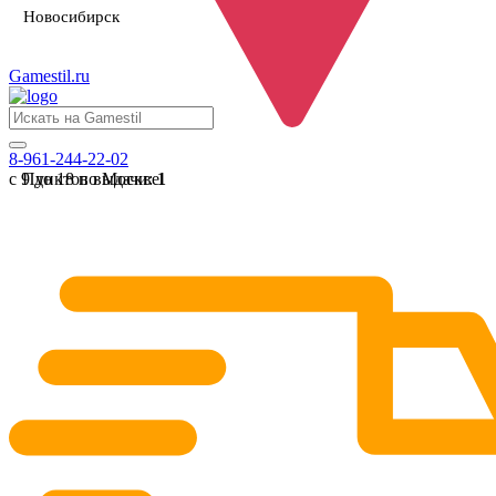
Новосибирск
Gamestil
.ru
8-961-244-22-02
с 9 до 18 по Москве
Пунктов выдачи:
1