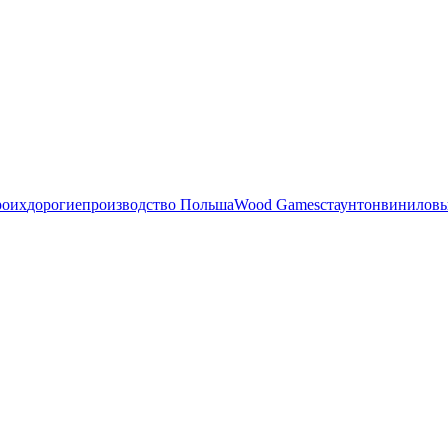
роих
дорогие
производство Польша
Wood Games
стаунтон
виниловы