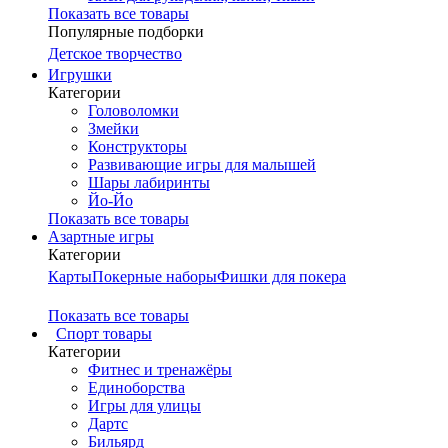
Показать все товары
Популярные подборки
Детское творчество
Игрушки
Категории
Головоломки
Змейки
Конструкторы
Развивающие игры для малышей
Шары лабиринты
Йо-Йо
Показать все товары
Азартные игры
Категории
Карты
Покерные наборы
Фишки для покера
Показать все товары
Cпорт товары
Категории
Фитнес и тренажёры
Единоборства
Игры для улицы
Дартс
Бильярд