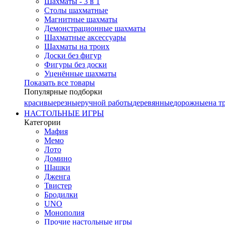
Шахматы - 3 в 1
Столы шахматные
Магнитные шахматы
Демонстрационные шахматы
Шахматные аксессуары
Шахматы на троих
Доски без фигур
Фигуры без доски
Уценённые шахматы
Показать все товары
Популярные подборки
красивые
резные
ручной работы
деревянные
дорожные
на т
НАСТОЛЬНЫЕ ИГРЫ
Категории
Мафия
Мемо
Лото
Домино
Шашки
Дженга
Твистер
Бродилки
UNO
Монополия
Прочие настольные игры