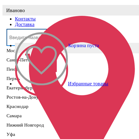
Выберите населённый пункт
Иваново
Контакты
Доставка
Корзина пуста
Москва
Санкт-Петербург
Пенза
Пермь
Избранные товары
Екатеринбург
Ростов-на-Дону
Краснодар
Самара
Нижний Новгород
Уфа