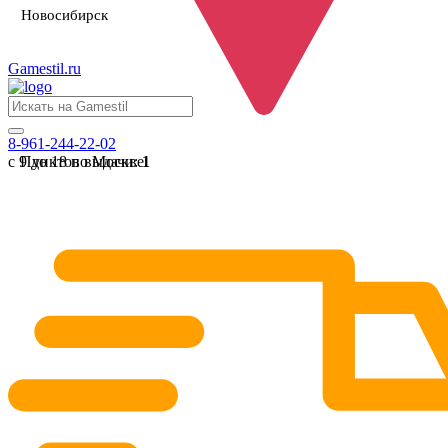
Новосибирск
Gamestil
.ru
8-961-244-22-02
с 9 до 18 по Москве
Пунктов выдачи:
1