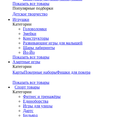
Показать все товары
Популярные подборки
Детское творчество
Игрушки
Категории
Головоломки
Змейки
Конструкторы
Развивающие игры для малышей
Шары лабиринты
Йо-Йо
Показать все товары
Азартные игры
Категории
Карты
Покерные наборы
Фишки для покера
Показать все товары
Cпорт товары
Категории
Фитнес и тренажёры
Единоборства
Игры для улицы
Дартс
Бильярд