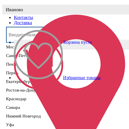
Выберите населённый пункт
Иваново
Контакты
Доставка
Корзина пуста
Москва
Санкт-Петербург
Пенза
Пермь
Избранные товары
Екатеринбург
Ростов-на-Дону
Краснодар
Самара
Нижний Новгород
Уфа