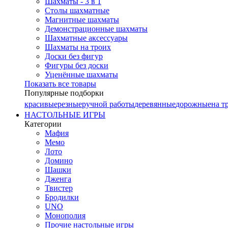
Шахматы - 3 в 1
Столы шахматные
Магнитные шахматы
Демонстрационные шахматы
Шахматные аксессуары
Шахматы на троих
Доски без фигур
Фигуры без доски
Уценённые шахматы
Показать все товары
Популярные подборки
красивые
резные
ручной работы
деревянные
дорожные
на т
НАСТОЛЬНЫЕ ИГРЫ
Категории
Мафия
Мемо
Лото
Домино
Шашки
Дженга
Твистер
Бродилки
UNO
Монополия
Прочие настольные игры