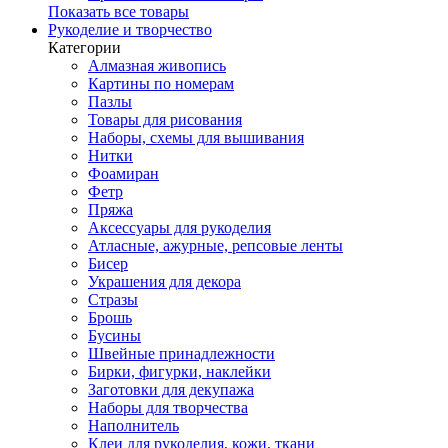
Показать все товары
Рукоделие и творчество
Категории
Алмазная живопись
Картины по номерам
Пазлы
Товары для рисования
Наборы, схемы для вышивания
Нитки
Фоамиран
Фетр
Пряжа
Аксессуары для рукоделия
Атласные, ажурные, репсовые ленты
Бисер
Украшения для декора
Стразы
Брошь
Бусины
Швейные принадлежности
Бирки, фигурки, наклейки
Заготовки для декупажа
Наборы для творчества
Наполнитель
Клеи для рукоделия, кожи, ткани