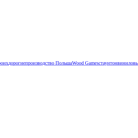
роих
дорогие
производство Польша
Wood Games
стаунтон
виниловы