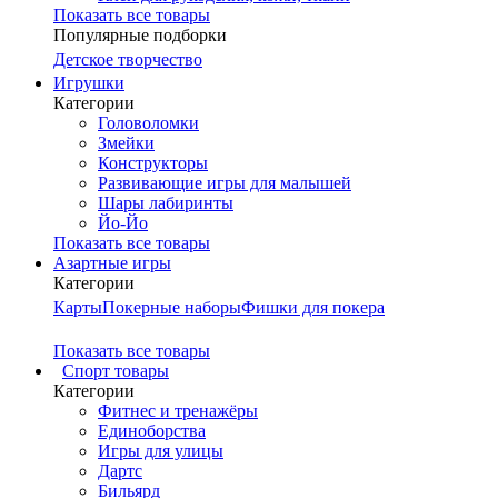
Показать все товары
Популярные подборки
Детское творчество
Игрушки
Категории
Головоломки
Змейки
Конструкторы
Развивающие игры для малышей
Шары лабиринты
Йо-Йо
Показать все товары
Азартные игры
Категории
Карты
Покерные наборы
Фишки для покера
Показать все товары
Cпорт товары
Категории
Фитнес и тренажёры
Единоборства
Игры для улицы
Дартс
Бильярд