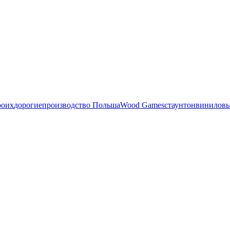
роих
дорогие
производство Польша
Wood Games
стаунтон
виниловы