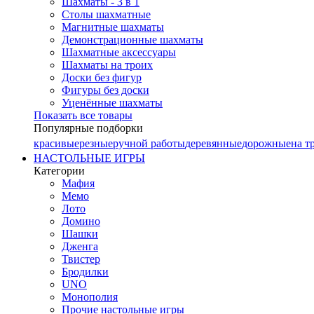
Шахматы - 3 в 1
Столы шахматные
Магнитные шахматы
Демонстрационные шахматы
Шахматные аксессуары
Шахматы на троих
Доски без фигур
Фигуры без доски
Уценённые шахматы
Показать все товары
Популярные подборки
красивые
резные
ручной работы
деревянные
дорожные
на т
НАСТОЛЬНЫЕ ИГРЫ
Категории
Мафия
Мемо
Лото
Домино
Шашки
Дженга
Твистер
Бродилки
UNO
Монополия
Прочие настольные игры