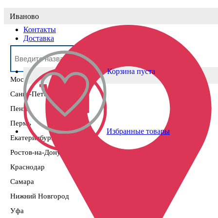
Выберите населённый пункт
Иваново
Контакты
Доставка
Корзина пуста
Москва
Санкт-Петербург
Пенза
Пермь
Избранные товары
Екатеринбург
Ростов-на-Дону
Краснодар
Самара
Нижний Новгород
Уфа