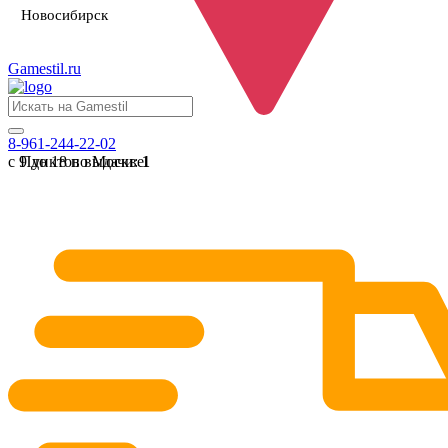
Новосибирск
Gamestil
.ru
8-961-244-22-02
с 9 до 18 по Москве
Пунктов выдачи:
1