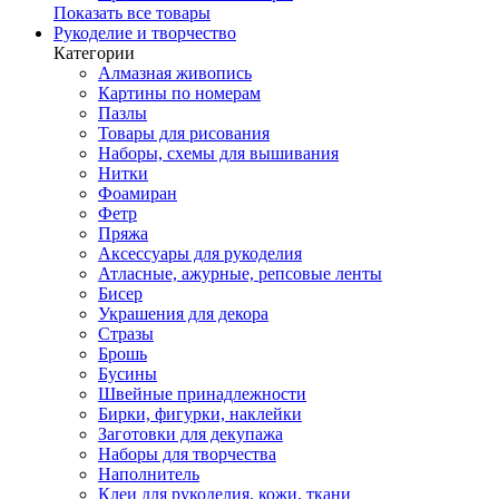
Показать все товары
Рукоделие и творчество
Категории
Алмазная живопись
Картины по номерам
Пазлы
Товары для рисования
Наборы, схемы для вышивания
Нитки
Фоамиран
Фетр
Пряжа
Аксессуары для рукоделия
Атласные, ажурные, репсовые ленты
Бисер
Украшения для декора
Стразы
Брошь
Бусины
Швейные принадлежности
Бирки, фигурки, наклейки
Заготовки для декупажа
Наборы для творчества
Наполнитель
Клеи для рукоделия, кожи, ткани