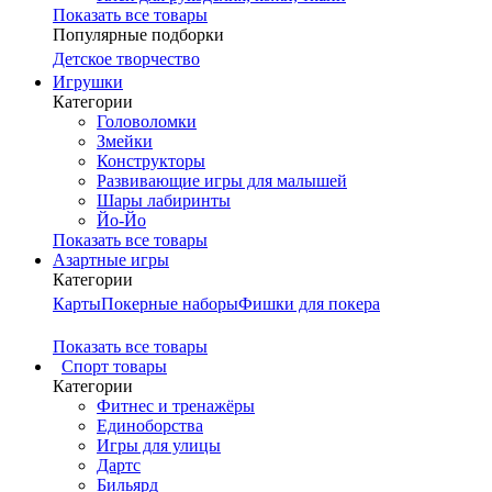
Показать все товары
Популярные подборки
Детское творчество
Игрушки
Категории
Головоломки
Змейки
Конструкторы
Развивающие игры для малышей
Шары лабиринты
Йо-Йо
Показать все товары
Азартные игры
Категории
Карты
Покерные наборы
Фишки для покера
Показать все товары
Cпорт товары
Категории
Фитнес и тренажёры
Единоборства
Игры для улицы
Дартс
Бильярд