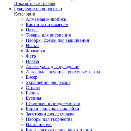
Показать все товары
Рукоделие и творчество
Категории
Алмазная живопись
Картины по номерам
Пазлы
Товары для рисования
Наборы, схемы для вышивания
Нитки
Фоамиран
Фетр
Пряжа
Аксессуары для рукоделия
Атласные, ажурные, репсовые ленты
Бисер
Украшения для декора
Стразы
Брошь
Бусины
Швейные принадлежности
Бирки, фигурки, наклейки
Заготовки для декупажа
Наборы для творчества
Наполнитель
Клеи для рукоделия, кожи, ткани