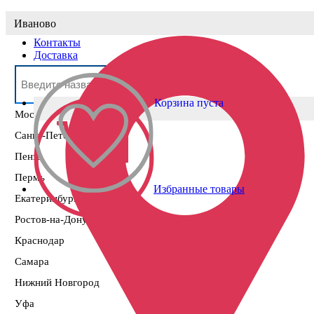
Выберите населённый пункт
Иваново
Контакты
Доставка
Корзина пуста
Москва
Санкт-Петербург
Пенза
Пермь
Избранные товары
Екатеринбург
Ростов-на-Дону
Краснодар
Самара
Нижний Новгород
Уфа