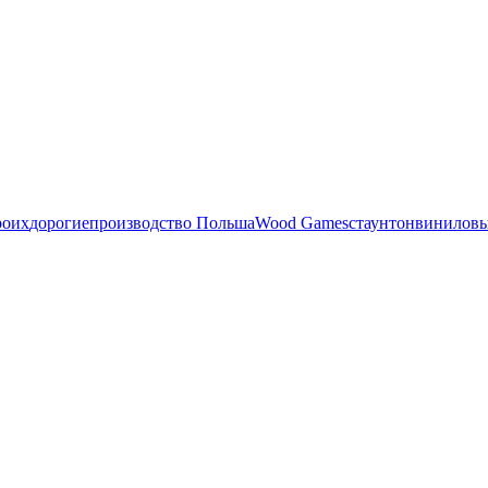
роих
дорогие
производство Польша
Wood Games
стаунтон
виниловы