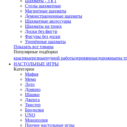
Шахматы - 3 в 1
Столы шахматные
Магнитные шахматы
Демонстрационные шахматы
Шахматные аксессуары
Шахматы на троих
Доски без фигур
Фигуры без доски
Уценённые шахматы
Показать все товары
Популярные подборки
красивые
резные
ручной работы
деревянные
дорожные
на т
НАСТОЛЬНЫЕ ИГРЫ
Категории
Мафия
Мемо
Лото
Домино
Шашки
Дженга
Твистер
Бродилки
UNO
Монополия
Прочие настольные игры