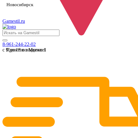
Новосибирск
Gamestil
.ru
8-961-244-22-02
с 9 до 18 по Москве
Пунктов выдачи:
1