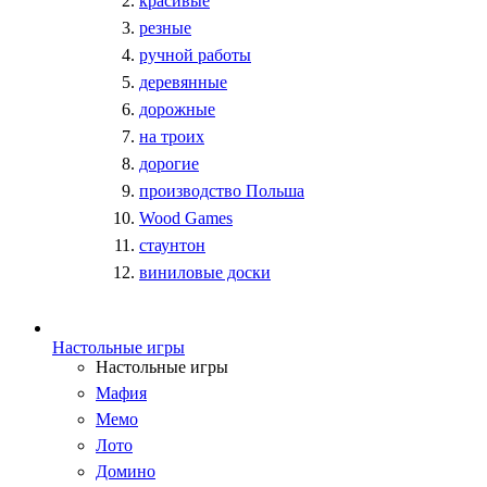
красивые
резные
ручной работы
деревянные
дорожные
на троих
дорогие
производство Польша
Wood Games
стаунтон
виниловые доски
Настольные игры
Настольные игры
Мафия
Мемо
Лото
Домино