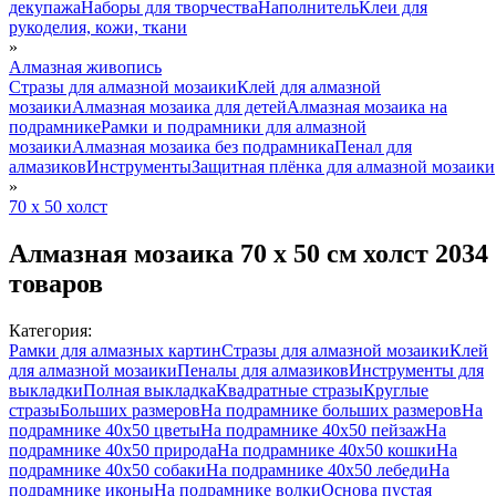
декупажа
Наборы для творчества
Наполнитель
Клеи для
рукоделия, кожи, ткани
»
Алмазная живопись
Стразы для алмазной мозаики
Клей для алмазной
мозаики
Алмазная мозаика для детей
Алмазная мозаика на
подрамнике
Рамки и подрамники для алмазной
мозаики
Алмазная мозаика без подрамника
Пенал для
алмазиков
Инструменты
Защитная плёнка для алмазной мозаики
»
70 x 50 холст
Алмазная мозаика 70 x 50 см холст
2034
товаров
Категория:
Рамки для алмазных картин
Стразы для алмазной мозаики
Клей
для алмазной мозаики
Пеналы для алмазиков
Инструменты для
выкладки
Полная выкладка
Квадратные стразы
Круглые
стразы
Больших размеров
На подрамнике больших размеров
На
подрамнике 40х50 цветы
На подрамнике 40х50 пейзаж
На
подрамнике 40х50 природа
На подрамнике 40х50 кошки
На
подрамнике 40х50 собаки
На подрамнике 40х50 лебеди
На
подрамнике иконы
На подрамнике волки
Основа пустая