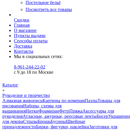
Постельное бельё
Посмотреть все товары
Скидки
Главная
О магазине
Пункты выдачи
Способы оплаты
Доставка
Контакты
Мы в социальных сетях:
8-961-244-22-02
с 9 до 18 по Москве
Каталог
»
Рукоделие и творчество
Алмазная живопись
Картины по номерам
Пазлы
Товары для
рисования
Наборы, схемы для
вышивания
Нитки
Фоамиран
Фетр
Пряжа
Аксессуары для
рукоделия
Атласные, ажурные, репсовые ленты
Бисер
Украшени
для декора
Стразы
Брошь
Бусины
Швейные
принадлежности
Бирки, фигурки, наклейки
Заготовки для