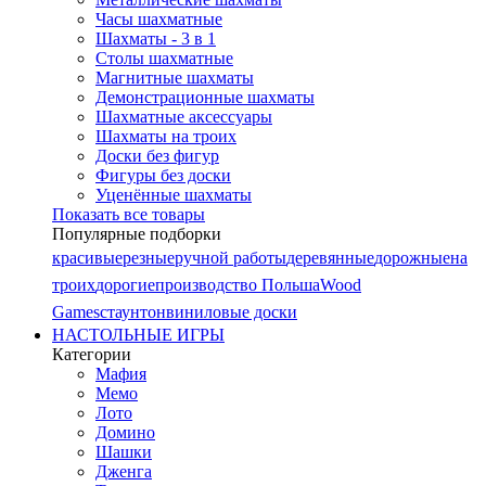
Часы шахматные
Шахматы - 3 в 1
Столы шахматные
Магнитные шахматы
Демонстрационные шахматы
Шахматные аксессуары
Шахматы на троих
Доски без фигур
Фигуры без доски
Уценённые шахматы
Показать все товары
Популярные подборки
красивые
резные
ручной работы
деревянные
дорожные
на
троих
дорогие
производство Польша
Wood
Games
стаунтон
виниловые доски
НАСТОЛЬНЫЕ ИГРЫ
Категории
Мафия
Мемо
Лото
Домино
Шашки
Дженга