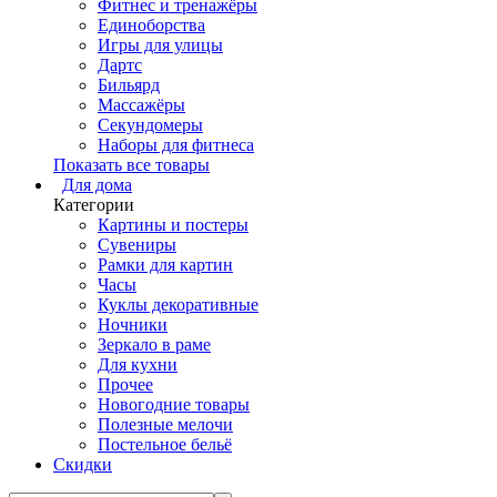
Фитнес и тренажёры
Единоборства
Игры для улицы
Дартс
Бильярд
Массажёры
Секундомеры
Наборы для фитнеса
Показать все товары
Для дома
Категории
Картины и постеры
Сувениры
Рамки для картин
Часы
Куклы декоративные
Ночники
Зеркало в раме
Для кухни
Прочее
Новогодние товары
Полезные мелочи
Постельное бельё
Скидки