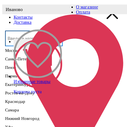
О магазине
Иваново
Выберите населённый пункт
Оплата
Контакты
Доставка
Москва
Санкт-Петербург
Пенза
Пермь
Избранные товары
Екатеринбург
Корзина пуста
Ростов-на-Дону
Краснодар
Самара
Нижний Новгород