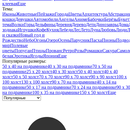
клеевая
Еще
Тема:
Иконы
Животные
Пейзажи
Города
Цветы
Архитектура
Абстракци
кошки
Девушки
Автомобили
Ангелы
Аниме
Бабочки
Берёзы
Букет
тема
Волки
Горы
Дельфины
Деревня
Дерево
Дети
Динозавры
Дома
зодиака
Игрушки
Кофе
Кухня
Лебеди
Лес
Лето
Луна
Любовь
Люди
Л
и сказки
Новый год и
Рождество
Небо
Огонь
Озеро
Осень
Парусник
Пасха
Пионы
Подво
мир
Полевые
цветы
Попугаи
Птицы
Прованс
Ретро
Розы
Ромашки
Сакура
Самол
белая
Эротика
Ягоды
Япония
Еще
Популярные размеры:
50 x 40 на подрамнике
40 x 30 на подрамнике
70 x 50 на
подрамнике
25 x 20 холст
40 x 30 холст
50 x 40 холст
40 x 40
холст
50 x 50 холст
70 x 70 холст
90 x 70 холст
90 x 90 холст
100 x
100 холст
130 x 100 холст
90 x 70 на подрамнике
40 x 14 на
подрамнике
50 x 17 на подрамнике
70 x 24 на подрамнике
90 x 3
на подрамнике
100 x 35 на подрамнике
150 x 50 холст
Еще