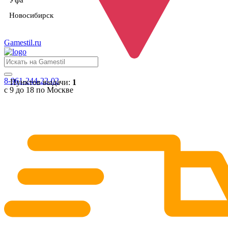
Уфа
Новосибирск
Gamestil
.ru
8-961-244-22-02
Пунктов выдачи:
1
с 9 до 18 по Москве