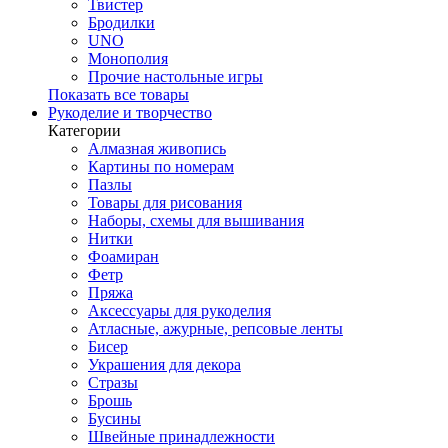
Твистер
Бродилки
UNO
Монополия
Прочие настольные игры
Показать все товары
Рукоделие и творчество
Категории
Алмазная живопись
Картины по номерам
Пазлы
Товары для рисования
Наборы, схемы для вышивания
Нитки
Фоамиран
Фетр
Пряжа
Аксессуары для рукоделия
Атласные, ажурные, репсовые ленты
Бисер
Украшения для декора
Стразы
Брошь
Бусины
Швейные принадлежности