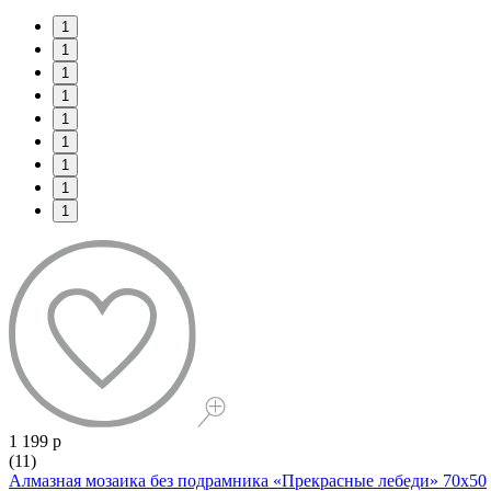
1
1
1
1
1
1
1
1
1
1 199 р
(11)
Алмазная мозаика без подрамника «Прекрасные лебеди» 70x50