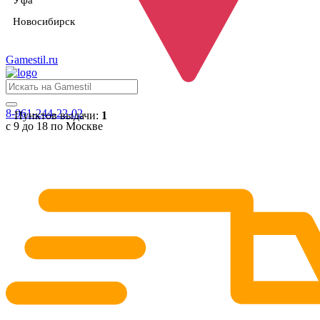
Уфа
Новосибирск
Gamestil
.ru
8-961-244-22-02
Пунктов выдачи:
1
с 9 до 18 по Москве