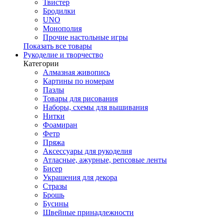
Твистер
Бродилки
UNO
Монополия
Прочие настольные игры
Показать все товары
Рукоделие и творчество
Категории
Алмазная живопись
Картины по номерам
Пазлы
Товары для рисования
Наборы, схемы для вышивания
Нитки
Фоамиран
Фетр
Пряжа
Аксессуары для рукоделия
Атласные, ажурные, репсовые ленты
Бисер
Украшения для декора
Стразы
Брошь
Бусины
Швейные принадлежности