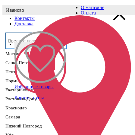
О магазине
Иваново
Выберите населённый пункт
Оплата
Контакты
Доставка
Москва
Санкт-Петербург
Пенза
Пермь
Избранные товары
Екатеринбург
Корзина пуста
Ростов-на-Дону
Краснодар
Самара
Нижний Новгород