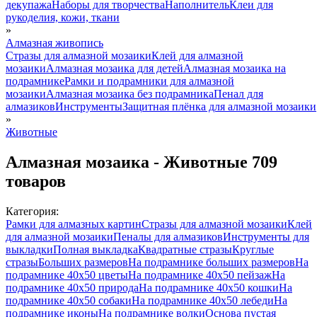
декупажа
Наборы для творчества
Наполнитель
Клеи для
рукоделия, кожи, ткани
»
Алмазная живопись
Стразы для алмазной мозаики
Клей для алмазной
мозаики
Алмазная мозаика для детей
Алмазная мозаика на
подрамнике
Рамки и подрамники для алмазной
мозаики
Алмазная мозаика без подрамника
Пенал для
алмазиков
Инструменты
Защитная плёнка для алмазной мозаики
»
Животные
Алмазная мозаика - Животные
709
товаров
Категория:
Рамки для алмазных картин
Стразы для алмазной мозаики
Клей
для алмазной мозаики
Пеналы для алмазиков
Инструменты для
выкладки
Полная выкладка
Квадратные стразы
Круглые
стразы
Больших размеров
На подрамнике больших размеров
На
подрамнике 40х50 цветы
На подрамнике 40х50 пейзаж
На
подрамнике 40х50 природа
На подрамнике 40х50 кошки
На
подрамнике 40х50 собаки
На подрамнике 40х50 лебеди
На
подрамнике иконы
На подрамнике волки
Основа пустая