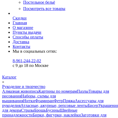
Постельное бельё
Посмотреть все товары
Скидки
Главная
О магазине
Пункты выдачи
Способы оплаты
Доставка
Контакты
Мы в социальных сетях:
8-961-244-22-02
с 9 до 18 по Москве
Каталог
»
Рукоделие и творчество
Алмазная живопись
Картины по номерам
Пазлы
Товары для
рисования
Наборы, схемы для
вышивания
Нитки
Фоамиран
Фетр
Пряжа
Аксессуары для
рукоделия
Атласные, ажурные, репсовые ленты
Бисер
Украшени
для декора
Стразы
Брошь
Бусины
Швейные
принадлежности
Бирки, фигурки, наклейки
Заготовки для