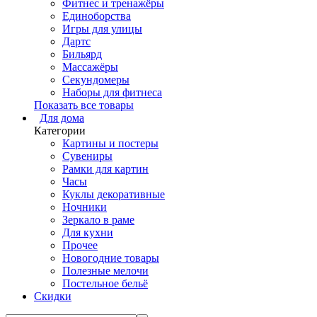
Фитнес и тренажёры
Единоборства
Игры для улицы
Дартс
Бильярд
Массажёры
Секундомеры
Наборы для фитнеса
Показать все товары
Для дома
Категории
Картины и постеры
Сувениры
Рамки для картин
Часы
Куклы декоративные
Ночники
Зеркало в раме
Для кухни
Прочее
Новогодние товары
Полезные мелочи
Постельное бельё
Скидки