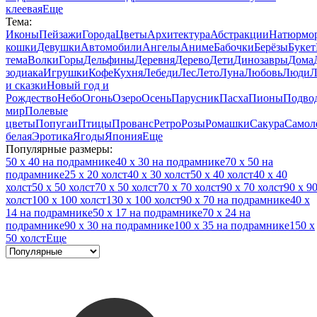
клеевая
Еще
Тема:
Иконы
Пейзажи
Города
Цветы
Архитектура
Абстракции
Натюрмо
кошки
Девушки
Автомобили
Ангелы
Аниме
Бабочки
Берёзы
Букет
тема
Волки
Горы
Дельфины
Деревня
Дерево
Дети
Динозавры
Дома
зодиака
Игрушки
Кофе
Кухня
Лебеди
Лес
Лето
Луна
Любовь
Люди
Л
и сказки
Новый год и
Рождество
Небо
Огонь
Озеро
Осень
Парусник
Пасха
Пионы
Подво
мир
Полевые
цветы
Попугаи
Птицы
Прованс
Ретро
Розы
Ромашки
Сакура
Самол
белая
Эротика
Ягоды
Япония
Еще
Популярные размеры:
50 x 40 на подрамнике
40 x 30 на подрамнике
70 x 50 на
подрамнике
25 x 20 холст
40 x 30 холст
50 x 40 холст
40 x 40
холст
50 x 50 холст
70 x 50 холст
70 x 70 холст
90 x 70 холст
90 x 9
холст
100 x 100 холст
130 x 100 холст
90 x 70 на подрамнике
40 x
14 на подрамнике
50 x 17 на подрамнике
70 x 24 на
подрамнике
90 x 30 на подрамнике
100 x 35 на подрамнике
150 x
50 холст
Еще