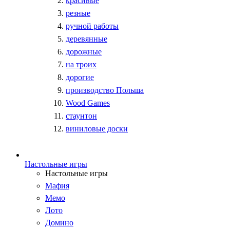
красивые
резные
ручной работы
деревянные
дорожные
на троих
дорогие
производство Польша
Wood Games
стаунтон
виниловые доски
Настольные игры
Настольные игры
Мафия
Мемо
Лото
Домино