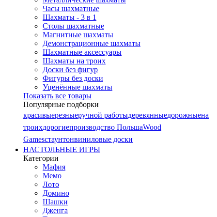
Часы шахматные
Шахматы - 3 в 1
Столы шахматные
Магнитные шахматы
Демонстрационные шахматы
Шахматные аксессуары
Шахматы на троих
Доски без фигур
Фигуры без доски
Уценённые шахматы
Показать все товары
Популярные подборки
красивые
резные
ручной работы
деревянные
дорожные
на
троих
дорогие
производство Польша
Wood
Games
стаунтон
виниловые доски
НАСТОЛЬНЫЕ ИГРЫ
Категории
Мафия
Мемо
Лото
Домино
Шашки
Дженга