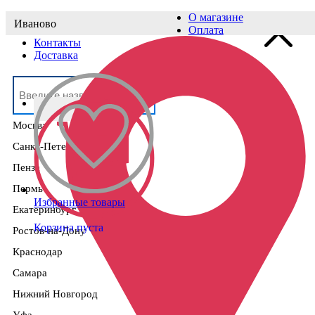
О магазине
Иваново
Выберите населённый пункт
Оплата
Контакты
Доставка
Москва
Санкт-Петербург
Пенза
Пермь
Избранные товары
Екатеринбург
Корзина пуста
Ростов-на-Дону
Краснодар
Самара
Нижний Новгород