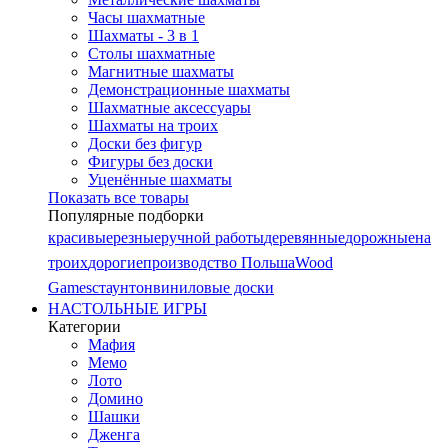
Часы шахматные
Шахматы - 3 в 1
Столы шахматные
Магнитные шахматы
Демонстрационные шахматы
Шахматные аксессуары
Шахматы на троих
Доски без фигур
Фигуры без доски
Уценённые шахматы
Показать все товары
Популярные подборки
красивые
резные
ручной работы
деревянные
дорожные
на
троих
дорогие
производство Польша
Wood
Games
стаунтон
виниловые доски
НАСТОЛЬНЫЕ ИГРЫ
Категории
Мафия
Мемо
Лото
Домино
Шашки
Дженга