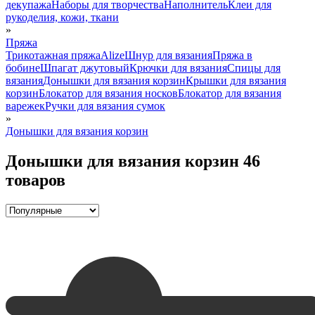
декупажа
Наборы для творчества
Наполнитель
Клеи для
рукоделия, кожи, ткани
»
Пряжа
Трикотажная пряжа
Alize
Шнур для вязания
Пряжа в
бобине
Шпагат джутовый
Крючки для вязания
Спицы для
вязания
Донышки для вязания корзин
Крышки для вязания
корзин
Блокатор для вязания носков
Блокатор для вязания
варежек
Ручки для вязания сумок
»
Донышки для вязания корзин
Донышки для вязания корзин
46
товаров