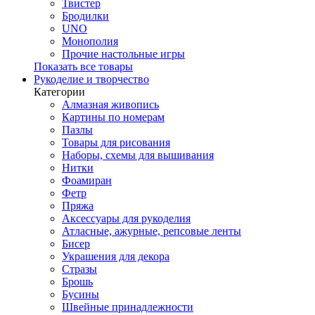
Твистер
Бродилки
UNO
Монополия
Прочие настольные игры
Показать все товары
Рукоделие и творчество
Категории
Алмазная живопись
Картины по номерам
Пазлы
Товары для рисования
Наборы, схемы для вышивания
Нитки
Фоамиран
Фетр
Пряжа
Аксессуары для рукоделия
Атласные, ажурные, репсовые ленты
Бисер
Украшения для декора
Стразы
Брошь
Бусины
Швейные принадлежности