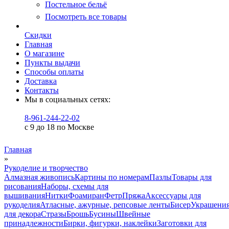
Постельное бельё
Посмотреть все товары
Скидки
Главная
О магазине
Пункты выдачи
Способы оплаты
Доставка
Контакты
Мы в социальных сетях:
8-961-244-22-02
с 9 до 18 по Москве
Главная
»
Рукоделие и творчество
Алмазная живопись
Картины по номерам
Пазлы
Товары для
рисования
Наборы, схемы для
вышивания
Нитки
Фоамиран
Фетр
Пряжа
Аксессуары для
рукоделия
Атласные, ажурные, репсовые ленты
Бисер
Украшени
для декора
Стразы
Брошь
Бусины
Швейные
принадлежности
Бирки, фигурки, наклейки
Заготовки для