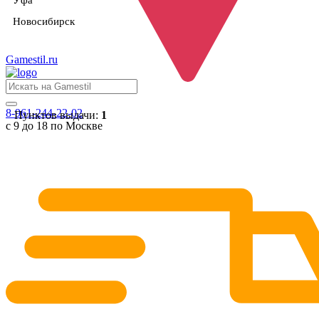
Уфа
Новосибирск
Gamestil
.ru
8-961-244-22-02
Пунктов выдачи:
1
с 9 до 18 по Москве