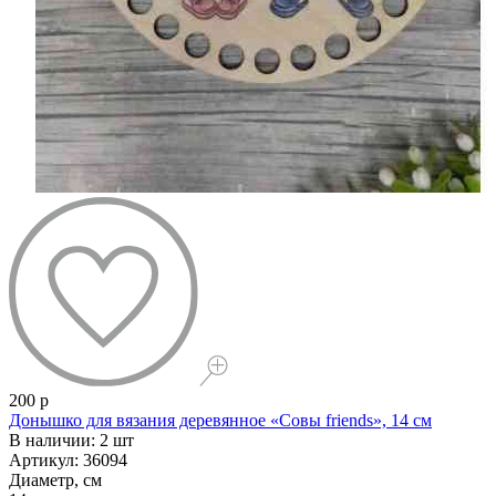
200 р
Донышко для вязания деревянное «Совы friends», 14 см
В наличии: 2 шт
Артикул: 36094
Диаметр, см