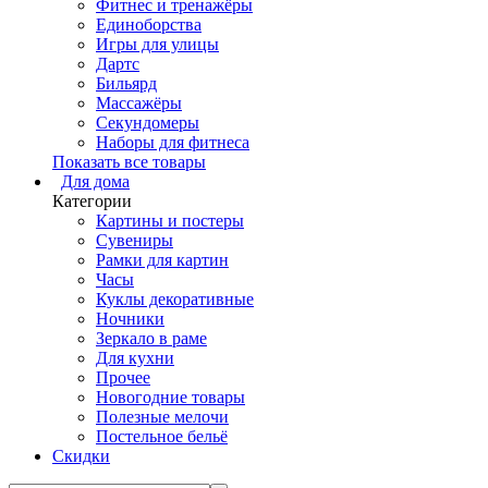
Фитнес и тренажёры
Единоборства
Игры для улицы
Дартс
Бильярд
Массажёры
Секундомеры
Наборы для фитнеса
Показать все товары
Для дома
Категории
Картины и постеры
Сувениры
Рамки для картин
Часы
Куклы декоративные
Ночники
Зеркало в раме
Для кухни
Прочее
Новогодние товары
Полезные мелочи
Постельное бельё
Скидки