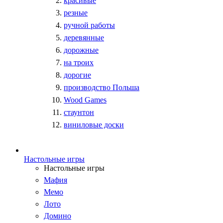
красивые
резные
ручной работы
деревянные
дорожные
на троих
дорогие
производство Польша
Wood Games
стаунтон
виниловые доски
Настольные игры
Настольные игры
Мафия
Мемо
Лото
Домино